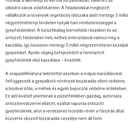
munkák a lakótelepi és kertvárosi parkokban, valamint az
útkísérő sávok zöldfelületein. A feladatokkal megbízott
vállalkozók a növények vegetációs időszaka alatt mintegy 3 millió
négyzetméternyi területen nyírják havi rendszerességgel a
gyepfelületeket. A turisztikailag kiemeltebb részeken és az
öntözött felületeken heti, kétheti intenzitással valósul meg a
kaszálás, így összesen mintegy 5 millió négyzetméteren kezeljük
gyepeinket. Április végéig befejeződött a fenntartott
gyepfelületek első kaszálása – közölték.
A csapadékhiányra tekintettel azonban a májusi kaszálásokat
felfüggesztik a gyepalkotó növények kiszáradás elleni védelme,
a biodiverzitás, a méhek és egyéb beporzók védelme érdekében.
Ez alól kivételt jelentenek a pázsitfélékben gazdag, automata
öntözőrendszerrel ellátott, ezáltal naponta öntözött
gyepterületek, ahol a rendszeres locsolás révén a fűnyírás által
közvetve okozott kiszáradás veszélye nem áll fenn.