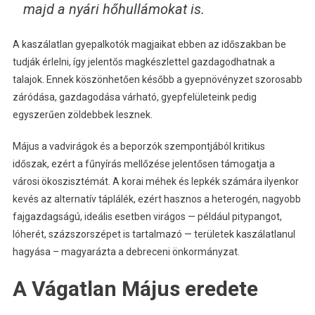
majd a nyári hőhullámokat is.
A kaszálatlan gyepalkotók magjaikat ebben az időszakban be
tudják érlelni, így jelentős magkészlettel gazdagodhatnak a
talajok. Ennek köszönhetően később a gyepnövényzet szorosabb
záródása, gazdagodása várható, gyepfelületeink pedig
egyszerűen zöldebbek lesznek.
Május a vadvirágok és a beporzók szempontjából kritikus
időszak, ezért a fűnyírás mellőzése jelentősen támogatja a
városi ökoszisztémát. A korai méhek és lepkék számára ilyenkor
kevés az alternatív táplálék, ezért hasznos a heterogén, nagyobb
fajgazdagságú, ideális esetben virágos — például pitypangot,
lóherét, százszorszépet is tartalmazó — területek kaszálatlanul
hagyása – magyarázta a debreceni önkormányzat.
A Vágatlan Május eredete