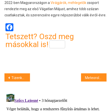
2022-ben Magyarországon a
Virágjárók, méhlegelők
csoport
rendezte meg az első Vágatlan Májust, amihez több százan
csatlakoztak, és szerencsére egyre népszerűbbé válik évről-évre.
Facebook
Tetszett? Oszd meg
másokkal is!
Bejegyzés
Tizenkét év szabadságvesztésre ítélték az ivótársát felgyújtó férfit
Meteorológia: a második legszárazabb volt az idei április 1901 óta
navigáció