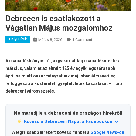
Debrecen is csatlakozott a
Vágatlan Május mozgalomhoz
Helyi Hírek
Május 8, 2026
1 Comment
A csapadékhiányos tél, a gyakorlatilag csapadékmentes
március, valamint az elmúlt 125 év egyik legszárazabb
áprilisa miatt önkormányzatunk májusban átmenetileg
felfüggeszti a közterületi gyepfelületek kaszálását – írta a
debreceni városvezetés.
Ne maradj le a debreceni és országos hírekről!
Kövesd a Debreceni Napot a Facebookon >>
A legfrissebb hírekért kövess minket a
Google News-on