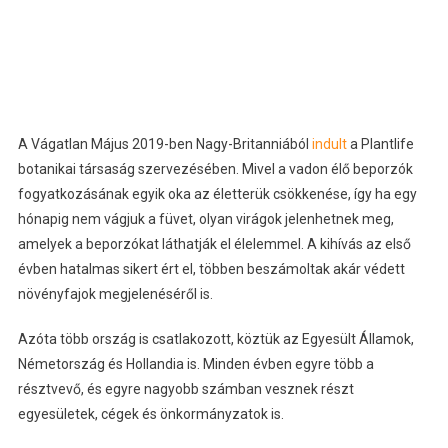
A Vágatlan Május 2019-ben Nagy-Britanniából
indult
a Plantlife
botanikai társaság szervezésében. Mivel a vadon élő beporzók
fogyatkozásának egyik oka az életterük csökkenése, így ha egy
hónapig nem vágjuk a füvet, olyan virágok jelenhetnek meg,
amelyek a beporzókat láthatják el élelemmel. A kihívás az első
évben hatalmas sikert ért el, többen beszámoltak akár védett
növényfajok megjelenéséről is.
Azóta több ország is csatlakozott, köztük az Egyesült Államok,
Németország és Hollandia is. Minden évben egyre több a
résztvevő, és egyre nagyobb számban vesznek részt
egyesületek, cégek és önkormányzatok is.