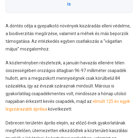
is
A döntés célja a gyepalkotó növények kiszáradás elleni védelme,
a biodiverzitás megőrzése, valamint a méhek és más beporzók
támogatása. Az intézkedés egyben csatlakozás a “vágatlan
május” mozgalomhoz.
A közleményben részletezik, a januári havazás ellenére télen
összességében országos átlagban 96-97 milliméter csapadék
hullott, ami a megszokott mennyiségnek csak körülbelül 84
százaléka, így az évszak száraznak minősült. Március is
gyakorlatilag csapadékmentes volt, mindössze a hónap utolsó
napjaiban érkezett kevés csapadék, majd az
elmúlt 125 év egyik
legszárazabb áprilisa
következett.
Debrecen területén április elején, az előző évek gyakorlatának
megfelelően, ütemezetten elkezdődtek a közterületi kaszálási