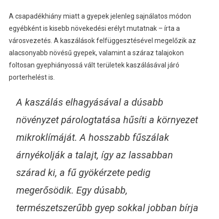
A csapadékhiány miatt a gyepek jelenleg sajnálatos módon
egyébként is kisebb növekedési erélyt mutatnak – írta a
városvezetés. A kaszálások felfüggesztésével megelőzik az
alacsonyabb növésű gyepek, valamint a száraz talajokon
foltosan gyephiányossá vált területek kaszálásával járó
porterhelést is.
A kaszálás elhagyásával a dúsabb
növényzet párologtatása hűsíti a környezet
mikroklímáját. A hosszabb fűszálak
árnyékolják a talajt, így az lassabban
szárad ki, a fű gyökérzete pedig
megerősödik. Egy dúsabb,
természetszerűbb gyep sokkal jobban bírja