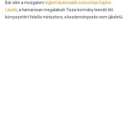
Bár idén a mozgalom
legbefolyásosabb szószólója Gajdos
László
, a hamarosan megalakuló Tisza-kormány leendő élő
környezetért felelős minisztere, a kezdeményezés nem újkeletű.