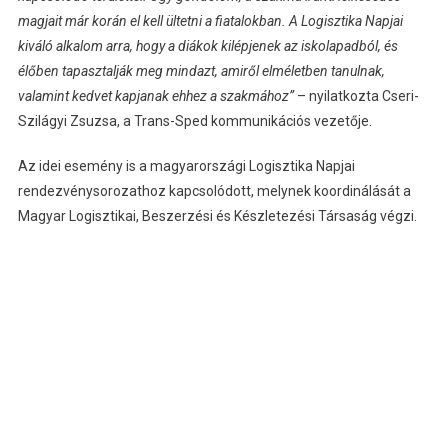
magjait már korán el kell ültetni a fiatalokban. A Logisztika Napjai
kiváló alkalom arra, hogy a diákok kilépjenek az iskolapadból, és
élőben tapasztalják meg mindazt, amiről elméletben tanulnak,
valamint kedvet kapjanak ehhez a szakmához”
– nyilatkozta Cseri-
Szilágyi Zsuzsa, a Trans-Sped kommunikációs vezetője.
Az idei esemény is a magyarországi Logisztika Napjai
rendezvénysorozathoz kapcsolódott, melynek koordinálását a
Magyar Logisztikai, Beszerzési és Készletezési Társaság végzi.