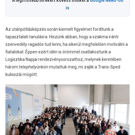
A legfrissebb hírekért kövess minket a
Google News-on
is
Az utánpótlásképzés során kiemelt figyelmet fordítunk a
tapasztalati tanulásra. Hiszünk abban, hogy a szakma iránti
szenvedély ragadós tud lenni, ha sikerül megfelelően motiválni a
fiatalokat. Éppen ezért idén is örömmel csatlakoztunk a
Logisztika Napjai rendezvénysorozathoz, melynek keretében
három telephelyünkön mutattuk meg, mi zajlik a Trans-Sped
kulisszái mögött.