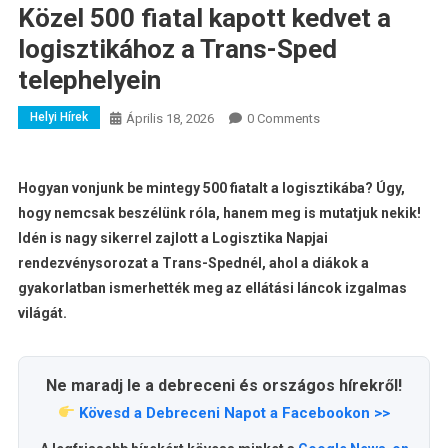
Közel 500 fiatal kapott kedvet a
logisztikához a Trans-Sped
telephelyein
Helyi Hírek
Április 18, 2026
0 Comments
Hogyan vonjunk be mintegy 500 fiatalt a logisztikába? Úgy,
hogy nemcsak beszélünk róla, hanem meg is mutatjuk nekik!
Idén is nagy sikerrel zajlott a Logisztika Napjai
rendezvénysorozat a Trans-Spednél, ahol a diákok a
gyakorlatban ismerhették meg az ellátási láncok izgalmas
világát.
Ne maradj le a debreceni és országos hírekről!
Kövesd a Debreceni Napot a Facebookon >>