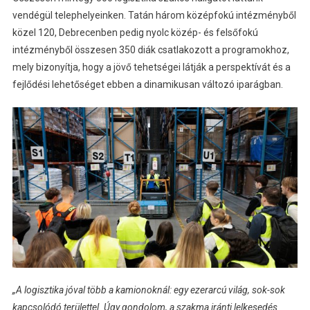
vendégül telephelyeinken. Tatán három középfokú intézményből
közel 120, Debrecenben pedig nyolc közép- és felsőfokú
intézményből összesen 350 diák csatlakozott a programokhoz,
mely bizonyítja, hogy a jövő tehetségei látják a perspektívát és a
fejlődési lehetőséget ebben a dinamikusan változó iparágban.
„A logisztika jóval több a kamionoknál: egy ezerarcú világ, sok-sok
kapcsolódó területtel. Úgy gondolom, a szakma iránti lelkesedés