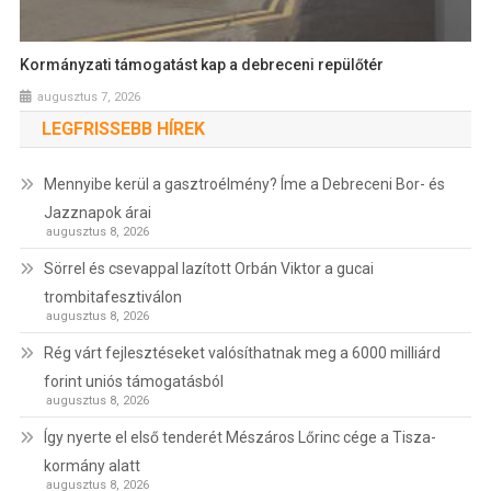
Kormányzati támogatást kap a debreceni repülőtér
augusztus 7, 2026
LEGFRISSEBB HÍREK
Mennyibe kerül a gasztroélmény? Íme a Debreceni Bor- és
Jazznapok árai
augusztus 8, 2026
Sörrel és csevappal lazított Orbán Viktor a gucai
trombitafesztiválon
augusztus 8, 2026
Rég várt fejlesztéseket valósíthatnak meg a 6000 milliárd
forint uniós támogatásból
augusztus 8, 2026
Így nyerte el első tenderét Mészáros Lőrinc cége a Tisza-
kormány alatt
augusztus 8, 2026