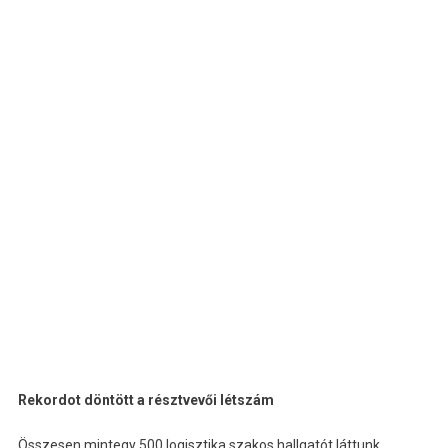
Rekordot döntött a résztvevői létszám
Összesen mintegy 500 logisztika szakos hallgatót láttunk