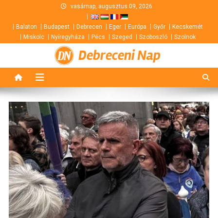
Skip
vasárnap, augusztus 09, 2026
to
Balaton
Budapest
Debrecen
Eger
Európa
Győr
Kecskemét
content
Miskolc
Nyíregyháza
Pécs
Szeged
Szoboszló
Szolnok
Debreceni Nap