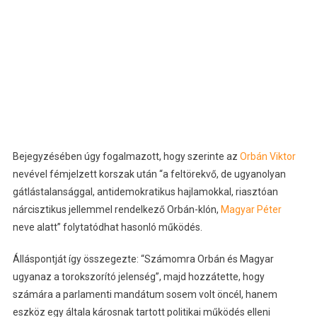
Bejegyzésében úgy fogalmazott, hogy szerinte az
Orbán Viktor
nevével fémjelzett korszak után “a feltörekvő, de ugyanolyan
gátlástalansággal, antidemokratikus hajlamokkal, riasztóan
nárcisztikus jellemmel rendelkező Orbán-klón,
Magyar Péter
neve alatt” folytatódhat hasonló működés.
Álláspontját így összegezte: “Számomra Orbán és Magyar
ugyanaz a torokszorító jelenség”, majd hozzátette, hogy
számára a parlamenti mandátum sosem volt öncél, hanem
eszköz egy általa károsnak tartott politikai működés elleni