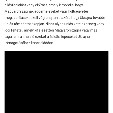
állásfoglalást vagy előírást, amely kimondja, hogy
Magyarországnak adóemeléseket vagy költségvetési
megszorításokat kell végrehajtania azért, hogy Ukrajna további
uniós támogatást kapjon. Nincs olyan uniós kötelezettség vagy
jogi feltétel, amely kifejezetten Magyarországra vagy más
tagállamra írná elő ezeket a fiskális lépéseket Ukrajna
támogatásához kapcsolódóan.