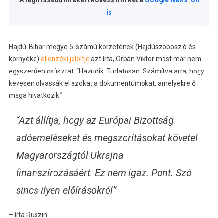
A legfrissebb hírekért kövess minket a
Google News-on
is
Hajdú-Bihar megye 5. számú körzetének (Hajdúszoboszló és
környéke)
ellenzéki jelöltje
azt írta, Orbán Viktor most már nem
egyszerűen csúsztat. “Hazudik. Tudatosan. Számítva arra, hogy
kevesen olvassák el azokat a dokumentumokat, amelyekre ő
maga hivatkozik.”
“Azt állítja, hogy az Európai Bizottság
adóemeléseket és megszorításokat követel
Magyarországtól Ukrajna
finanszírozásáért. Ez nem igaz. Pont. Szó
sincs ilyen előírásokról”
– írta Ruszin.