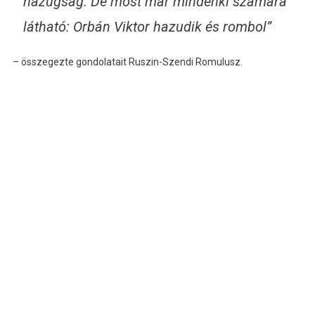
hazugság. De most már mindenki számára
látható: Orbán Viktor hazudik és rombol”
– összegezte gondolatait Ruszin-Szendi Romulusz.