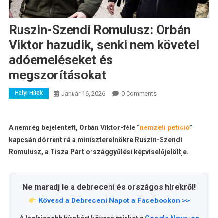
Ruszin-Szendi Romulusz: Orbán
Viktor hazudik, senki nem követel
adóemeléseket és
megszorításokat
Helyi Hírek
Január 16, 2026
0 Comments
A nemrég bejelentett, Orbán Viktor-féle “
nemzeti petíció
”
kapcsán dörrent rá a miniszterelnökre Ruszin-Szendi
Romulusz, a Tisza Párt országgyűlési képviselőjelöltje.
Ne maradj le a debreceni és országos hírekről!
Kövesd a Debreceni Napot a Facebookon >>