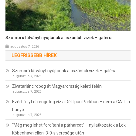
Szomorú látványt nyújtanak a tiszántúli vizek – galéria
augusztus 7, 2026
LEGFRISSEBB HÍREK
Szomorú látványt nyújtanak a tiszántúli vizek – galéria
augusztus 7, 2026
Zivatarlánc robog át Magyarország keleti felén
augusztus 7, 2026
Ezért folyt el rengeteg víz a Déli Ipari Parkban – nem a CATL a
hunyó
augusztus 7, 2026
“Még meg lehet fordítani a párharcot” – nyilatkozatok a Loki
Köbenhavn elleni 3-0-s veresége után