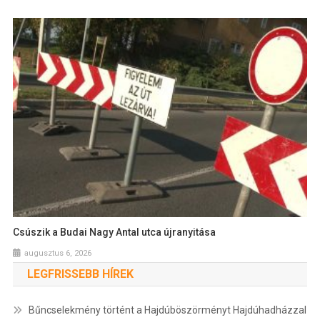
Csúszik a Budai Nagy Antal utca újranyitása
augusztus 6, 2026
LEGFRISSEBB HÍREK
Bűncselekmény történt a Hajdúböszörményt Hajdúhadházzal