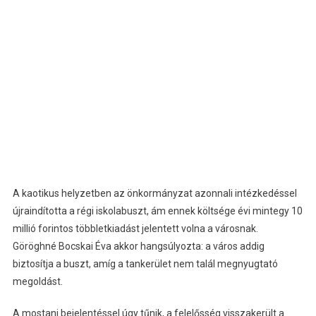
A kaotikus helyzetben az önkormányzat azonnali intézkedéssel
újraindította a régi iskolabuszt, ám ennek költsége évi mintegy 10
millió forintos többletkiadást jelentett volna a városnak.
Göröghné Bocskai Éva akkor hangsúlyozta: a város addig
biztosítja a buszt, amíg a tankerület nem talál megnyugtató
megoldást.
A mostani bejelentéssel úgy tűnik, a felelősség visszakerült a