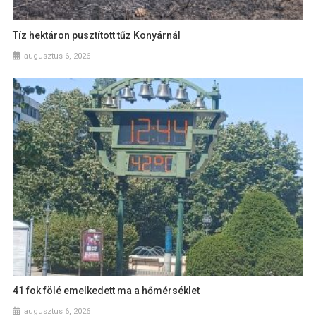
Tíz hektáron pusztított tűz Konyárnál
augusztus 6, 2026
41 fok fölé emelkedett ma a hőmérséklet
augusztus 6, 2026