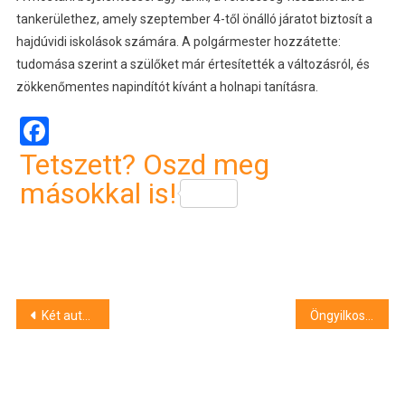
tankerülethez, amely szeptember 4-től önálló járatot biztosít a
hajdúvidi iskolások számára. A polgármester hozzátette:
tudomása szerint a szülőket már értesítették a változásról, és
zökkenőmentes napindítót kívánt a holnapi tanításra.
Facebook
Tetszett? Oszd meg
másokkal is!
Bejegyzés
Két autó ütközött Újfehértón, félpályán halad a forgalom
Öngyilkosságot kísérelt meg egy magyar színésznő
navigáció