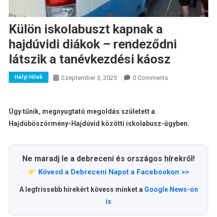
Külön iskolabuszt kapnak a
hajdúvidi diákok – rendeződni
látszik a tanévkezdési káosz
Helyi Hírek
Szeptember 3, 2025
0 Comments
Úgy tűnik, megnyugtató megoldás született a
Hajdúböszörmény-Hajdúvid közötti iskolabusz-ügyben.
Ne maradj le a debreceni és országos hírekről!
Kövesd a Debreceni Napot a Facebookon >>
A legfrissebb hírekért kövess minket a
Google News-on
is