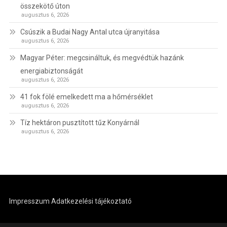
összekötő úton
augusztus 6, 2026
Csúszik a Budai Nagy Antal utca újranyitása
augusztus 6, 2026
Magyar Péter: megcsináltuk, és megvédtük hazánk
energiabiztonságát
augusztus 6, 2026
41 fok fölé emelkedett ma a hőmérséklet
augusztus 6, 2026
Tíz hektáron pusztított tűz Konyárnál
augusztus 6, 2026
Impresszum
Adatkezelési tájékoztató