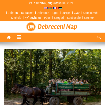
Skip
csütörtök, augusztus 06, 2026
to
Balaton
Budapest
Debrecen
Eger
Európa
Győr
Kecskemét
content
Miskolc
Nyíregyháza
Pécs
Szeged
Szoboszló
Szolnok
Debreceni Nap