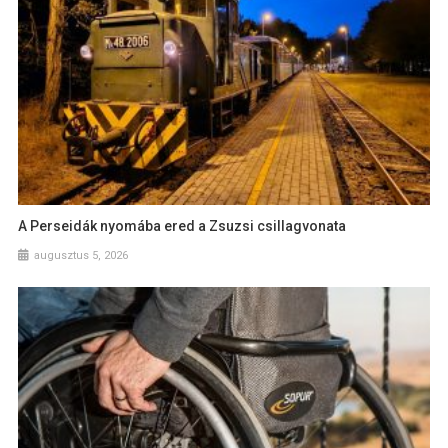
A Perseidák nyomába ered a Zsuzsi csillagvonata
augusztus 5, 2026