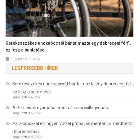
Kerekesszékes unokaöccsét bántalmazta egy debreceni férfi,
ez lesz a büntetése
augusztus 6, 2026
LEGFRISSEBB HÍREK
Kerekesszékes unokaöccsét bántalmazta egy debreceni férfi,
ez lesz a büntetése
augusztus 6, 2026
A Perseidák nyomába ered a Zsuzsi csillagvonata
augusztus 5, 2026
Párakapukkal és ingyen vízzel próbálják menteni a menthetőt
Debrecenben
augusztus 5, 2026