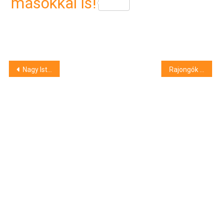
másokkal is!
Bejegyzés
Nagy István a Farmer Expón: a juhágazat jövője lehetőségekkel, de zsugorodó ágazattal és klímaváltozási kihívásokkal
Rajongók sokasága kísérte utolsó útjára Kathi Bélát – megható sorok hazánk egyik legsikeresebb testépítőjétől
navigáció