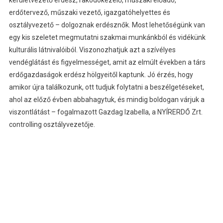
kerületvezető erdész, rakodókezelő, műszaki előadó,
erdőtervező, műszaki vezető, igazgatóhelyettes és
osztályvezető – dolgoznak erdésznők. Most lehetőségünk van
egy kis szeletet megmutatni szakmai munkánkból és vidékünk
kulturális látnivalóiból. Viszonozhatjuk azt a szívélyes
vendéglátást és figyelmességet, amit az elmúlt években a társ
erdőgazdaságok erdész hölgyeitől kaptunk. Jó érzés, hogy
amikor újra találkozunk, ott tudjuk folytatni a beszélgetéseket,
ahol az előző évben abbahagytuk, és mindig boldogan várjuk a
viszontlátást – fogalmazott Gazdag Izabella, a NYÍRERDŐ Zrt.
controlling osztályvezetője.