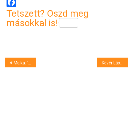
Facebook
Tetszett? Oszd meg
másokkal is!
Bejegyzés
Majka: “Tök mindegy, hogy ti mikor mentek és mikor jöttök, én mindig itt maradok, gec*k”
Kövér László: a keleti nyitás sikertörténete a kínai-magyar kapcsolatok alakulása
navigáció