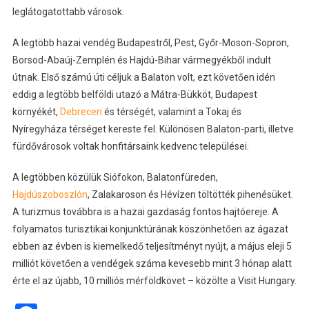
leglátogatottabb városok.
A legtöbb hazai vendég Budapestről, Pest, Győr-Moson-Sopron,
Borsod-Abaúj-Zemplén és Hajdú-Bihar vármegyékből indult
útnak. Első számú úti céljuk a Balaton volt, ezt követően idén
eddig a legtöbb belföldi utazó a Mátra-Bükköt, Budapest
környékét,
Debrecen
és térségét, valamint a Tokaj és
Nyíregyháza térséget kereste fel. Különösen Balaton-parti, illetve
fürdővárosok voltak honfitársaink kedvenc települései.
A legtöbben közülük Siófokon, Balatonfüreden,
Hajdúszoboszlón
, Zalakaroson és Hévízen töltötték pihenésüket.
A turizmus továbbra is a hazai gazdaság fontos hajtóereje. A
folyamatos turisztikai konjunktúrának köszönhetően az ágazat
ebben az évben is kiemelkedő teljesítményt nyújt, a május eleji 5
milliót követően a vendégek száma kevesebb mint 3 hónap alatt
érte el az újabb, 10 milliós mérföldkövet – közölte a Visit Hungary.