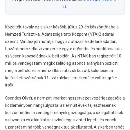
is
Közölték: tavaly ez a siker később, július 29-én köszöntött be a
Nemzeti Turisztikai Adatszolgáltató Központ (NTAK) adatai
szerint. Mindez jól mutatja, hogy az utazási kedv lankadatlan,
hazánk nemzetközi vonzereje egyre erősödik, és honfitársaink is
szívesen kapcsolódnak ki belföldön. Az NTAK-ban regisztrált 10
milliós vendégszám megközelítőleg azonos arányban oszlott
meg a belföldi és a nemzetközi utazók között, különösen a
külföldiek számának 11 százalékos emelkedése volt kiugró –
írták.
Csendes Olivér, a nemzeti marketingszervezet vezérigazgatója a
közleményben hangsúlyozta: az elmúlt évek fejlesztéseinek
köszönhetően a vendégélmények gazdagsága, a szolgáltatások
színvonala és a kínálat sokszínűsége szintet lépett, és ennek
üzenetét mind több vendégnek tudják eljuttatni. A sikerben tehát