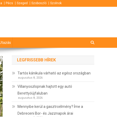
za
Pécs
Szeged
Szoboszló
Szolnok
Utazás
LEGFRISSEBB HÍREK
Tartós kánikula várható az egész országban
augusztus 8, 2026
Villanyoszlopnak hajtott egy autó
Berettyóújfaluban
augusztus 8, 2026
Mennyibe kerül a gasztroélmény? Íme a
Debreceni Bor- és Jazznapok árai