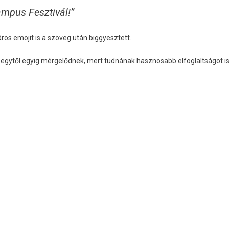
mpus Fesztivál!”
áros emojit is a szöveg után biggyesztett.
 egytől egyig mérgelődnek, mert tudnának hasznosabb elfoglaltságot i