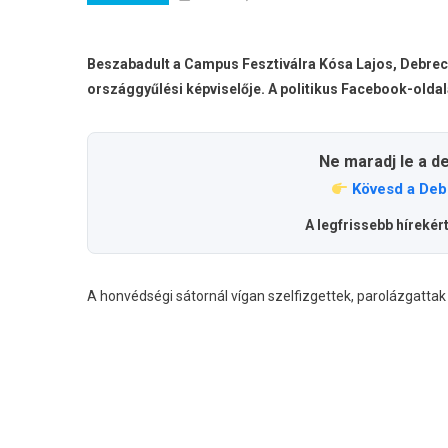
Beszabadult a Campus Fesztiválra Kósa Lajos, Debrecen
országgyűlési képviselője. A politikus Facebook-oldal
Ne maradj le a d
Kövesd a Deb
A legfrissebb hírekér
A honvédségi sátornál vígan szelfizgettek, parolázgattak 