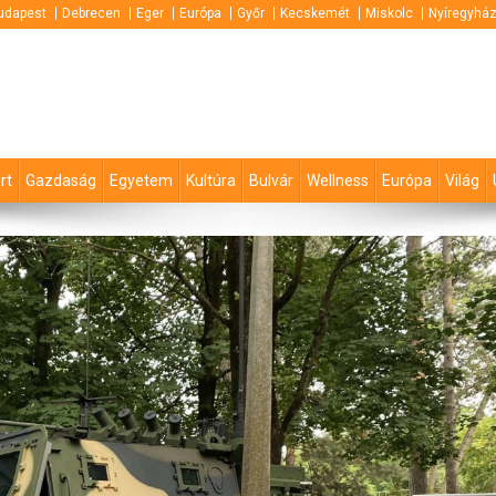
udapest
Debrecen
Eger
Európa
Győr
Kecskemét
Miskolc
Nyíregyhá
rt
Gazdaság
Egyetem
Kultúra
Bulvár
Wellness
Európa
Világ