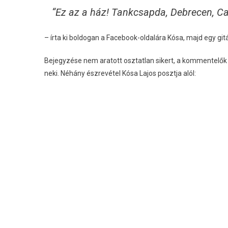
“Ez az a ház! Tankcsapda, Debrecen, Ca
– írta ki boldogan a Facebook-oldalára Kósa, majd egy git
Bejegyzése nem aratott osztatlan sikert, a kommentelők
neki. Néhány észrevétel Kósa Lajos posztja alól: