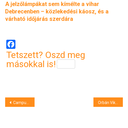
A jelzőlámpákat sem kímélte a vihar
Debrecenben – közlekedési káosz, és a
várható időjárás szerdára
Facebook
Tetszett? Oszd meg
másokkal is!
Bejegyzés
Campus Fesztivál 2025: minden idők legnagyobb sportfesztiválja jön
Orbán Viktor és felesége Ryanairrel repült – nem hagyták szó nélkül ellenfelei
navigáció