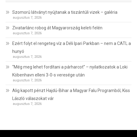
Szomorú látványt nyújtanak a tiszántúli vizek – galéria
augusztus 7, 2026
Zivatarlánc robog át Magyarország keleti felén
augusztus 7, 2026
Ezért folyt el rengeteg víz a Déli Ipari Parkban – nem a CATL a
hunyó
augusztus 7, 2026
“Még meg lehet fordítani a párharcot” – nyilatkozatok a Loki
Köbenhavn elleni 3-0-s veresége után
augusztus 7, 2026
Alig kapott pénzt Hajdú-Bihar a Magyar Falu Programból, Kiss
László válaszokat vár
augusztus 7, 2026