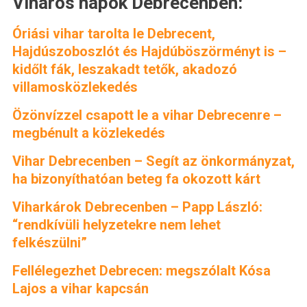
Viharos napok Debrecenben:
Óriási vihar tarolta le Debrecent,
Hajdúszoboszlót és Hajdúböszörményt is –
kidőlt fák, leszakadt tetők, akadozó
villamosközlekedés
Özönvízzel csapott le a vihar Debrecenre –
megbénult a közlekedés
Vihar Debrecenben – Segít az önkormányzat,
ha bizonyíthatóan beteg fa okozott kárt
Viharkárok Debrecenben – Papp László:
“rendkívüli helyzetekre nem lehet
felkészülni”
Fellélegezhet Debrecen: megszólalt Kósa
Lajos a vihar kapcsán