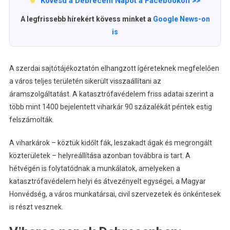
Kövesd a Debreceni Napot a Facebookon >>
A legfrissebb hírekért kövess minket a
Google News-on
is
A szerdai sajtótájékoztatón elhangzott ígéreteknek megfelelően
a város teljes területén sikerült visszaállítani az
áramszolgáltatást. A katasztrófavédelem friss adatai szerint a
több mint 1400 bejelentett viharkár 90 százalékát péntek estig
felszámolták.
A viharkárok – köztük kidőlt fák, leszakadt ágak és megrongált
közterületek – helyreállítása azonban továbbra is tart. A
hétvégén is folytatódnak a munkálatok, amelyeken a
katasztrófavédelem helyi és átvezényelt egységei, a Magyar
Honvédség, a város munkatársai, civil szervezetek és önkéntesek
is részt vesznek.