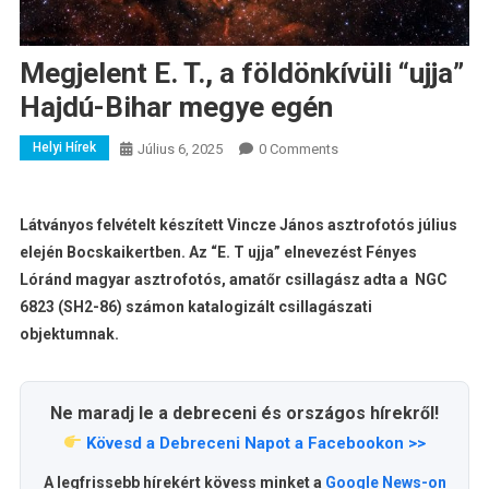
Megjelent E. T., a földönkívüli “ujja”
Hajdú-Bihar megye egén
Helyi Hírek
Július 6, 2025
0 Comments
Látványos felvételt készített Vincze János asztrofotós július
elején Bocskaikertben. Az “E. T ujja” elnevezést Fényes
Lóránd magyar asztrofotós, amatőr csillagász adta a
NGC
6823 (SH2-86)
számon katalogizált csillagászati
objektumnak.
Ne maradj le a debreceni és országos hírekről!
Kövesd a Debreceni Napot a Facebookon >>
A legfrissebb hírekért kövess minket a
Google News-on