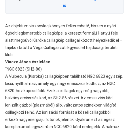
is
Az objektum viszonylag könnyen felkereshető, hiszen a nyári
égbolt legismertebb csillagképe, a kereszt formájú Hattyú feje
alatt megbúvó Kisróka csillagkép csillagai között helyezkedik el –
tájékoztatott a Vega Csillagászati Egyesület hajdúsági területi
klub.
Vincze János észlelése
“NGC 6823 (SH2-86)
A Vulpecula (Kisróka) csillagképben található NGC 6823 egy szép,
kicsi, nyílthalmaz, amely egy nagy emissziós ködhöz, az NGC
6820-hoz kapcsolódik. Ezek a csillagok egy még nagyobb,
halvány emissziós köd, az SH2-86 részei. Az emissziós köd
ionizált gázból (plazmából) álló, változatos színekben világító
csillagközi felhő. Az ionizáció forrását a közeli csillagokból
érkező nagyenergiájú fotonok jelentik. Gyakran ezt az egész
komplexumot egyszerűen NGC 6820-ként emlegetik. A halmaz