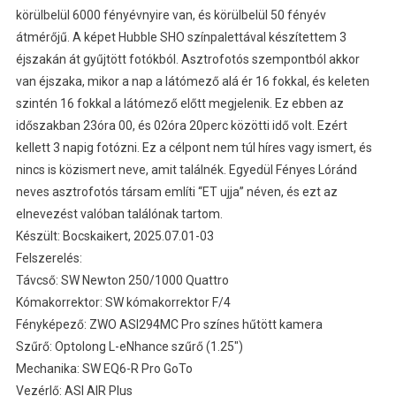
körülbelül 6000 fényévnyire van, és körülbelül 50 fényév
átmérőjű. A képet Hubble SHO színpalettával készítettem 3
éjszakán át gyűjtött fotókból. Asztrofotós szempontból akkor
van éjszaka, mikor a nap a látómező alá ér 16 fokkal, és keleten
szintén 16 fokkal a látómező előtt megjelenik. Ez ebben az
időszakban 23óra 00, és 02óra 20perc közötti idő volt. Ezért
kellett 3 napig fotózni. Ez a célpont nem túl híres vagy ismert, és
nincs is közismert neve, amit találnék. Egyedül Fényes Lóránd
neves asztrofotós társam említi “ET ujja” néven, és ezt az
elnevezést valóban találónak tartom.
Készült: Bocskaikert, 2025.07.01-03
Felszerelés:
Távcső: SW Newton 250/1000 Quattro
Kómakorrektor: SW kómakorrektor F/4
Fényképező: ZWO ASI294MC Pro színes hűtött kamera
Szűrő: Optolong L-eNhance szűrő (1.25″)
Mechanika: SW EQ6-R Pro GoTo
Vezérlő: ASI AIR Plus