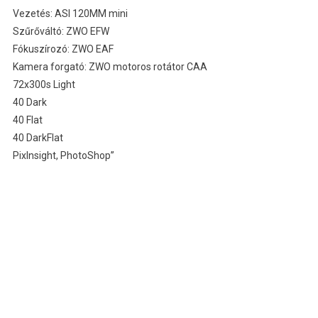
Vezetés: ASI 120MM mini
Szűrőváltó: ZWO EFW
Fókuszírozó: ZWO EAF
Kamera forgató: ZWO motoros rotátor CAA
72x300s Light
40 Dark
40 Flat
40 DarkFlat
PixInsight, PhotoShop”