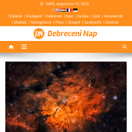
Skip
hétfő, augusztus 10, 2026
to
Balaton
Budapest
Debrecen
Eger
Európa
Győr
Kecskemét
content
Miskolc
Nyíregyháza
Pécs
Szeged
Szoboszló
Szolnok
Debreceni Nap