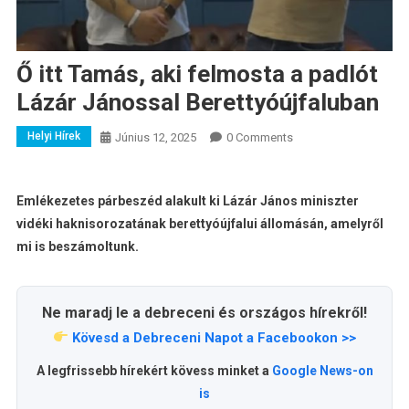
Ő itt Tamás, aki felmosta a padlót
Lázár Jánossal Berettyóújfaluban
Helyi Hírek
Június 12, 2025
0 Comments
Emlékezetes párbeszéd alakult ki Lázár János miniszter
vidéki haknisorozatának berettyóújfalui állomásán, amelyről
mi is beszámoltunk.
Ne maradj le a debreceni és országos hírekről!
Kövesd a Debreceni Napot a Facebookon >>
A legfrissebb hírekért kövess minket a
Google News-on
is