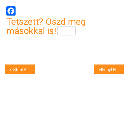
Facebook
Tetszett? Oszd meg
másokkal is!
Bejegyzés
Stohl Buciék válnak
Elhunyt Horváth Zoltán vívó
navigáció