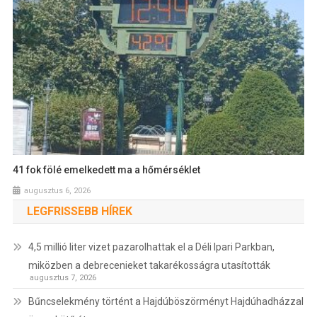
41 fok fölé emelkedett ma a hőmérséklet
augusztus 6, 2026
LEGFRISSEBB HÍREK
4,5 millió liter vizet pazarolhattak el a Déli Ipari Parkban,
miközben a debrecenieket takarékosságra utasították
augusztus 7, 2026
Bűncselekmény történt a Hajdúböszörményt Hajdúhadházzal