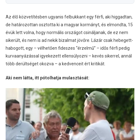
Az élő közvetítésben ugyanis felbukkant egy férfi, aki higgadtan,
de határozottan osztotta ki a magyar kormányt, és elmondta, 15
évük lett volna, hogy normális országot csináljanak, de ez nem
sikerült, és nem is ad nekik bizalmat jövőre. Lázár csak hebegett-
habogott, egy – vélhetően fideszes “érzelmű” – idős férfi pedig
kurvaanyázással igyekezett ellensúlyozni – kevés sikerrel, annál
több derültséget okozva – a kedvenceit ért kritikát.
Aki nem látta, itt pótolhatja mulasztását: