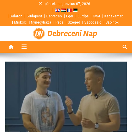
Skip
péntek, augusztus 07, 2026
to
Balaton
Budapest
Debrecen
Eger
Európa
Győr
Kecskemét
content
Miskolc
Nyíregyháza
Pécs
Szeged
Szoboszló
Szolnok
Debreceni Nap