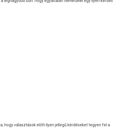
z a legnagyobb bűn: hogy egyáltalán
felmerülhet
egy ilyen kérdés
, hogy választások előtt ilyen jellegű kérdéseket tegyen fel a