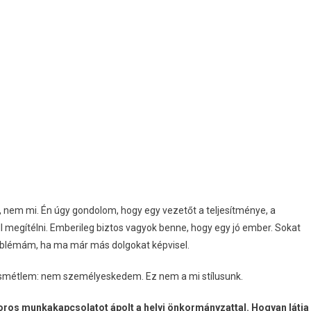
 nem mi. Én úgy gondolom, hogy egy vezetőt a teljesítménye, a
 megítélni. Emberileg biztos vagyok benne, hogy egy jó ember. Sokat
oblémám, ha ma már más dolgokat képvisel.
De ismétlem: nem személyeskedem. Ez nem a mi stílusunk.
oros munkakapcsolatot ápolt a helyi önkormányzattal. Hogyan látja