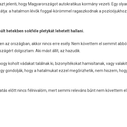
azt jelenti, hogy Magyarországot autokratikus kormány vezeti. Egy olya
 látja: a hatalmon lévők foggal-körömmel ragaszkodnak a pozíciójukhoz
últ hetekben sokféle pletykát lehetett hallani.
en az országban, akkor nincs erre esély. Nem követtem el semmit abból
zágért dolgoztam. Aki mást állít, az hazudik.
ogy koholt vádakat találnak ki, bizonyítékokat hamisítanak, vagy valakit
úgy gondolják, hogy a hatalmukat ezzel megőrizhetik, nem hiszem, hog
atás előtt nincs félnivalóm, mert semmi releváns bűnt nem követtem el