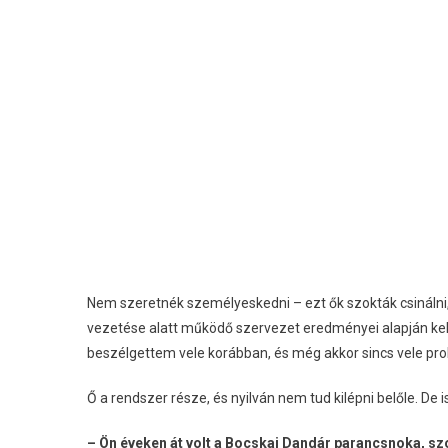
Nem szeretnék személyeskedni – ezt ők szokták csinálni,
vezetése alatt működő szervezet eredményei alapján kell
beszélgettem vele korábban, és még akkor sincs vele pr
Ő a rendszer része, és nyilván nem tud kilépni belőle. 
– Ön éveken át volt a Bocskai Dandár parancsnoka, sz