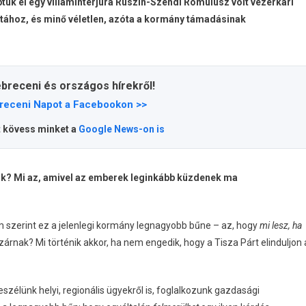
ük el egy villáminterjúra Ruszin-Szendi Romulusz volt vezérkari
tához, és minő véletlen, azóta a kormány támadásinak
ebreceni és országos hírekről!
receni Napot a Facebookon >>
t kövess minket a
Google News-on is
ik? Mi az, amivel az emberek leginkább küzdenek ma
szerint ez a jelenlegi kormány legnagyobb bűne – az, hogy
mi lesz, ha
árnak? Mi történik akkor, ha nem engedik, hogy a Tisza Párt elinduljon 
élünk helyi, regionális ügyekről is, foglalkozunk gazdasági