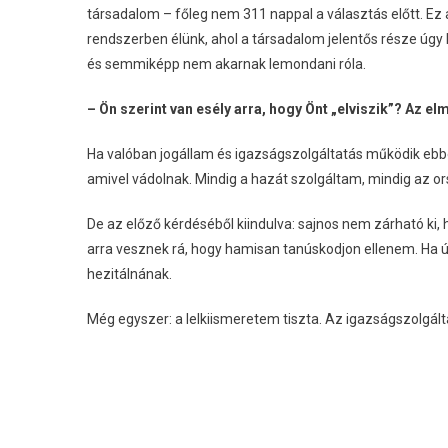
társadalom – főleg nem 311 nappal a választás előtt. Ez 
rendszerben élünk, ahol a társadalom jelentős része úgy
és semmiképp nem akarnak lemondani róla.
– Ön szerint van esély arra, hogy Önt „elviszik”? Az elm
Ha valóban jogállam és igazságszolgáltatás működik ebb
amivel vádolnak. Mindig a hazát szolgáltam, mindig az ors
De az előző kérdéséből kiindulva: sajnos nem zárható ki, h
arra vesznek rá, hogy hamisan tanúskodjon ellenem. Ha 
hezitálnának.
Még egyszer: a lelkiismeretem tiszta. Az igazságszolgált