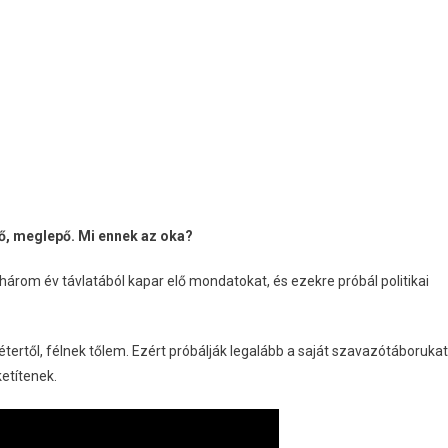
lő, meglepő. Mi ennek az oka?
három év távlatából kapar elő mondatokat, és ezekre próbál politikai
 Pétertől, félnek tőlem. Ezért próbálják legalább a saját szavazótáborukat
etítenek.