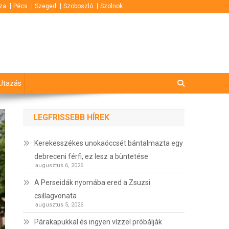
za
Pécs
Szeged
Szoboszló
Szolnok
Utazás
LEGFRISSEBB HÍREK
Kerekesszékes unokaöccsét bántalmazta egy
debreceni férfi, ez lesz a büntetése
augusztus 6, 2026
A Perseidák nyomába ered a Zsuzsi
csillagvonata
augusztus 5, 2026
Párakapukkal és ingyen vízzel próbálják