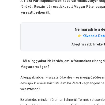
A Tisza Párt hajdúsámsoni toborzó rendezvényén csípt
főnököt. Ruszin idén csatlakozott Magyar Péter csapa
kereszttüzében áll.
Ne maradj le a d
Kövesd a Deb
A legfrissebb hírekér
– Mi a leggyakoribb kérdés, ami a fórumokon elhangz
Magyarországon?
A leggyakrabban visszatérő kérdés – és meggyőződésem 
nem írják ki a választást?
Mi lesz, ha Pétert vagy engem bez
választáson?
Ez a kérdés minden fórumon felmerül. Természetesen besz