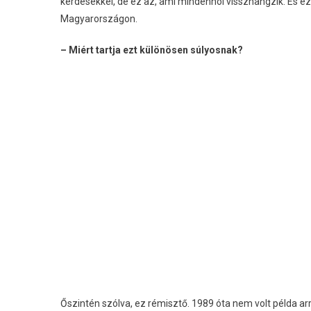
kérdésekkel, de ez az, ami mindenhol visszhangzik. És e
Magyarországon.
– Miért tartja ezt különösen súlyosnak?
Őszintén szólva, ez rémisztő. 1989 óta nem volt példa arra