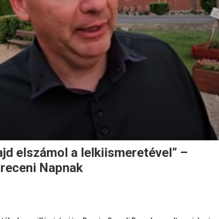
jd elszámol a lelkiismeretével” –
breceni Napnak