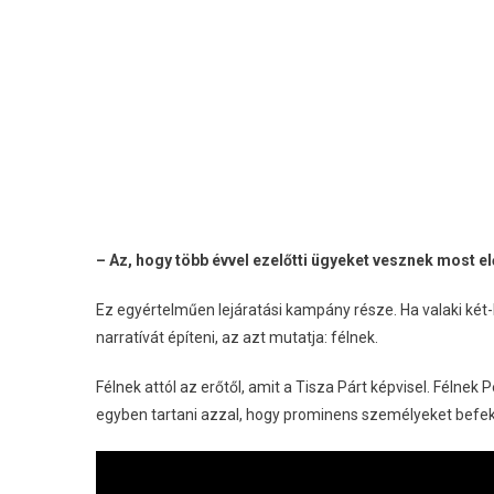
– Az, hogy több évvel ezelőtti ügyeket vesznek most e
Ez egyértelműen lejáratási kampány része. Ha valaki két-
narratívát építeni, az azt mutatja: félnek.
Félnek attól az erőtől, amit a Tisza Párt képvisel. Félnek
egyben tartani azzal, hogy prominens személyeket befek