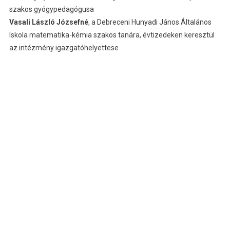
szakos gyógypedagógusa
Vasali László Józsefné
, a Debreceni Hunyadi János Általános
Iskola matematika-kémia szakos tanára, évtizedeken keresztül
az intézmény igazgatóhelyettese