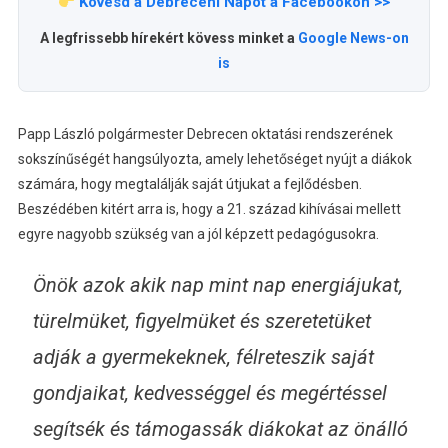
Kövesd a Debreceni Napot a Facebookon >>
A legfrissebb hírekért kövess minket a
Google News-on
is
Papp László polgármester Debrecen oktatási rendszerének
sokszínűségét hangsúlyozta, amely lehetőséget nyújt a diákok
számára, hogy megtalálják saját útjukat a fejlődésben.
Beszédében kitért arra is, hogy a 21. század kihívásai mellett
egyre nagyobb szükség van a jól képzett pedagógusokra.
Önök azok akik nap mint nap energiájukat,
türelmüket, figyelmüket és szeretetüket
adják a gyermekeknek, félreteszik saját
gondjaikat, kedvességgel és megértéssel
segítsék és támogassák diákokat az önálló