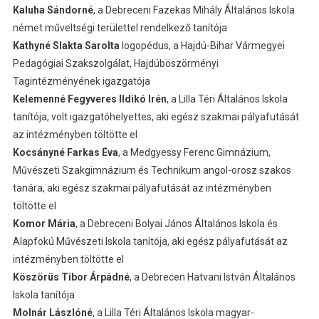
Kaluha Sándorné
, a Debreceni Fazekas Mihály Általános Iskola
német műveltségi területtel rendelkező tanítója
Kathyné Slakta Sarolta
logopédus, a Hajdú-Bihar Vármegyei
Pedagógiai Szakszolgálat, Hajdúböszörményi
Tagintézményének igazgatója
Kelemenné Fegyveres Ildikó Irén
, a Lilla Téri Általános Iskola
tanítója, volt igazgatóhelyettes, aki egész szakmai pályafutását
az intézményben töltötte el
Kocsányné Farkas Éva
, a Medgyessy Ferenc Gimnázium,
Művészeti Szakgimnázium és Technikum angol-orosz szakos
tanára, aki egész szakmai pályafutását az intézményben
töltötte el
Komor Mária
, a Debreceni Bolyai János Általános Iskola és
Alapfokú Művészeti Iskola tanítója, aki egész pályafutását az
intézményben töltötte el
Köszörüs Tibor Árpádné
, a Debrecen Hatvani István Általános
Iskola tanítója
Molnár Lászlóné
, a Lilla Téri Általános Iskola magyar-