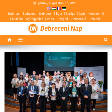
Skip
péntek, augusztus 07, 2026
to
Balaton
Budapest
Debrecen
Eger
Európa
Győr
Kecskemét
content
Miskolc
Nyíregyháza
Pécs
Szeged
Szoboszló
Szolnok
Debreceni Nap