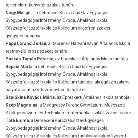
történelem-könyvtár szakos tanára
Nagy Margit
, a Debreceni Bárczi Gusztáv Egységes
Gyógypedagógiai Intézmény, Óvoda, Általános Iskola,
Készségfejlesztő Iskola és Kollégium oligofrén szakos
gyógypedagógusa
Papp Lóránd Zoltán
, a Debrecen Hatvani István Általános Iskola
testnevelő-orosz szakos tanára
Puskás Tamás Péterné
, az Epreskerti Általános Iskola tanítója
Répási Márta
, a Debreceni Bárczi Gusztáv Egységes
Gyógypedagógiai Intézmény, Óvoda, Általános Iskola,
Készségfejlesztő Iskola és Kollégium tanítója, aki egész szakmai
pályafutását az intézményben töltötte el
Szalókiné Kovács Mária
, az Epreskerti Általános Iskola tanítója
Szép Magdolna
, a Medgyessy Ferenc Gimnázium, Művészeti
Szakgimnázium és Technikum matematika-fizika szakos tanára
Tóth Emma
, a Debreceni Bárczi Gusztáv Egységes
Gyógypedagógiai Intézmény, Óvoda, Általános Iskola,
Készségfejlesztő Iskola és Kollégium tanulásban akadályozott