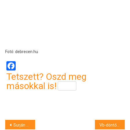
Fotó: debrecen.hu
Facebook
Tetszett? Oszd meg
másokkal is!
Bejegyzés
Surján Orsolya az új országos tisztifőorvos, ezt kell tudni róla
Vb-döntős a magyar minifutball-válogatott