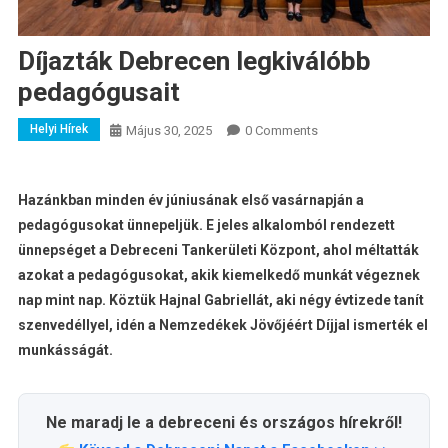
Díjazták Debrecen legkiválóbb
pedagógusait
Helyi Hírek
Május 30, 2025
0 Comments
Hazánkban minden év júniusának első vasárnapján a
pedagógusokat ünnepeljük. E jeles alkalomból rendezett
ünnepséget a Debreceni Tankerületi Központ, ahol méltatták
azokat a pedagógusokat, akik kiemelkedő munkát végeznek
nap mint nap. Köztük Hajnal Gabriellát, aki négy évtizede tanít
szenvedéllyel, idén a Nemzedékek Jövőjéért Díjjal ismerték el
munkásságát.
Ne maradj le a debreceni és országos hírekről!