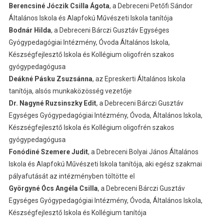
Berencsiné Jóczik Csilla Ágota
, a Debreceni Petőfi Sándor
Általános Iskola és Alapfokú Művészeti Iskola tanítója
Bodnár Hilda
, a Debreceni Bárczi Gusztáv Egységes
Gyógypedagógiai Intézmény, Óvoda Általános Iskola,
Készségfejlesztő Iskola és Kollégium oligofrén szakos
gyógypedagógusa
Deákné Pásku Zsuzsánna
, az Epreskerti Általános Iskola
tanítója, alsós munkaközösség vezetője
Dr. Nagyné Ruzsinszky Edit
, a Debreceni Bárczi Gusztáv
Egységes Gyógypedagógiai Intézmény, Óvoda, Általános Iskola,
Készségfejlesztő Iskola és Kollégium oligofrén szakos
gyógypedagógusa
Fonódiné Szemere Judit
, a Debreceni Bolyai János Általános
Iskola és Alapfokú Művészeti Iskola tanítója, aki egész szakmai
pályafutását az intézményben töltötte el
Györgyné Ócs Angéla Csilla
, a Debreceni Bárczi Gusztáv
Egységes Gyógypedagógiai Intézmény, Óvoda, Általános Iskola,
Készségfejlesztő Iskola és Kollégium tanítója