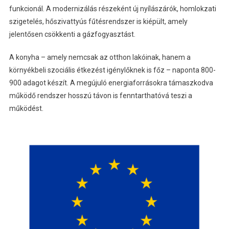
funkcionál. A modernizálás részeként új nyílászárók, homlokzati
szigetelés, hőszivattyús fűtésrendszer is kiépült, amely
jelentősen csökkenti a gázfogyasztást.
A konyha – amely nemcsak az otthon lakóinak, hanem a
környékbeli szociális étkezést igénylőknek is főz – naponta 800-
900 adagot készít. A megújuló energiaforrásokra támaszkodva
működő rendszer hosszú távon is fenntarthatóvá teszi a
működést.