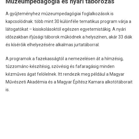
Múzeumpedagógia és nyári táborozás
A gyűjteményhez múzeumpedagógiai foglalkozások is
kapcsolódnak: több mint 30 különféle tematikus program várja a
látogatókat – kisiskolásoktól egészen egyetemistákig. A nyári
időszakban ifjúsági táborok működnek a helyszínen, akár 33 diák
és kísérőik elhelyezésére alkalmas jurtatáborral.
A programok a fazekasságtól a nemezelésen át a hímzésig,
tűzzománc-készítésig, szövésig és fafaragásig minden
kézműves ágat felölelnek. Itt rendezik meg például a Magyar
Művészeti Akadémia és a Magyar Építész Kamara alkotótáborait
is.