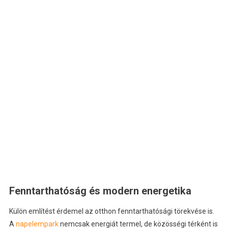
Fenntarthatóság és modern energetika
Külön említést érdemel az otthon fenntarthatósági törekvése is.
A
napelempark
nemcsak energiát termel, de közösségi térként is