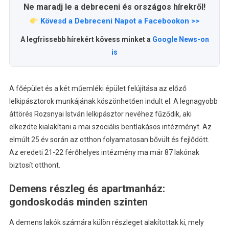
Ne maradj le a debreceni és országos hírekről!
Kövesd a Debreceni Napot a Facebookon >>
A legfrissebb hírekért kövess minket a
Google News-on
is
A főépület és a két műemléki épület felújítása az előző
lelkipásztorok munkájának köszönhetően indult el. A legnagyobb
áttörés Rozsnyai István lelkipásztor nevéhez fűződik, aki
elkezdte kialakítani a mai szociális bentlakásos intézményt. Az
elmúlt 25 év során az otthon folyamatosan bővült és fejlődött.
Az eredeti 21-22 férőhelyes intézmény ma már 87 lakónak
biztosít otthont.
Demens részleg és apartmanház:
gondoskodás minden szinten
A demens lakók számára külön részleget alakítottak ki, mely