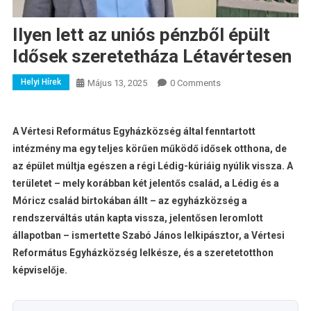
Ilyen lett az uniós pénzből épült
Idősek szeretetháza Létavértesen
Helyi Hírek
Május 13, 2025
0 Comments
A Vértesi Református Egyházközség által fenntartott
intézmény ma egy teljes körűen működő idősek otthona, de
az épület múltja egészen a régi Lédig-kúriáig nyúlik vissza. A
területet – mely korábban két jelentős család, a Lédig és a
Móricz család birtokában állt – az egyházközség a
rendszerváltás után kapta vissza, jelentősen leromlott
állapotban – ismertette Szabó János lelkipásztor, a Vértesi
Református Egyházközség lelkésze, és a szeretetotthon
képviselője.