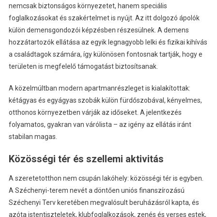
nemcsak biztonságos környezetet, hanem speciális
foglalkozásokat és szakértelmet is nyújt. Az itt dolgozó ápolók
külön demensgondozói képzésben részesülnek. A demens
hozzátartozók ellátása az egyik legnagyobb lelki és fizikai kihívás
a családtagok számára, így különösen fontosnak tartják, hogy e
területen is megfelelő támogatást biztosítsanak.
A közelmúltban modern apartmanrészleget is kialakítottak:
kétágyas és egyágyas szobák külön fürdőszobával, kényelmes,
otthonos környezetben várják az időseket. A jelentkezés
folyamatos, gyakran van várólista – az igény az ellátás iránt
stabilan magas.
Közösségi tér és szellemi aktivitás
A szeretetotthon nem csupán lakóhely: közösségi tér is egyben.
A Széchenyi-terem nevét a döntően uniós finanszírozású
Széchenyi Terv keretében megvalósult beruházásról kapta, és
azóta istentiszteletek, klubfoglalkozások, zenés és verses estek,