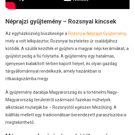
Néprajzi gyűjtemény – Rozsnyai kincsek
Az egyházközség büszkesége a
Rozsnyai Néprajzi Gyűjtemény
,
mely a volt lelkipásztor, Rozsnyai tiszteletes úr családjához
kötődik. A szülők kezdték el gyűjteni a magyar népi kerámiákat, a
gyűjtést pedig a fiú folytatta. A gyűjtemény egy hatalmas,
igényesen kialakított térben kapott helyet, és olyan gazdag
tárgyállománnyal rendelkezik, amely hazánkban is
ritkaságszámba megy.
A gyűjtemény darabjai Magyarország és a történelmi Nagy-
Magyarország területéről származó fazekas műhelyek
alkotásait mutatják be – Rozsnyótól egészen Mezőtúrig. A
kiállítás mellett egy tradicionálisan berendezett parasztszoba is
megtekinthető.