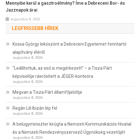
Mennyibe kerül a gasztroélmény? Íme a Debreceni Bor- és
Jazznapok árai
augusztus 8, 2026
LEGFRISSEBB HÍREK
Kossa György leköszönt a Debreceni Egyetemet fenntartó
alapítvány éléről
augusztus 8, 2026
“Leállítottuk, az eső is megérkezett” – a Tisza Párt
képviselője ráerősített a JÉGER-konteóra
augusztus 8, 2026
Megvan a Tisza Párt államfőjelöltje
augusztus 8, 2026
Regán Lili Ibizán lép fel
augusztus 8, 2026
A belügyminiszter kirúgta a Nemzeti Kommunikációs Hivatal
és a Nemzeti Rendezvényszervező Ügynökség vezetőjét
augusztus 8, 2026