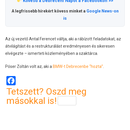
Kövesd a Debreceni Napot a Facebookon >>
A legfrissebb hírekért kövess minket a
Google News-on
is
Az új vezető Antal Ferencet váltja, aki a rábízott feladatokat, az
átvilágítást és a restrukturálást eredményesen és sikeresen
elvégezte – ismerteti közleményében a szaktárca.
Póser Zoltán volt az, aki a
BMW-t Debrecenbe “hozta”
.
Facebook
Tetszett? Oszd meg
másokkal is!