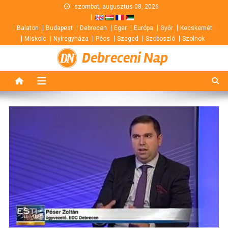
Skip
szombat, augusztus 08, 2026
to
Balaton
Budapest
Debrecen
Eger
Európa
Győr
Kecskemét
content
Miskolc
Nyíregyháza
Pécs
Szeged
Szoboszló
Szolnok
Debreceni Nap