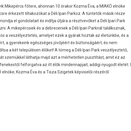
yik Mikepércs főtere, ahonnan 10 órakor Kozma Éva, a MIAKÖ elnöke
sre érkezett tiltakozókat a Déli Ipari Parkoz. A tüntetők másik része
mondja el gondolatait és indítja útjára a résztvevőket a Déli Ipari Park
zni. A mikepércsiek és a debreceniek a Déli Ipari Parknál találkoznak,
özös a veszélyeztetés, amelyet ezek a gyárak hoztak az életünkbe, és a
ért, a gyerekeink egészséges jövőjéért és biztonságáért, és nem
tsa a két településen élőket! A tömeg a Déli Ipari Park veszélyeztető,
t szemükkel láthatja majd azt a mérhetetlen pusztítást, amit ez az
enekestől felforgatva az itt élők mindennapjait, addigi nyugodt életét. I
elnöke, Kozma Éva és a Tisza Szigetek képviselői részéről.