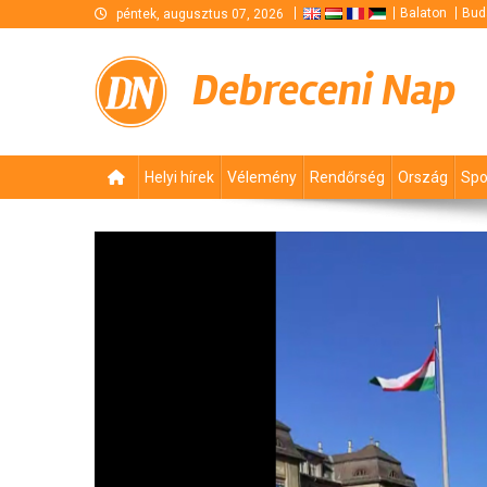
Skip
Balaton
Bud
péntek, augusztus 07, 2026
to
content
Debreceni Nap
Helyi hírek
Vélemény
Rendőrség
Ország
Spo