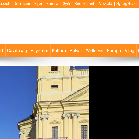
apest
Debrecen
Eger
Európa
Győr
Kecskemét
Miskolc
Nyíregyháza
rt
Gazdaság
Egyetem
Kultúra
Bulvár
Wellness
Európa
Világ