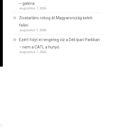
– galéria
augusztus 7, 2026
Zivatarlánc robog át Magyarország keleti
felén
augusztus 7, 2026
Ezért folyt el rengeteg víz a Déli Ipari Parkban
– nem a CATL a hunyó
augusztus 7, 2026