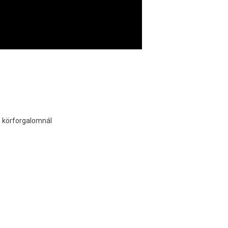
)
) körforgalomnál