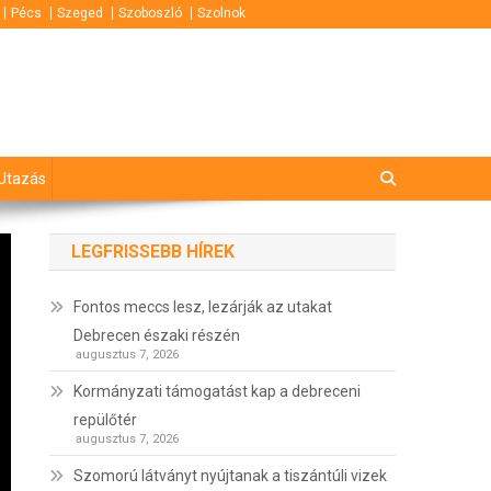
Pécs
Szeged
Szoboszló
Szolnok
Utazás
LEGFRISSEBB HÍREK
Fontos meccs lesz, lezárják az utakat
Debrecen északi részén
augusztus 7, 2026
Kormányzati támogatást kap a debreceni
repülőtér
augusztus 7, 2026
Szomorú látványt nyújtanak a tiszántúli vizek