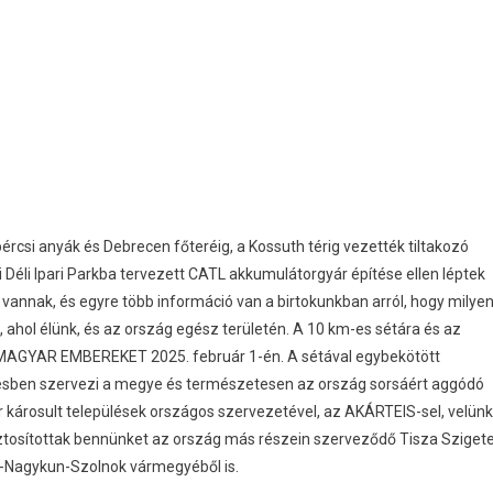
ércsi anyák és Debrecen főteréig, a Kossuth térig vezették tiltakozó
 Déli Ipari Parkba tervezett CATL akkumulátorgyár építése ellen léptek
ai vannak, és egyre több információ van a birtokunkban arról, hogy milye
ahol élünk, és az ország egész területén. A 10 km-es sétára és az
a MAGYAR EMBEREKET 2025. február 1-én. A sétával egybekötött
ésben szervezi a megye és természetesen az ország sorsáért aggódó
 károsult települések országos szervezetével, az AKÁRTEIS-sel, velünk
iztosítottak bennünket az ország más részein szerveződő Tisza Sziget
ász-Nagykun-Szolnok vármegyéből is.