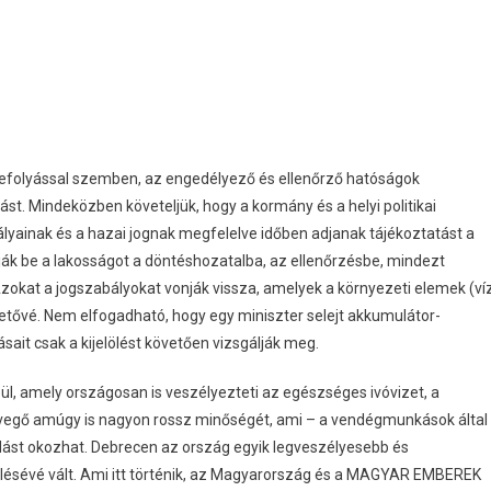
i befolyással szemben, az engedélyező és ellenőrző hatóságok
st. Mindeközben követeljük, hogy a kormány és a helyi politikai
ainak és a hazai jognak megfelelve időben adjanak tájékoztatást a
ják be a lakosságot a döntéshozatalba, az ellenőrzésbe, mindezt
 Azokat a jogszabályokat vonják vissza, amelyek a környezeti elemek (víz
lehetővé. Nem elfogadható, hogy egy miniszter selejt akkumulátor-
sait csak a kijelölést követően vizsgálják meg.
l, amely országosan is veszélyezteti az egészséges ivóvizet, a
a levegő amúgy is nagyon rossz minőségét, ami – a vendégmunkások által
ást okozhat. Debrecen az ország egyik legveszélyesebb és
ülésévé vált. Ami itt történik, az Magyarország és a MAGYAR EMBEREK