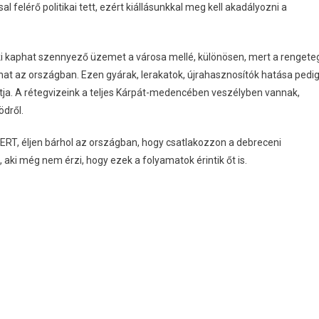
 felérő politikai tett, ezért kiállásunkkal meg kell akadályozni a
 kaphat szennyező üzemet a városa mellé, különösen, mert a rengete
nhat az országban. Ezen gyárak, lerakatok, újrahasznosítók hatása pedi
tja. A rétegvizeink a teljes Kárpát-medencében veszélyben vannak,
ödről.
, éljen bárhol az országban, hogy csatlakozzon a debreceni
ki még nem érzi, hogy ezek a folyamatok érintik őt is.