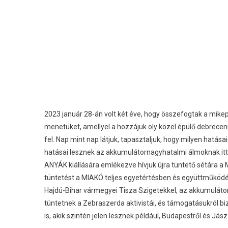
2023 január 28-án volt két éve, hogy összefogtak a mikep
menetüket, amellyel a hozzájuk oly közel épülő debreceni
fel. Nap mint nap látjuk, tapasztaljuk, hogy milyen hatás
hatásai lesznek az akkumulátornagyhatalmi álmoknak itt, 
ANYÁK kiállására emlékezve hívjuk újra tüntető sétára 
tüntetést a MIAKÖ teljes egyetértésben és együttműköd
Hajdú-Bihar vármegyei Tisza Szigetekkel, az akkumulátor
tüntetnek a Zebraszerda aktivistái, és támogatásukról b
is, akik szintén jelen lesznek például, Budapestről és J