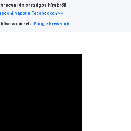
ebreceni és országos hírekről!
receni Napot a Facebookon >>
t kövess minket a
Google News-on is