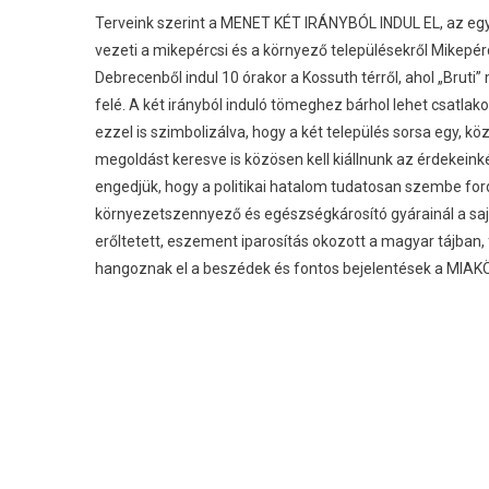
Terveink szerint a MENET KÉT IRÁNYBÓL INDUL EL, az eg
vezeti a mikepércsi és a környező településekről Mikepérc
Debrecenből indul 10 órakor a Kossuth térről, ahol „Bruti” 
felé. A két irányból induló tömeghez bárhol lehet csatlako
ezzel is szimbolizálva, hogy a két település sorsa egy, k
megoldást keresve is közösen kell kiállnunk az érdekeink
engedjük, hogy a politikai hatalom tudatosan szembe fordí
környezetszennyező és egészségkárosító gyárainál a sajá
erőltetett, eszement iparosítás okozott a magyar tájban, f
hangoznak el a beszédek és fontos bejelentések a MIAKÖ 