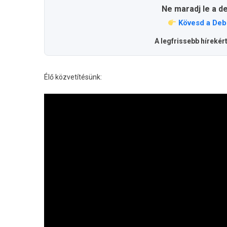
Ne maradj le a d
Kövesd a Deb
A legfrissebb hírekér
Élő közvetítésünk: