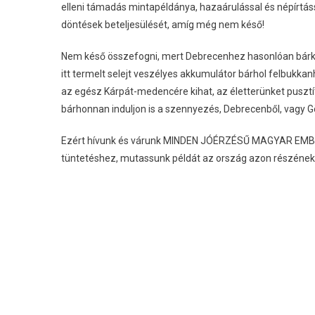
elleni támadás mintapéldánya, hazaárulással és népírtással
döntések beteljesülését, amíg még nem késő!
Nem késő összefogni, mert Debrecenhez hasonlóan bárki
itt termelt selejt veszélyes akkumulátor bárhol felbukka
az egész Kárpát-medencére kihat, az életterünket pusztí
bárhonnan induljon is a szennyezés, Debrecenből, vagy G
Ezért hívunk és várunk MINDEN JÓÉRZÉSŰ MAGYAR EMBERT
tüntetéshez, mutassunk példát az ország azon részének, a