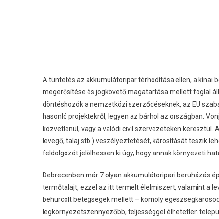
A tüntetés az akkumulátoripar térhódítása ellen, a kína
megerősítése és jogkövető magatartása mellett foglal állá
döntéshozók a nemzetközi szerződéseknek, az EU szabály
hasonló projektekről, legyen az bárhol az országban. Von
közvetlenül, vagy a valódi civil szervezeteken keresztül.
levegő, talaj stb.) veszélyeztetését, károsítását teszik 
feldolgozót jelölhessen ki úgy, hogy annak környezeti hatá
Debrecenben már 7 olyan akkumulátoripari beruházás épü
termőtalajt, ezzel az itt termelt élelmiszert, valamint 
behurcolt betegségek mellett – komoly egészségkárosod
legkörnyezetszennyezőbb, teljességgel élhetetlen telep