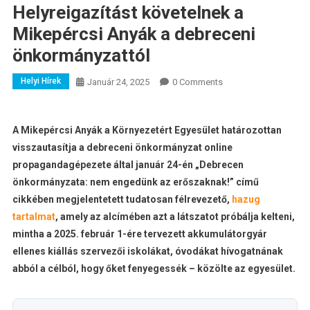
Helyreigazítást követelnek a
Mikepércsi Anyák a debreceni
önkormányzattól
Helyi Hírek
Január 24, 2025
0 Comments
A Mikepércsi Anyák a Környezetért Egyesület határozottan
visszautasítja a debreceni önkormányzat online
propagandagépezete által január 24-én „Debrecen
önkormányzata: nem engedünk az erőszaknak!” című
cikkében megjelentetett tudatosan félrevezető,
hazug
tartalmat
, amely az alcímében azt a látszatot próbálja kelteni,
mintha a 2025. február 1-ére tervezett akkumulátorgyár
ellenes kiállás szervezői iskolákat, óvodákat hívogatnának
abból a célból, hogy őket fenyegessék – közölte az egyesület.