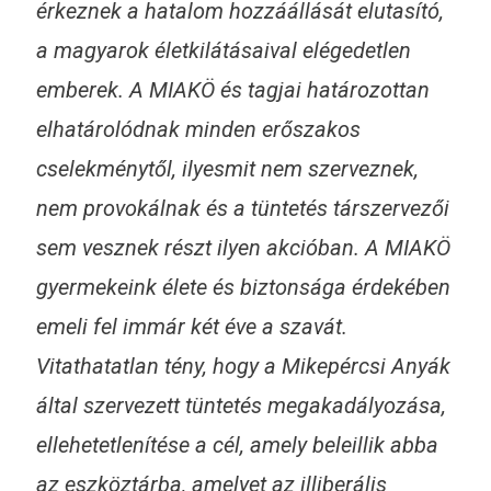
érkeznek a hatalom hozzáállását elutasító,
a magyarok életkilátásaival elégedetlen
emberek. A MIAKÖ és tagjai határozottan
elhatárolódnak minden erőszakos
cselekménytől, ilyesmit nem szerveznek,
nem provokálnak és a tüntetés társzervezői
sem vesznek részt ilyen akcióban. A MIAKÖ
gyermekeink élete és biztonsága érdekében
emeli fel immár két éve a szavát.
Vitathatatlan tény, hogy a Mikepércsi Anyák
által szervezett tüntetés megakadályozása,
ellehetetlenítése a cél, amely beleillik abba
az eszköztárba, amelyet az illiberális