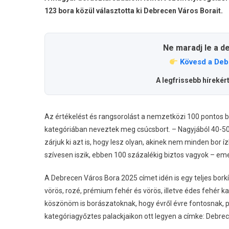
123 bora közül választotta ki Debrecen Város Borait.
Ne maradj le a d
Kövesd a Deb
A legfrissebb hírekér
Az értékelést és rangsorolást a nemzetközi 100 pontos b
kategóriában neveztek meg csúcsbort. – Nagyjából 40-50
zárjuk ki azt is, hogy lesz olyan, akinek nem minden bor íz
szívesen iszik, ebben 100 százalékig biztos vagyok – eme
A Debrecen Város Bora 2025 címet idén is egy teljes borkí
vörös, rozé, prémium fehér és vörös, illetve édes fehér
köszönöm is borászatoknak, hogy évről évre fontosnak, pre
kategóriagyőztes palackjaikon ott legyen a címke: Debre