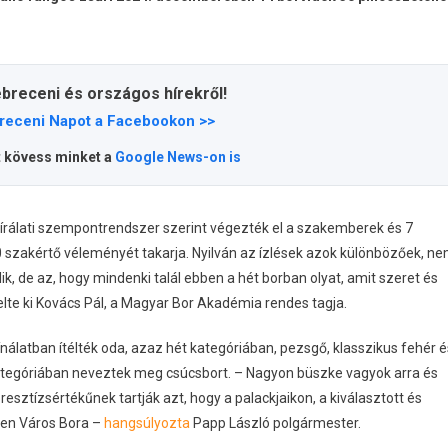
ebreceni és országos hírekről!
receni Napot a Facebookon >>
t kövess minket a
Google News-on is
írálati szempontrendszer szerint végezték el a szakemberek és 7
 szakértő véleményét takarja. Nyilván az ízlések azok különbözőek, n
lik, de az, hogy mindenki talál ebben a hét borban olyat, amit szeret és
lte ki Kovács Pál, a Magyar Bor Akadémia rendes tagja.
nálatban ítélték oda, azaz hét kategóriában, pezsgő, klasszikus fehér é
 kategóriában neveztek meg csúcsbort. – Nagyon büszke vagyok arra és
sztízsértékűnek tartják azt, hogy a palackjaikon, a kiválasztott és
cen Város Bora –
hangsúlyozta
Papp László polgármester.