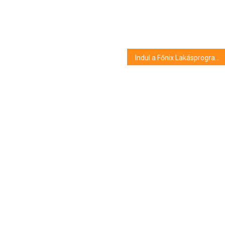
Indul a Főnix Lakásprogram pályázata az ingatlantulajdonos és ingatlanfejlesztő vállalkozások számára