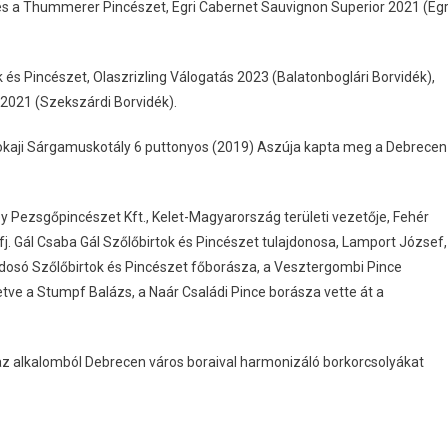
és a Thummerer Pincészet, Egri Cabernet Sauvignon Superior 2021 (Egr
és Pincészet, Olaszrizling Válogatás 2023 (Balatonboglári Borvidék),
 2021 (Szekszárdi Borvidék).
 Tokaji Sárgamuskotály 6 puttonyos (2019) Aszúja kapta meg a Debrecen
 Pezsgőpincészet Kft., Kelet-Magyarország területi vezetője, Fehér
fj. Gál Csaba Gál Szőlőbirtok és Pincészet tulajdonosa, Lamport József,
jdosó Szőlőbirtok és Pincészet főborásza, a Vesztergombi Pince
letve a Stumpf Balázs, a Naár Családi Pince borásza vette át a
 az alkalomból Debrecen város boraival harmonizáló borkorcsolyákat