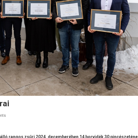
rai
nts
álló rangos zsűri 2024. decemberében 14 borvidék 30 pincészeténe