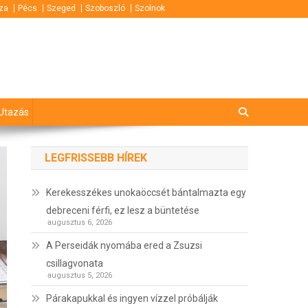
za
Pécs
Szeged
Szoboszló
Szolnok
Utazás
LEGFRISSEBB HÍREK
Kerekesszékes unokaöccsét bántalmazta egy
debreceni férfi, ez lesz a büntetése
augusztus 6, 2026
A Perseidák nyomába ered a Zsuzsi
csillagvonata
augusztus 5, 2026
Párakapukkal és ingyen vízzel próbálják