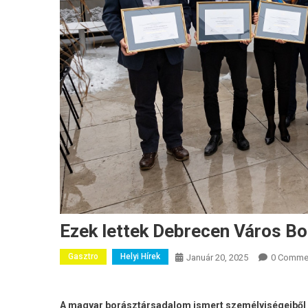
Ezek lettek Debrecen Város Bo
Gasztro
Helyi Hírek
Január 20, 2025
0 Comme
A magyar borásztársadalom ismert személyiségeiből 