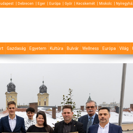
udapest
Debrecen
Eger
Európa
Győr
Kecskemét
Miskolc
Nyíregyhá
rt
Gazdaság
Egyetem
Kultúra
Bulvár
Wellness
Európa
Világ