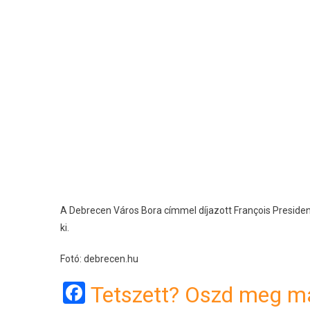
A Debrecen Város Bora címmel díjazott François Presiden
ki.
Fotó: debrecen.hu
Facebook
Tetszett? Oszd meg má