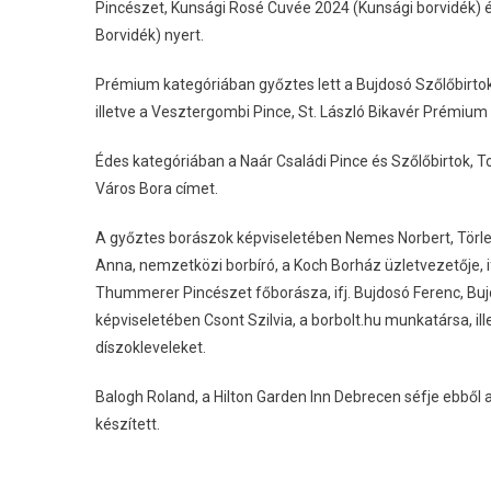
Pincészet, Kunsági Rosé Cuvée 2024 (Kunsági borvidék) 
Borvidék) nyert.
Prémium kategóriában győztes lett a Bujdosó Szőlőbirtok 
illetve a Vesztergombi Pince, St. László Bikavér Prémium
Édes kategóriában a Naár Családi Pince és Szőlőbirtok,
Város Bora címet.
A győztes borászok képviseletében Nemes Norbert, Törley
Anna, nemzetközi borbíró, a Koch Borház üzletvezetője, i
Thummerer Pincészet főborásza, ifj. Bujdosó Ferenc, Bu
képviseletében Csont Szilvia, a borbolt.hu munkatársa, il
díszokleveleket.
Balogh Roland, a Hilton Garden Inn Debrecen séfje ebből
készített.