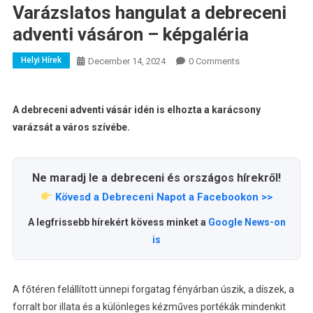
Varázslatos hangulat a debreceni
adventi vásáron – képgaléria
Helyi Hírek
December 14, 2024
0 Comments
A debreceni adventi vásár idén is elhozta a karácsony
varázsát a város szívébe.
Ne maradj le a debreceni és országos hírekről!
Kövesd a Debreceni Napot a Facebookon >>
A legfrissebb hírekért kövess minket a
Google News-on
is
A főtéren felállított ünnepi forgatag fényárban úszik, a díszek, a
forralt bor illata és a különleges kézműves portékák mindenkit