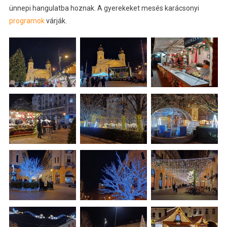
ünnepi hangulatba hoznak. A gyerekeket mesés karácsonyi
programok
várják.