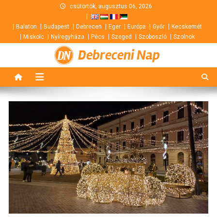
Skip
csütörtök, augusztus 06, 2026
to
Balaton
Budapest
Debrecen
Eger
Európa
Győr
Kecskemét
content
Miskolc
Nyíregyháza
Pécs
Szeged
Szoboszló
Szolnok
Debreceni Nap