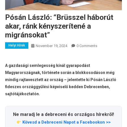
Pósán László: “Brüsszel háborút
akar, ránk kényszerítené a
migránsokat”
Helyi Hírek
November 19, 2024
0 Comments
A gazdasági semlegesség kínál gyarapodást
Magyarországnak, története során a blokkosodáson még
mindig rajtavesztett az ország – jelentette ki Pósán László
fideszes országgyűlési képviselő kedden Debrecenben,
sajtótájékoztatón.
Ne maradj le a debreceni és országos hírekről!
Kövesd a Debreceni Napot a Facebookon >>