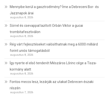
Mennyibe kerül a gasztroélmény? Íme a Debreceni Bor- és
Jazznapok árai
augusztus 8, 2026
Sörrel és csevappal lazított Orbán Viktor a gucai
trombitafesztiválon
augusztus 8, 2026
Rég várt fejlesztéseket valósíthatnak meg a 6000 milliárd
forint uniós támogatásból
augusztus 8, 2026
Így nyerte el első tenderét Mészáros Lőrinc cége a Tisza-
kormány alatt
augusztus 8, 2026
Fontos meccs lesz, lezárják az utakat Debrecen északi
részén
augusztus 7, 2026