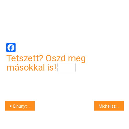
Facebook
Tetszett? Oszd meg
másokkal is!
Bejegyzés
Elhunyt Oláh János röplabdaedző
Michelisz: a három bajnoki címemből ez a legértékesebb
navigáció