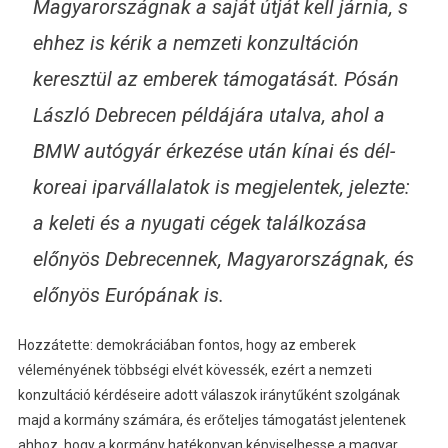
Magyarországnak a saját útját kell járnia, s
ehhez is kérik a nemzeti konzultáción
keresztül az emberek támogatását. Pósán
László Debrecen példájára utalva, ahol a
BMW autógyár érkezése után kínai és dél-
koreai iparvállalatok is megjelentek, jelezte:
a keleti és a nyugati cégek találkozása
előnyös Debrecennek, Magyarországnak, és
előnyös Európának is.
Hozzátette: demokráciában fontos, hogy az emberek
véleményének többségi elvét kövessék, ezért a nemzeti
konzultáció kérdéseire adott válaszok iránytűként szolgának
majd a kormány számára, és erőteljes támogatást jelentenek
ahhoz, hogy a kormány hatékonyan képviselhesse a magyar