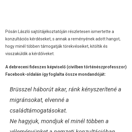
Pósán László sajtótájékoztatóján részletesen ismertette a
konzultációs kérdéseket, s annak a reményének adott hangot,
hogy minél többen támogatják törekvéseiket, kitöltik és
visszaküldik a kérdőíveket.
A debreceni fideszes képviselő (civilben történészprofesszor)
Facebook-oldalán így foglalta össze mondandóját:
Brüsszel háborút akar, ránk kényszerítené a
migránsokat, elvenné a
családtámogatásokat.
Ne hagyjuk, mondjuk el minél többen a
véleményünket a nemzeti konzultációban.