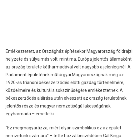
Emlékeztetett, az Országház építésekor Magyarország földrajzi
helyzete és súlya más volt, mint ma. Európa jelentős államaként
az ország területe kétharmadával volt nagyobb a jelenleginél. A
Parlament épületének műtárgyai Magyarországnak még az
1920-as trianoni békeszerződés előtti gazdag történelmére,
küzdelmeire és kulturális sokszínűségére emlékeztetnek. A
békeszerződés aláírása után elveszett az ország területének
jelentős része és magyar nemzetiségű lakosságának
egyharmada – emelte ki.
“Ez megmagyarázza, miért olyan szimbolikus ez az épület
nemzetünk számára” – tette hozzá beszédében Gál Kinga.