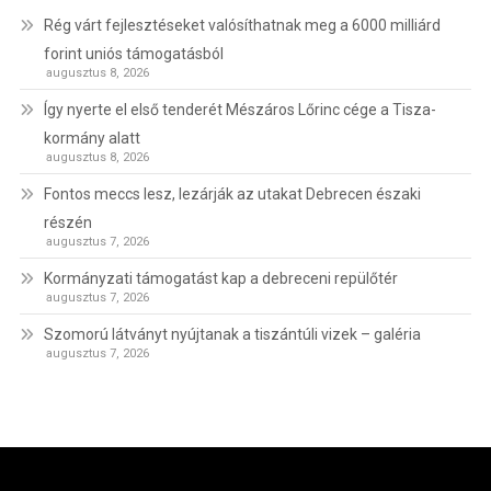
Rég várt fejlesztéseket valósíthatnak meg a 6000 milliárd
forint uniós támogatásból
augusztus 8, 2026
Így nyerte el első tenderét Mészáros Lőrinc cége a Tisza-
kormány alatt
augusztus 8, 2026
Fontos meccs lesz, lezárják az utakat Debrecen északi
részén
augusztus 7, 2026
Kormányzati támogatást kap a debreceni repülőtér
augusztus 7, 2026
Szomorú látványt nyújtanak a tiszántúli vizek – galéria
augusztus 7, 2026