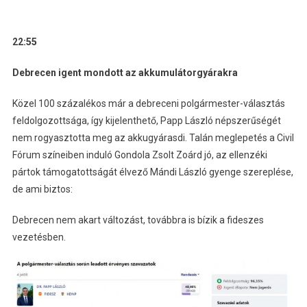
22:55
Debrecen igent mondott az akkumulátorgyárakra
Közel 100 százalékos már a debreceni polgármester-választás
feldolgozottsága, így kijelenthető, Papp László népszerűségét
nem rogyasztotta meg az akkugyárasdi. Talán meglepetés a Civil
Fórum színeiben induló Gondola Zsolt Zoárd jó, az ellenzéki
pártok támogatottságát élvező Mándi László gyenge szereplése,
de ami biztos:
Debrecen nem akart változást, továbbra is bízik a fideszes
vezetésben.