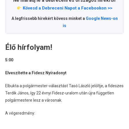
Ne maradj le a debreceni és országos hírekről!
Kövesd a Debreceni Napot a Facebookon >>
A legfrissebb hírekért kövess minket a
Google News-on
is
Élő hírfolyam!
5:00
Elveszítette a Fidesz Nyíradonyt
Elbukta a polgármester-választást Tasó László jelöltje, a fideszes
Terdik János, így 22 évnyi Fidesz-uralom után újra független
polgármestere lesz a városnak.
A végeredmény: