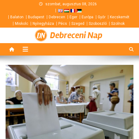
Skip
szombat, augusztus 08, 2026
to
Balaton
Budapest
Debrecen
Eger
Európa
Győr
Kecskemét
content
Miskolc
Nyíregyháza
Pécs
Szeged
Szoboszló
Szolnok
Debreceni Nap