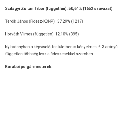
Szilágyi Zoltán Tibor (független): 50,61% (1652 szavazat)
Terdik János (Fidesz-KDNP): 37,29% (1217)
Horváth Vilmos (független): 12,10% (395)
Nyíradonyban a képviselő-testületben is kényelmes, 6-3 arányú
független többség lesz a fideszesekkel szemben.
Korábbi polgármesterek: