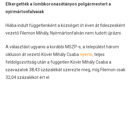
Elkergették a lombkoronasétányos polgármestert a
nyírmártonfalvaiak
Hiába indult függetlenként a községet öt éven át fideszesként
vezető Filemon Mihály, Nyírmártonfalván nem tudott újrázni.
A választást ugyanis a korábbi MSZP-s, a települést három
cikluson át vezető Kövér Mihály Csaba
nyerte
, teljes
feldolgozottság után a független Kövér Mihály Csaba a
szavazatok 38,43 százalékát szerezte meg, míg Filemon csak
32,04 százalékot ért el.