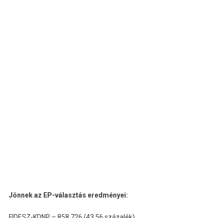
Jönnek az EP-választás eredményei:
FIDESZ-KDNP – 858 726 (43,56 százalék)