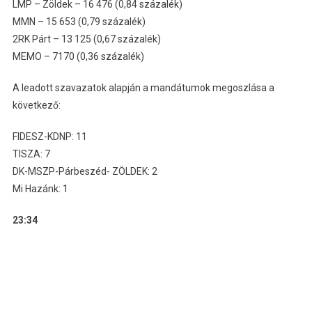
LMP – Zöldek – 16 476 (0,84 százalék)
MMN – 15 653 (0,79 százalék)
2RK Párt – 13 125 (0,67 százalék)
MEMO – 7170 (0,36 százalék)
A leadott szavazatok alapján a mandátumok megoszlása a
következő:
FIDESZ-KDNP: 11
TISZA: 7
DK-MSZP-Párbeszéd- ZÖLDEK: 2
Mi Hazánk: 1
23:34