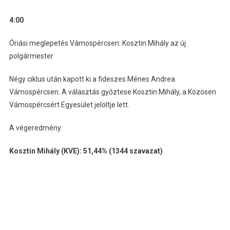
4:00
Óriási meglepetés Vámospércsen: Kosztin Mihály az új
polgármester
Négy ciklus után kapott ki a fideszes Ménes Andrea
Vámospércsen. A választás győztese Kosztin Mihály, a Közösen
Vámospércsért Egyesület jelöltje lett.
A végeredmény:
Kosztin Mihály (KVE): 51,44% (1344 szavazat)