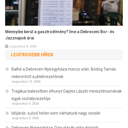
Mennyibe kerül a gasztroélmény? Íme a Debreceni Bor- és
Jazznapok árai
augusztus 8, 2026
LEGFRISSEBB HÍREK
Balhé a Debrecen-Nyíregyháza meccs után: Bódog Tamás
nekirontott a játékvezetőnek
augusztus 10, 2026
Tragikus balesetben elhunyt Gajdos László minisztériumának
egyik osztályvezetője
augusztus 9, 2026
Időjárás: a jövő héten sem várhatunk nagy csodát
augusztus 9, 2026
Debrecen-Nyíregyháza: Dzsudzsák gólja döntött