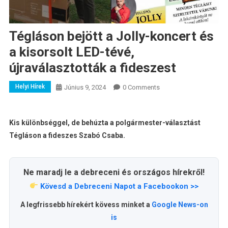
Tégláson bejött a Jolly-koncert és
a kisorsolt LED-tévé,
újraválasztották a fideszest
Helyi Hírek
Június 9, 2024
0 Comments
Kis különbséggel, de behúzta a polgármester-választást
Tégláson a fideszes Szabó Csaba.
Ne maradj le a debreceni és országos hírekről!
Kövesd a Debreceni Napot a Facebookon >>
A legfrissebb hírekért kövess minket a
Google News-on
is