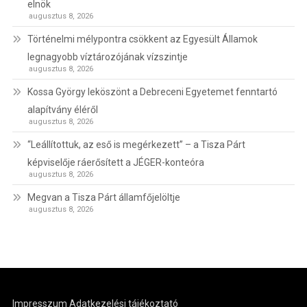
elnök
augusztus 8, 2026
Történelmi mélypontra csökkent az Egyesült Államok
legnagyobb víztározójának vízszintje
augusztus 8, 2026
Kossa György leköszönt a Debreceni Egyetemet fenntartó
alapítvány éléről
augusztus 8, 2026
“Leállítottuk, az eső is megérkezett” – a Tisza Párt
képviselője ráerősített a JÉGER-konteóra
augusztus 8, 2026
Megvan a Tisza Párt államfőjelöltje
augusztus 8, 2026
Impresszum
Adatkezelési tájékoztató