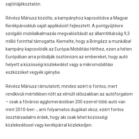
sajtótájékoztatón.
Révész Máriusz közölte, a kampányhoz kapcsolódva a Magyar
Kerékpárosklub saját applikációt fejlesztett. A pontgyűjtésre
szolgáló mobilalkalmazás megvalósítását az államtitkárság 9,3
millió forinttal támogatta. Kiemelte, hogy a Bringázz a munkába!
kampány kapcsolódik az Európai Mobilitási Héthez, ezen a héten
Európában arra próbálják ösztönözni az embereket, hogy autó
helyett a közösségi közlekedést vagy a mikromobilitási
eszközöket vegyék igénybe.
Révész Máriusz rámutatott, mindez azért is fontos, mert
rendkívüli mértékben nőtt az elmúlt időszakban az autóforgalom
– csak a fővárosi agglomerációban 200 ezerrel több autó van
mint 2010-ben -, ami folyamatos dugókat okoz, ezért fontos
össztársadalmi érdek, hogy aki csak lehet közösségi
közlekedéssel vagy kerékpárral közlekedjen.