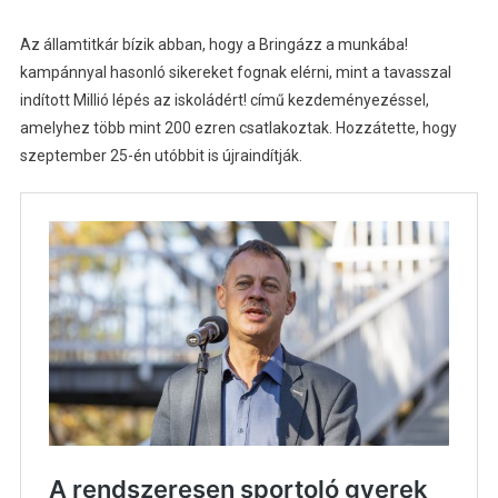
Az államtitkár bízik abban, hogy a Bringázz a munkába!
kampánnyal hasonló sikereket fognak elérni, mint a tavasszal
indított Millió lépés az iskoládért! című kezdeményezéssel,
amelyhez több mint 200 ezren csatlakoztak. Hozzátette, hogy
szeptember 25-én utóbbit is újraindítják.