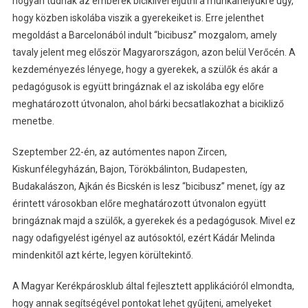
hogyan tudnak az emberek biciklivel eljutni a munkahelyükre úgy,
hogy közben iskolába viszik a gyerekeiket is. Erre jelenthet
megoldást a Barcelonából indult “bicibusz” mozgalom, amely
tavaly jelent meg először Magyarországon, azon belül Verőcén. A
kezdeményezés lényege, hogy a gyerekek, a szülők és akár a
pedagógusok is együtt bringáznak el az iskolába egy előre
meghatározott útvonalon, ahol bárki becsatlakozhat a bicikliző
menetbe.
Szeptember 22-én, az autómentes napon Zircen,
Kiskunfélegyházán, Bajon, Törökbálinton, Budapesten,
Budakalászon, Ajkán és Bicskén is lesz “bicibusz” menet, így az
érintett városokban előre meghatározott útvonalon együtt
bringáznak majd a szülők, a gyerekek és a pedagógusok. Mivel ez
nagy odafigyelést igényel az autósoktól, ezért Kádár Melinda
mindenkitől azt kérte, legyen körültekintő.
A Magyar Kerékpárosklub által fejlesztett applikációról elmondta,
hogy annak segítségével pontokat lehet gyűjteni, amelyeket