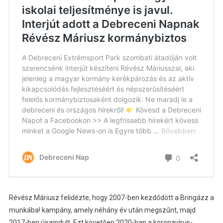
Révész Máriusz felidézte, hogy 2007-ben kezdődött a Bringázz a
munkába! kampány, amely néhány év után megszűnt, majd
2017-ben újraindult. Ezt követően 2020-ban a koronavírus-