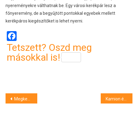
nyereményekre válthatnak be. Egy városi kerékpár lesz a
főnyeremény, de a begyűjtött pontokkal egyebek mellett
kerékpáros kiegészítőket is lehet nyerni.
Facebook
Tetszett? Oszd meg
másokkal is!
Bejegyzés
Megkezdődtek a 2023/2024-es iskolaegészségügyi szűrővizsgálatok Debrecenben
Kamion és több személyautó ütközött Debrecenben – fotók
navigáció