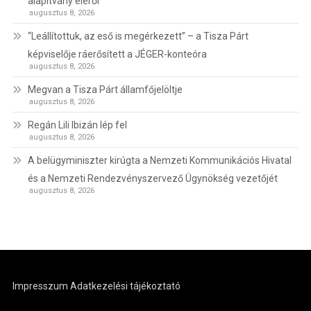
alapítvány éléről
augusztus 8, 2026
“Leállítottuk, az eső is megérkezett” – a Tisza Párt
képviselője ráerősített a JÉGER-konteóra
augusztus 8, 2026
Megvan a Tisza Párt államfőjelöltje
augusztus 8, 2026
Regán Lili Ibizán lép fel
augusztus 8, 2026
A belügyminiszter kirúgta a Nemzeti Kommunikációs Hivatal
és a Nemzeti Rendezvényszervező Ügynökség vezetőjét
augusztus 8, 2026
Impresszum
Adatkezelési tájékoztató