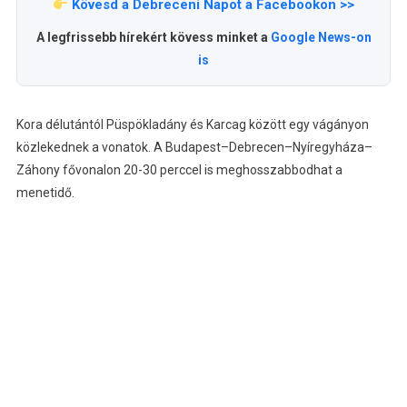
Kövesd a Debreceni Napot a Facebookon >>
A legfrissebb hírekért kövess minket a
Google News-on
is
Kora délutántól Püspökladány és Karcag között egy vágányon
közlekednek a vonatok. A Budapest–Debrecen–Nyíregyháza–
Záhony fővonalon 20-30 perccel is meghosszabbodhat a
menetidő.