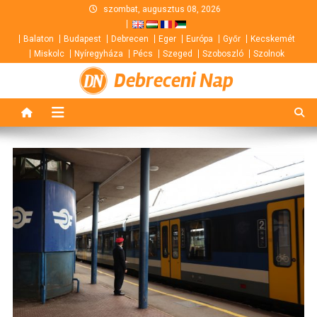
Skip
szombat, augusztus 08, 2026
to
Balaton
Budapest
Debrecen
Eger
Európa
Győr
Kecskemét
content
Miskolc
Nyíregyháza
Pécs
Szeged
Szoboszló
Szolnok
Debreceni Nap