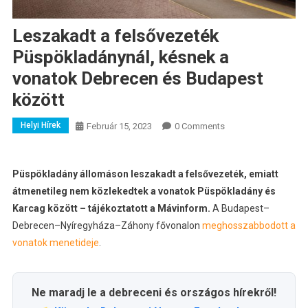
Leszakadt a felsővezeték
Püspökladánynál, késnek a
vonatok Debrecen és Budapest
között
Helyi Hírek
Február 15, 2023
0 Comments
Püspökladány állomáson leszakadt a felsővezeték, emiatt
átmenetileg nem közlekedtek a vonatok Püspökladány és
Karcag között – tájékoztatott a Mávinform.
A Budapest–
Debrecen–Nyíregyháza–Záhony fővonalon
meghosszabbodott a
vonatok menetideje
.
Ne maradj le a debreceni és országos hírekről!