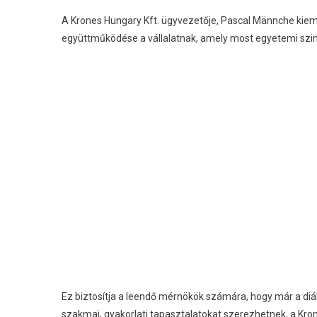
A Krones Hungary Kft. ügyvezetője, Pascal Männche kieme
együttműködése a vállalatnak, amely most egyetemi szin
Ez biztosítja a leendő mérnökök számára, hogy már a diá
szakmai, gyakorlati tapasztalatokat szerezhetnek, a K