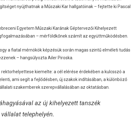
tséget nyújthatnak a Műszaki Kar hallgatóinak – fejtette ki Pascal
Debreceni Egyetem Műszaki Karának Géptervezői Kihelyezett
megfogalmazásában – mérföldkőnek számít az együttműködésben.
gy a fiatal mérnökök képzésük során magas szintű elméleti tudás
ezzenek – hangsúlyozta Ailer Piroska.
 rektorhelyettese kiemelte: a cél elérése érdekében a kulcsszó a
lenti, ami segít a fejlődésben, új szakok indításában, a különböző
állalati szakemberek szerepvállalásában az oktatásban.
hagyásával az új kihelyezett tanszék
állalat telephelyén.