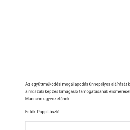
Az együttműködési megállapodás ünnepélyes aláírását kö
a műszaki képzés kimagasló támogatásának elismerések
Männche ügyvezetőnek.
Fotók: Papp László