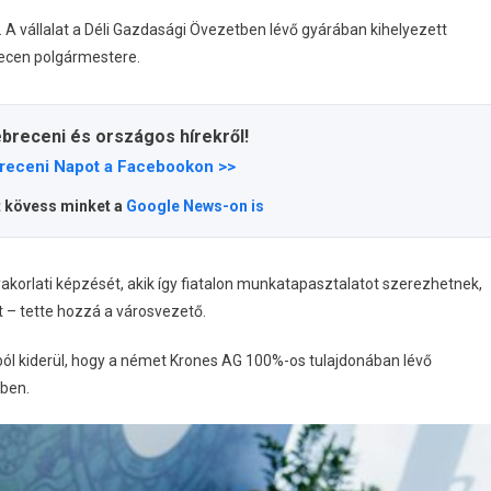
A vállalat a Déli Gazdasági Övezetben lévő gyárában kihelyezett
ecen polgármestere.
ebreceni és országos hírekről!
receni Napot a Facebookon >>
t kövess minket a
Google News-on is
yakorlati képzését, akik így fiatalon munkatapasztalatot szerezhetnek,
 – tette hozzá a városvezető.
ból kiderül, hogy a német Krones AG 100%-os tulajdonában lévő
ben.