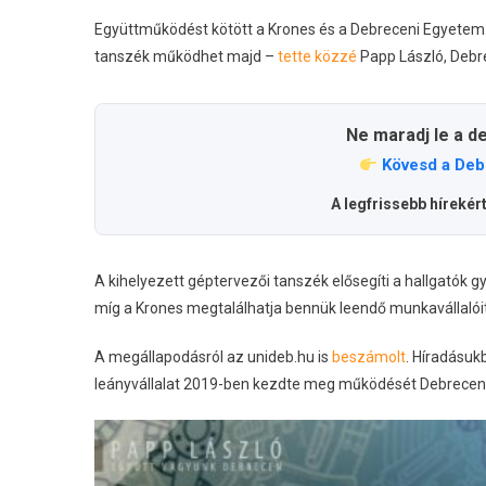
Együttműködést kötött a Krones és a Debreceni Egyetem. 
tanszék működhet majd –
tette közzé
Papp László, Debr
Ne maradj le a d
Kövesd a Deb
A legfrissebb hírekér
A kihelyezett géptervezői tanszék elősegíti a hallgatók g
míg a Krones megtalálhatja bennük leendő munkavállalóit
A megállapodásról az unideb.hu is
beszámolt
. Híradásuk
leányvállalat 2019-ben kezdte meg működését Debrecen