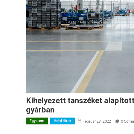
Kihelyezett tanszéket alapíto
gyárban
Egyetem
Helyi Hírek
Február 23, 2022
0 Comm