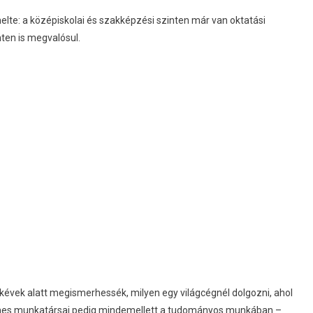
lte: a középiskolai és szakképzési szinten már van oktatási
ten is megvalósul.
kévek alatt megismerhessék, milyen egy világcégnél dolgozni, ahol
rones munkatársai pedig mindemellett a tudományos munkában –