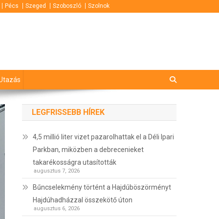
Pécs
Szeged
Szoboszló
Szolnok
Utazás
LEGFRISSEBB HÍREK
4,5 millió liter vizet pazarolhattak el a Déli Ipari
Parkban, miközben a debrecenieket
takarékosságra utasították
augusztus 7, 2026
Bűncselekmény történt a Hajdúböszörményt
Hajdúhadházzal összekötő úton
augusztus 6, 2026