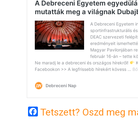
Facebook
Tetszett? Oszd meg má