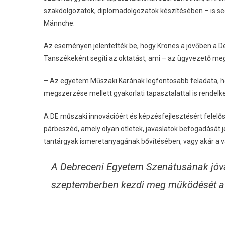
szakdolgozatok, diplomadolgozatok készítésében – is segí
Männche.
Az eseményen jelentették be, hogy Krones a jövőben a 
Tanszékeként segíti az oktatást, ami – az ügyvezető 
– Az egyetem Műszaki Karának legfontosabb feladata, ho
megszerzése mellett gyakorlati tapasztalattal is rendelk
A DE műszaki innovációért és képzésfejlesztésért felelős
párbeszéd, amely olyan ötletek, javaslatok befogadását je
tantárgyak ismeretanyagának bővítésében, vagy akár a v
A Debreceni Egyetem Szenátusának jóvá
szeptemberben kezdi meg működését a v