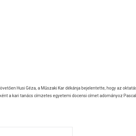
vetően Husi Géza, a Műszaki Kar dékánja bejelentette, hogy az oktatá
ént a kari tanács címzetes egyetemi docensi címet adományoz Pasca