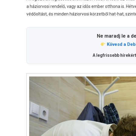
a háziorvosi rendelő, vagy az idős ember otthona is.
Hétvé
védőoltást, és minden háziorvosi körzetből hat-hat, szint
Ne maradj le a d
Kövesd a Deb
A legfrissebb hírekér