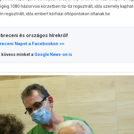
géig 1080 háziorvosi körzetben tíz-tíz regisztrált, idős személy kaphat
én regisztrált, idős embert kórházi oltópontokon oltanak be.
ebreceni és országos hírekről!
receni Napot a Facebookon >>
t kövess minket a
Google News-on is