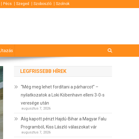
Pécs
Szeged
Szoboszló
Szolnok
Utazás
LEGFRISSEBB HÍREK
“Még meg lehet fordítani a párharcot” –
nyilatkozatok a Loki Köbenhavn elleni 3-0-s
veresége után
augusztus 7, 2026
Alig kapott pénzt Hajdú-Bihar a Magyar Falu
Programból, Kiss László válaszokat vár
augusztus 7, 2026