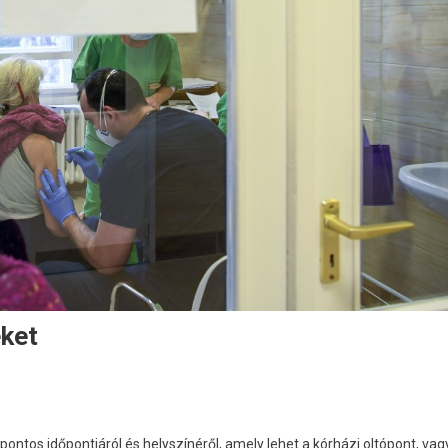
eket
 pontos időpontjáról és helyszínéről, amely lehet a kórházi oltópont, vag