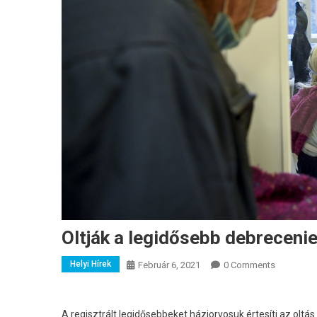
Oltják a legidősebb debreceni
Helyi Hírek
Február 6, 2021
0 Comments
A regisztrált legidősebbeket háziorvosuk értesíti az oltás