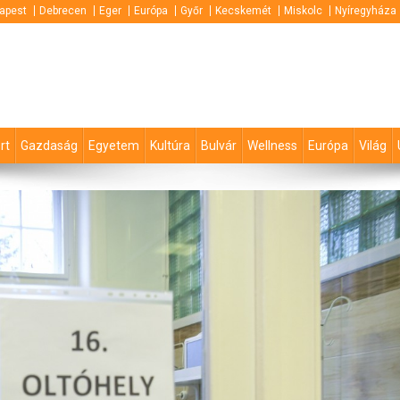
apest
Debrecen
Eger
Európa
Győr
Kecskemét
Miskolc
Nyíregyháza
rt
Gazdaság
Egyetem
Kultúra
Bulvár
Wellness
Európa
Világ