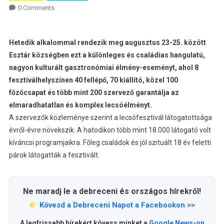
0 Comments
Hetedik alkalommal rendezik meg augusztus 23-25. között
Esztár községben ezt a különleges és családias hangulatú,
nagyon kulturált gasztronómiai élmény-eseményt, ahol 8
fesztiválhelyszínen 40 fellépő, 70 kiállító, közel 100
főzőcsapat és több mint 200 szervező garantálja az
elmaradhatatlan és komplex lecsóélményt.
A szervezők közleménye szerint a lecsófesztivál látogatottsága
évről-évre növekszik. A hatodikon több mint 18.000 látogató volt
kíváncsi programjaikra. Főleg családok és jól szituált 18 év feletti
párok látogatták a fesztivált.
Ne maradj le a debreceni és országos hírekről!
Kövesd a Debreceni Napot a Facebookon >>
A legfrissebb hírekért kövess minket a
Google News-on