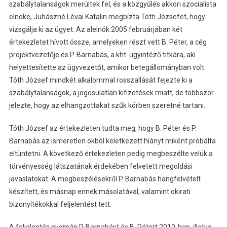
szabálytalanságok merültek fel, és a közgyűlés akkori szocialista
elnöke, Juhászné Lévai Katalin megbízta Tóth Józsefet, hogy
vizsgálja ki az ügyet. Az alelnök 2005 februárjában két
értekezletet hívott össze, amelyeken részt vett B. Péter, a cég
projektvezetője és P. Barnabás, a kht. ügyintéző titkára, aki
helyettesítette az ügyvezetőt, amikor betegállományban volt.
Tóth József mindkét alkalommal rosszallását fejezte ki a
szabálytalanságok, a jogosulatlan kifizetések miatt, de többször
jelezte, hogy az elhangzottakat szűk körben szeretné tartani.
Tóth József az értekezleten tudta meg, hogy B. Péter és P.
Barnabás az ismeretlen okból keletkezett hiányt miként próbálta
eltüntetni. A következő értekezleten pedig megbeszélte velük a
törvényesség látszatának érdekében felvetett megoldási
javaslatokat. A megbeszélésekről P. Barnabás hangfelvételt
készített, és másnap ennek másolatával, valamint okirati
bizonyítékokkal feljelentést tett.