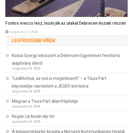
Fontos meccs lesz, lezárják az utakat Debrecen északi részén
augusztus 7, 2026
LEGFRISSEBB HÍREK
Kossa György leköszönt a Debreceni Egyetemet fenntartó
alapítvány éléről
augusztus 8, 2026
“Leállítottuk, az eső is megérkezett” – a Tisza Párt
képviselője ráerősített a JÉGER-konteóra
augusztus 8, 2026
Megvan a Tisza Párt államfőjelöltje
augusztus 8, 2026
Regán Lili Ibizán lép fel
augusztus 8, 2026
A belügyminiszter kirúgta a Nemzeti Kommunikációs Hivatal