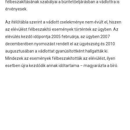
félbeszakításának szabályai a büntetőeljárásban a vádlottra is
érvényesek.
Az ítélőtábla szerint a vádlott cselekménye nem évült el, hiszen
az elévülést félbeszakító események történtek az ügyben. Az
elévülés kezdő időpontja 2005 februárja, az ügyben 2007
decemberében nyomozást rendelt el az ügyészség és 2010
augusztusában a vádlottat gyanúsítottként hallgatták ki.
Mindezek az események félbeszakították az elévülést, ilyen
esetben újra kezdődik annak időtartama – magyarázta a bíró.