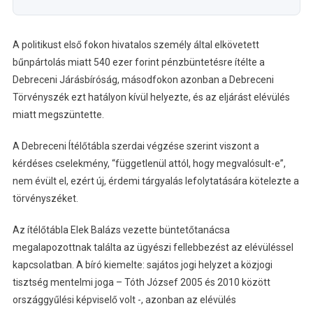
A politikust első fokon hivatalos személy által elkövetett
bűnpártolás miatt 540 ezer forint pénzbüntetésre ítélte a
Debreceni Járásbíróság, másodfokon azonban a Debreceni
Törvényszék ezt hatályon kívül helyezte, és az eljárást elévülés
miatt megszüntette.
A Debreceni Ítélőtábla szerdai végzése szerint viszont a
kérdéses cselekmény, “függetlenül attól, hogy megvalósult-e”,
nem évült el, ezért új, érdemi tárgyalás lefolytatására kötelezte a
törvényszéket.
Az ítélőtábla Elek Balázs vezette büntetőtanácsa
megalapozottnak találta az ügyészi fellebbezést az elévüléssel
kapcsolatban. A bíró kiemelte: sajátos jogi helyzet a közjogi
tisztség mentelmi joga – Tóth József 2005 és 2010 között
országgyűlési képviselő volt -, azonban az elévülés