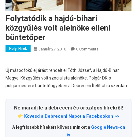
Folytatódik a hajdú-bihari
közgyűlés volt alelnöke elleni
büntetőper
Helyi Hírek
Január 27, 2016
0 Comments
Új másodfokú eljárást rendelt el Tóth József, a Hajdú-Bihar
Megyei Közgyűlés volt szocialista alelnöke, Polgár DK-s
polgármestere büntetőügyében a Debreceni Ítélőtábla szerdán.
Ne maradj le a debreceni és országos hírekről!
Kövesd a Debreceni Napot a Facebookon >>
A legfrissebb hírekért kövess minket a
Google News-on
is