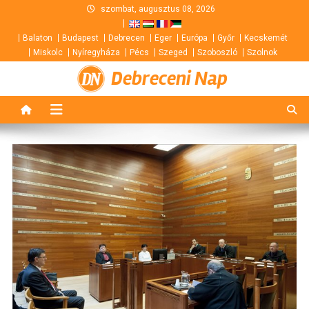
Skip
szombat, augusztus 08, 2026
to
Balaton
Budapest
Debrecen
Eger
Európa
Győr
Kecskemét
content
Miskolc
Nyíregyháza
Pécs
Szeged
Szoboszló
Szolnok
Debreceni Nap