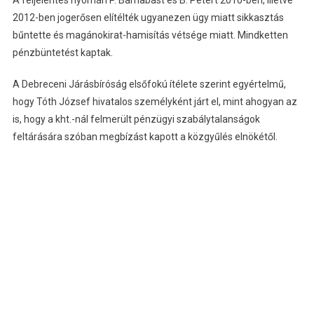
A feljelentés nyomán P. Barnabást és B. Pétert 2010-ben, illetve
2012-ben jogerősen elítélték ugyanezen ügy miatt sikkasztás
bűntette és magánokirat-hamisítás vétsége miatt. Mindketten
pénzbüntetést kaptak.
A Debreceni Járásbíróság elsőfokú ítélete szerint egyértelmű,
hogy Tóth József hivatalos személyként járt el, mint ahogyan az
is, hogy a kht.-nál felmerült pénzügyi szabálytalanságok
feltárására szóban megbízást kapott a közgyűlés elnökétől.