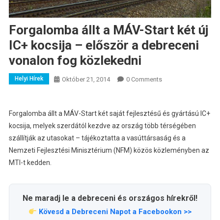
Forgalomba állt a MÁV-Start két új
IC+ kocsija – először a debreceni
vonalon fog közlekedni
Helyi Hírek
Október 21, 2014
0 Comments
Forgalomba állt a MÁV-Start két saját fejlesztésű és gyártású IC+
kocsija, melyek szerdától kezdve az ország több térségében
szállítják az utasokat – tájékoztatta a vasúttársaság és a
Nemzeti Fejlesztési Minisztérium (NFM) közös közleményben az
MTI-t kedden.
Ne maradj le a debreceni és országos hírekről!
Kövesd a Debreceni Napot a Facebookon >>