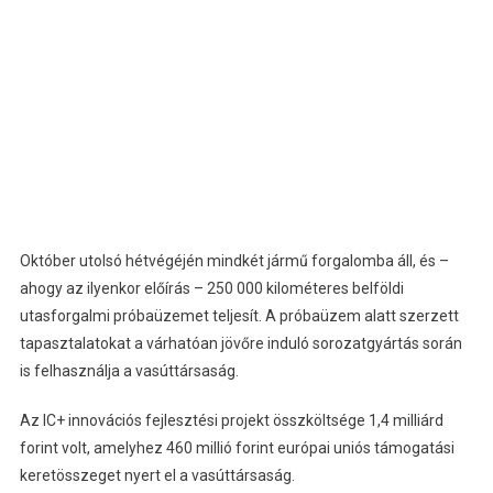
Október utolsó hétvégéjén mindkét jármű forgalomba áll, és –
ahogy az ilyenkor előírás – 250 000 kilométeres belföldi
utasforgalmi próbaüzemet teljesít. A próbaüzem alatt szerzett
tapasztalatokat a várhatóan jövőre induló sorozatgyártás során
is felhasználja a vasúttársaság.
Az IC+ innovációs fejlesztési projekt összköltsége 1,4 milliárd
forint volt, amelyhez 460 millió forint európai uniós támogatási
keretösszeget nyert el a vasúttársaság.