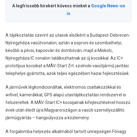
A legfrissebb hírekért kövess minket a
Google News-on
is
A tájékoztatás szerint az utasok elsőként a Budapest-Debrecen-
Nyíregyháza vasútvonalon, aztán a soproni és szombathelyi,
később a pécsi, kaposvári és dombóvári, majd a Miskolc,
Nyíregyháza IC vonalon találkozhatnak az új kocsikkal. Az IC+
prototípus kocsikat a MÁV-Start Zrt. szolnoki vasútjármű javítási
telephelye gyártotta, azok teljes egészében hazai fejlesztésűek.
A járművek légkondicionáltak, elektromos csatlakozókkal és
wifivel, kamerákkal, GPS alapú utastájékoztatási rendszerrel is
felszereltek. A MÁV-Start IC+ kocsijainak kifejlesztésével hosszú
évek után éledt újra Magyarországon a vasúti személyszállító
járműgyártás – hangsúlyozza a közlemény.
A forgalomba helyezés alkalmából tartott ünnepségen Fónagy