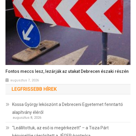
Fontos meccs lesz, lezárják az utakat Debrecen északi részén
augusztus 7, 2026
LEGFRISSEBB HÍREK
Kossa György leköszönt a Debreceni Egyetemet fenntartó
alapítvány éléről
augusztus 8, 2026
“Leállítottuk, az eső is megérkezett” – a Tisza Párt
képviselője ráerősített a JÉGER-konteóra