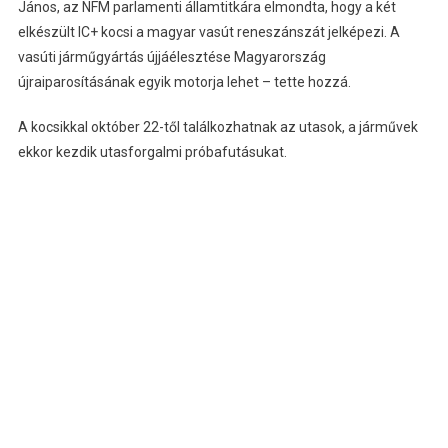
János, az NFM parlamenti államtitkára elmondta, hogy a két
elkészült IC+ kocsi a magyar vasút reneszánszát jelképezi. A
vasúti járműgyártás újjáélesztése Magyarország
újraiparosításának egyik motorja lehet – tette hozzá.
A kocsikkal október 22-től találkozhatnak az utasok, a járművek
ekkor kezdik utasforgalmi próbafutásukat.