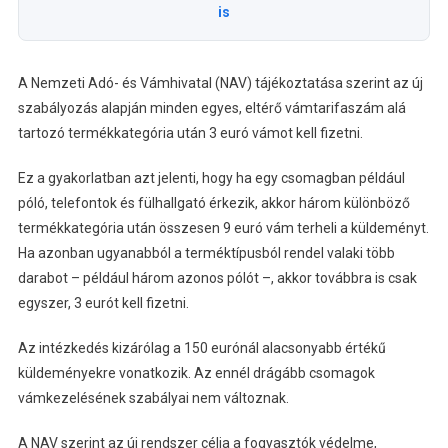
is
A Nemzeti Adó- és Vámhivatal (NAV) tájékoztatása szerint az új
szabályozás alapján minden egyes, eltérő vámtarifaszám alá
tartozó termékkategória után 3 euró vámot kell fizetni.
Ez a gyakorlatban azt jelenti, hogy ha egy csomagban például
póló, telefontok és fülhallgató érkezik, akkor három különböző
termékkategória után összesen 9 euró vám terheli a küldeményt.
Ha azonban ugyanabból a terméktípusból rendel valaki több
darabot – például három azonos pólót –, akkor továbbra is csak
egyszer, 3 eurót kell fizetni.
Az intézkedés kizárólag a 150 eurónál alacsonyabb értékű
küldeményekre vonatkozik. Az ennél drágább csomagok
vámkezelésének szabályai nem változnak.
A NAV szerint az új rendszer célja a fogyasztók védelme,