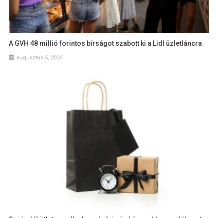
A GVH 48 millió forintos bírságot szabott ki a Lidl üzletláncra
augusztus 5, 2026