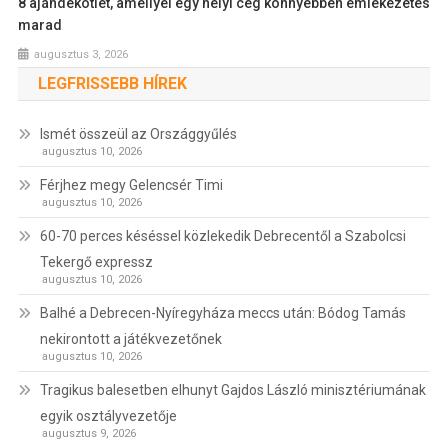
8 ajándékötlet, amellyel egy helyi cég könnyebben emlékezetes
marad
augusztus 3, 2026
LEGFRISSEBB HÍREK
Ismét összeül az Országgyűlés
augusztus 10, 2026
Férjhez megy Gelencsér Timi
augusztus 10, 2026
60-70 perces késéssel közlekedik Debrecentől a Szabolcsi
Tekergő expressz
augusztus 10, 2026
Balhé a Debrecen-Nyíregyháza meccs után: Bódog Tamás
nekirontott a játékvezetőnek
augusztus 10, 2026
Tragikus balesetben elhunyt Gajdos László minisztériumának
egyik osztályvezetője
augusztus 9, 2026