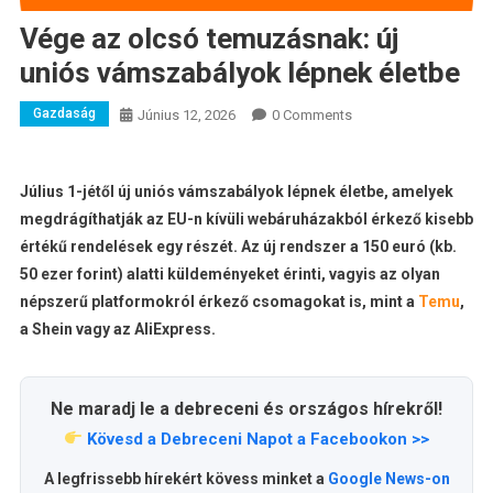
Vége az olcsó temuzásnak: új
uniós vámszabályok lépnek életbe
Gazdaság
Június 12, 2026
0 Comments
Július 1-jétől új uniós vámszabályok lépnek életbe, amelyek
megdrágíthatják az EU-n kívüli webáruházakból érkező kisebb
értékű rendelések egy részét. Az új rendszer a 150 euró (kb.
50 ezer forint) alatti küldeményeket érinti, vagyis az olyan
népszerű platformokról érkező csomagokat is, mint a
Temu
,
a Shein vagy az AliExpress.
Ne maradj le a debreceni és országos hírekről!
Kövesd a Debreceni Napot a Facebookon >>
A legfrissebb hírekért kövess minket a
Google News-on