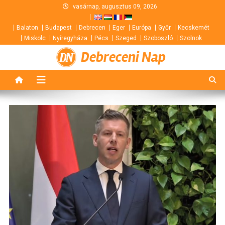
Skip
vasárnap, augusztus 09, 2026
to
Balaton
Budapest
Debrecen
Eger
Európa
Győr
Kecskemét
content
Miskolc
Nyíregyháza
Pécs
Szeged
Szoboszló
Szolnok
Debreceni Nap