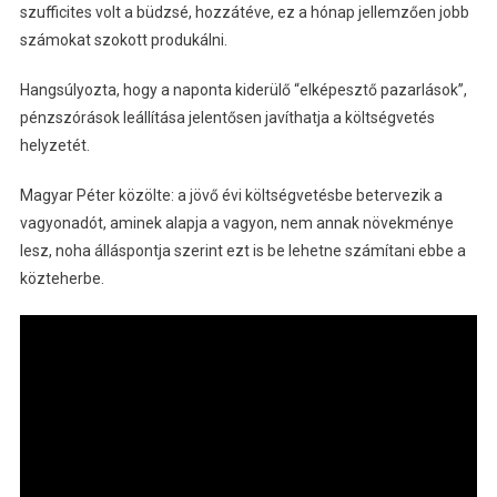
szufficites volt a büdzsé, hozzátéve, ez a hónap jellemzően jobb
számokat szokott produkálni.
Hangsúlyozta, hogy a naponta kiderülő “elképesztő pazarlások”,
pénzszórások leállítása jelentősen javíthatja a költségvetés
helyzetét.
Magyar Péter közölte: a jövő évi költségvetésbe betervezik a
vagyonadót, aminek alapja a vagyon, nem annak növekménye
lesz, noha álláspontja szerint ezt is be lehetne számítani ebbe a
közteherbe.