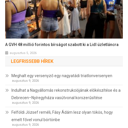
A GVH 48 millió forintos bírságot szabott ki a Lidl üzletláncra
augusztus 5, 2026
LEGFRISSEBB HÍREK
Meghalt egy versenyző egy nagyatádi triatlonversenyen
augusztus 9, 2026
Indulhat a Nagyállomás rekonstrukciójának előkészítése és a
Debrecen–Nyíregyháza vasútvonal korszerűsítése
augusztus 9, 2026
Felföldi József reméli, Fásy Ádám lesz olyan tökös, hogy
emelt fővel vonul börtönbe
augusztus 9, 2026