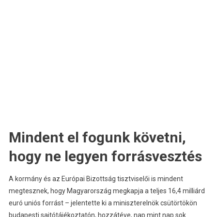
Mindent el fogunk követni,
hogy ne legyen forrásvesztés
A kormány és az Európai Bizottság tisztviselői is mindent
megtesznek, hogy Magyarország megkapja a teljes 16,4 milliárd
euró uniós forrást – jelentette ki a miniszterelnök csütörtökön
budapesti sajtótájékoztatón, hozzátéve, nap mint nap sok