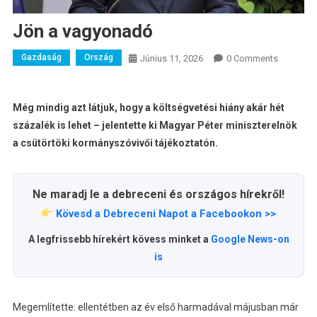
Jön a vagyonadó
Gazdaság
Ország
Június 11, 2026
0 Comments
Még mindig azt látjuk, hogy a költségvetési hiány akár hét
százalék is lehet – jelentette ki Magyar Péter miniszterelnök
a csütörtöki kormányszóvivői tájékoztatón.
Ne maradj le a debreceni és országos hírekről!
Kövesd a Debreceni Napot a Facebookon >>
A legfrissebb hírekért kövess minket a
Google News-on
is
Megemlítette: ellentétben az év első harmadával májusban már