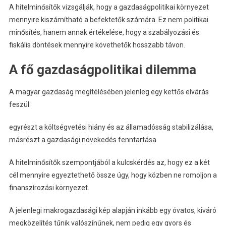
A hitelminősítők vizsgálják, hogy a gazdaságpolitikai környezet
mennyire kiszámítható a befektetők számára. Ez nem politikai
minősítés, hanem annak értékelése, hogy a szabályozási és
fiskális döntések mennyire követhetők hosszabb távon.
A fő gazdaságpolitikai dilemma
A magyar gazdaság megítélésében jelenleg egy kettős elvárás
feszül:
egyrészt a költségvetési hiány és az államadósság stabilizálása,
másrészt a gazdasági növekedés fenntartása.
A hitelminősítők szempontjából a kulcskérdés az, hogy ez a két
cél mennyire egyeztethető össze úgy, hogy közben ne romoljon a
finanszírozási környezet.
A jelenlegi makrogazdasági kép alapján inkább egy óvatos, kiváró
megközelítés tűnik valószínűnek, nem pedig egy gyors és