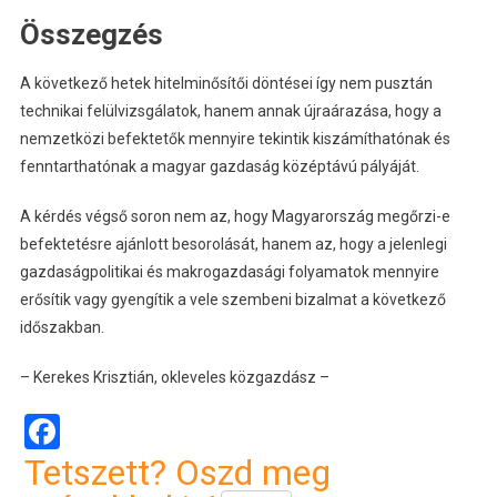
Összegzés
A következő hetek hitelminősítői döntései így nem pusztán
technikai felülvizsgálatok, hanem annak újraárazása, hogy a
nemzetközi befektetők mennyire tekintik kiszámíthatónak és
fenntarthatónak a magyar gazdaság középtávú pályáját.
A kérdés végső soron nem az, hogy Magyarország megőrzi-e
befektetésre ajánlott besorolását, hanem az, hogy a jelenlegi
gazdaságpolitikai és makrogazdasági folyamatok mennyire
erősítik vagy gyengítik a vele szembeni bizalmat a következő
időszakban.
– Kerekes Krisztián,
okleveles közgazdász –
Facebook
Tetszett? Oszd meg