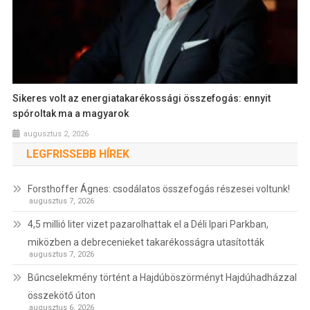
Sikeres volt az energiatakarékossági összefogás: ennyit
spóroltak ma a magyarok
augusztus 2, 2026
LEGFRISSEBB HÍREK
Forsthoffer Ágnes: csodálatos összefogás részesei voltunk!
augusztus 7, 2026
4,5 millió liter vizet pazarolhattak el a Déli Ipari Parkban,
miközben a debrecenieket takarékosságra utasították
augusztus 7, 2026
Bűncselekmény történt a Hajdúböszörményt Hajdúhadházzal
összekötő úton
augusztus 6, 2026