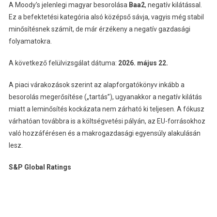
A Moody’s jelenlegi magyar besorolása
Baa2
, negatív kilátással.
Ez a befektetési kategória alsó középső sávja, vagyis még stabil
minősítésnek számít, de már érzékeny a negatív gazdasági
folyamatokra.
A következő felülvizsgálat dátuma:
2026. május 22.
A piaci várakozások szerint az alapforgatókönyv inkább a
besorolás megerősítése („tartás”), ugyanakkor a negatív kilátás
miatt a leminősítés kockázata nem zárható ki teljesen. A fókusz
várhatóan továbbra is a költségvetési pályán, az EU-forrásokhoz
való hozzáférésen és a makrogazdasági egyensúly alakulásán
lesz.
S&P Global Ratings