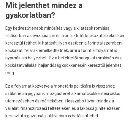
Mit jelenthet mindez a
gyakorlatban?
Egy kedvezőtlenebb minősítés vagy a kilátások romlása
elsősorban a devizapiacon és a befektetői kockázatérzékelésen
keresztül fejtheti ki hatását. Ilyen esetben a forinttal szembeni
kockázati felárak emelkedhetnek, ami a forint árfolyamát is
nyomás alá helyezheti. Ez a befektetői hangulat romlásán és a
kockázatvállalási hajlandóság csökkenésén keresztül jelenhet
meg.
Ez a folyamat közvetve a monetáris politikára is visszahat:
szűkítheti a jegybank mozgásterét a kamatcsökkentési ciklus
ütemezésében és mértékében. Hosszabb távon mindez a
vállalati finanszírozási feltételeken és a lakossági hitelezésen
keresztül a gazdasági aktivitásra is hatással lehet.