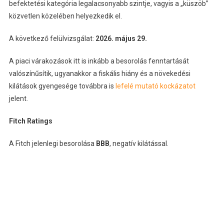
befektetési kategória legalacsonyabb szintje, vagyis a „küszöb”
közvetlen közelében helyezkedik el.
A következő felülvizsgálat:
2026. május 29.
A piaci várakozások itt is inkább a besorolás fenntartását
valószínűsítik, ugyanakkor a fiskális hiány és a növekedési
kilátások gyengesége továbbra is
lefelé mutató kockázatot
jelent.
Fitch Ratings
A Fitch jelenlegi besorolása
BBB
, negatív kilátással.