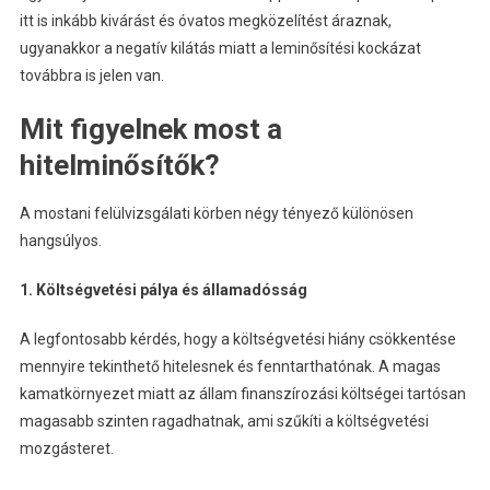
itt is inkább kivárást és óvatos megközelítést áraznak,
ugyanakkor a negatív kilátás miatt a leminősítési kockázat
továbbra is jelen van.
Mit figyelnek most a
hitelminősítők?
A mostani felülvizsgálati körben négy tényező különösen
hangsúlyos.
1. Költségvetési pálya és államadósság
A legfontosabb kérdés, hogy a költségvetési hiány csökkentése
mennyire tekinthető hitelesnek és fenntarthatónak. A magas
kamatkörnyezet miatt az állam finanszírozási költségei tartósan
magasabb szinten ragadhatnak, ami szűkíti a költségvetési
mozgásteret.