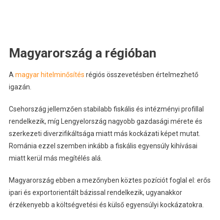
Magyarország a régióban
A
magyar hitelminősítés
régiós összevetésben értelmezhető
igazán.
Csehország jellemzően stabilabb fiskális és intézményi profillal
rendelkezik, míg Lengyelország nagyobb gazdasági mérete és
szerkezeti diverzifikáltsága miatt más kockázati képet mutat.
Románia ezzel szemben inkább a fiskális egyensúly kihívásai
miatt kerül más megítélés alá.
Magyarország ebben a mezőnyben köztes pozíciót foglal el: erős
ipari és exportorientált bázissal rendelkezik, ugyanakkor
érzékenyebb a költségvetési és külső egyensúlyi kockázatokra.