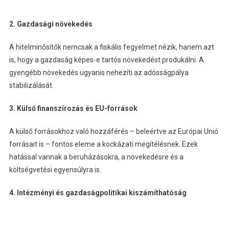
2. Gazdasági növekedés
A hitelminősítők nemcsak a fiskális fegyelmet nézik, hanem azt
is, hogy a gazdaság képes-e tartós növekedést produkálni. A
gyengébb növekedés ugyanis nehezíti az adósságpálya
stabilizálását.
3. Külső finanszírozás és EU-források
A külső forrásokhoz való hozzáférés – beleértve az Európai Unió
forrásait is – fontos eleme a kockázati megítélésnek. Ezek
hatással vannak a beruházásokra, a növekedésre és a
költségvetési egyensúlyra is.
4. Intézményi és gazdaságpolitikai kiszámíthatóság