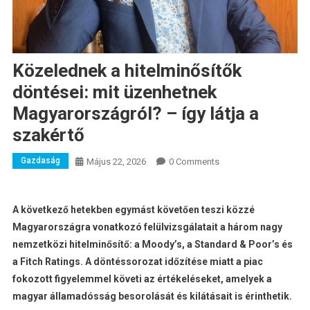
Közelednek a hitelminősítők
döntései: mit üzenhetnek
Magyarországról? – így látja a
szakértő
Gazdaság
Május 22, 2026
0 Comments
A következő hetekben egymást követően teszi közzé
Magyarországra vonatkozó felülvizsgálatait a három nagy
nemzetközi hitelminősítő: a Moody’s, a Standard & Poor’s és
a Fitch Ratings. A döntéssorozat időzítése miatt a piac
fokozott figyelemmel követi az értékeléseket, amelyek a
magyar államadósság besorolását és kilátásait is érinthetik.