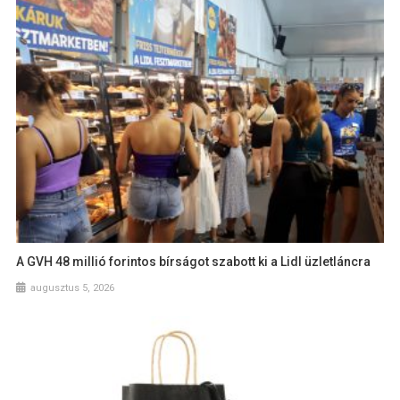
A GVH 48 millió forintos bírságot szabott ki a Lidl üzletláncra
augusztus 5, 2026