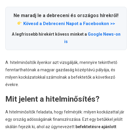
Ne maradj le a debreceni és országos hírekről!
Kövesd a Debreceni Napot a Facebookon >>
A legfrissebb hírekért kövess minket a
Google News-on
is
A hitelminősítők ilyenkor azt vizsgálják, mennyire tekinthető
fenntarthatónak a magyar gazdaság középtávú pályája, és
milyen kockázatokkal számolnak a befektetők a következő
évekre.
Mit jelent a hitelminősítés?
A hitelminősítők feladata, hogy felmérjék: milyen kockázattal jár
egy ország adósságának finanszírozása. Ezt egy betűkkel jelölt
skálán fejezik ki, ahol az úgynevezett
befektetésre ajánlott