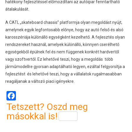
hatékony fejlesztéssel előmozdítani az autóipar fenntartható
átalakulását.
A CATL „skateboard chassis” platformja olyan megoldást nyújt,
amelynek egyik legfontosabb előnye, hogy az autó felső és alsó
karosszériája különálló egységként kezelhető. A fejlesztés olyan
rendszereket használ, amelyek különálló, könnyen cserélhető
egységekből épülnek fel és nem függenek konkrét hardvertől
vagy szoftvertől. Ez lehetővé teszi, hogy a megoldás több
járműmodellre gyorsan adaptálható legyen, ezáltal felgyorsítja a
fejlesztést és lehetővé teszi, hogy a vállalatok rugalmasabban
reagáljanak a változó piaci igényekre.
Facebook
Tetszett? Oszd meg
másokkal is!