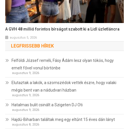
A GVH 48 millió forintos bírságot szabott ki a Lidl üzletláncra
augusztus 5, 2026
LEGFRISSEBB HÍREK
Felföldi József reméli, Fásy Ádám lesz olyan tökös, hogy
emelt fővel vonul börtönbe
augusztus 9, 2026
Elutaztak a lakók, a szomszédok vették észre, hogy valaki
mégis bent van a nádudvari házban
augusztus 9, 2026
Hatalmas bulit csinált a Szigeten DJ Oti
augusztus 9, 2026
Hajdú-Biharban találtak meg egy eltűnt 15 éves dán lányt
augusztus 8, 2026