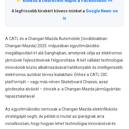
Kövesd a Debreceni Napot a Facebookon >>
A legfrissebb hírekért kövess minket a
Google News-on
is
A CATL és a Changan Mazda Automobile (továbbiakban:
Changan Mazda) 2025. májusában együttműködési
megállapodást írt alá Sanghajban, amelynek célja az elektromos
járművek fejlesztésének felgyorsítása. A két vállalat technológiai
innovációik közös alkalmazásával hatékonyabb és intelligensebb
elektromos autókat tervez kialakítani. Ehhez a CATL CIIC
platformját – vagy más néven Skateboard Chassis, azaz
gördeszka alvázát – ötvözik a a Changan Mazda járműgyártási
tapasztalataival.
Az együttműködés nemcsak a Changan Mazda elektrifikációs
stratégiáját segíti, de példát is mutat az iparágnak arra
vonatkozóan, hogy hogyan lehet technológiai innovációval és