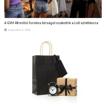
A GVH 48 millió forintos bírságot szabott ki a Lidl üzletláncra
augusztus 5, 2026