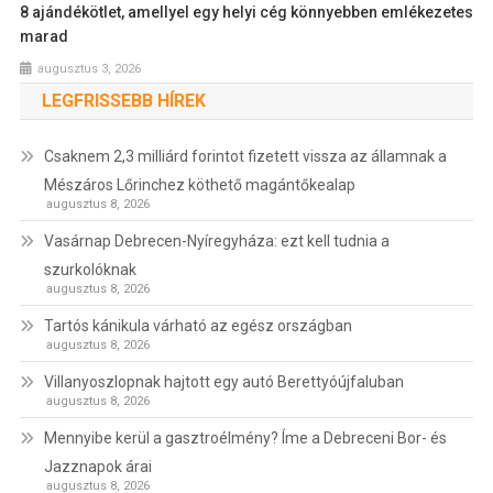
8 ajándékötlet, amellyel egy helyi cég könnyebben emlékezetes
marad
augusztus 3, 2026
LEGFRISSEBB HÍREK
Csaknem 2,3 milliárd forintot fizetett vissza az államnak a
Mészáros Lőrinchez köthető magántőkealap
augusztus 8, 2026
Vasárnap Debrecen-Nyíregyháza: ezt kell tudnia a
szurkolóknak
augusztus 8, 2026
Tartós kánikula várható az egész országban
augusztus 8, 2026
Villanyoszlopnak hajtott egy autó Berettyóújfaluban
augusztus 8, 2026
Mennyibe kerül a gasztroélmény? Íme a Debreceni Bor- és
Jazznapok árai
augusztus 8, 2026