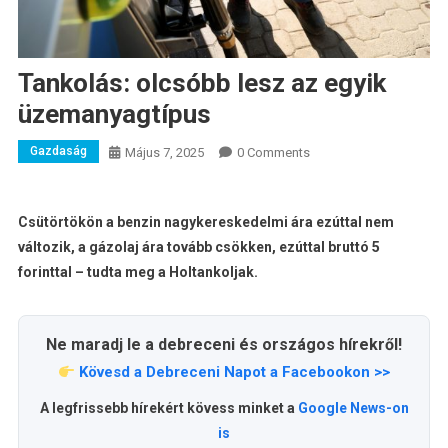
Tankolás: olcsóbb lesz az egyik
üzemanyagtípus
Gazdaság
Május 7, 2025
0 Comments
Csütörtökön a benzin nagykereskedelmi ára ezúttal nem
változik, a gázolaj ára tovább csökken, ezúttal bruttó 5
forinttal – tudta meg a Holtankoljak.
Ne maradj le a debreceni és országos hírekről!
Kövesd a Debreceni Napot a Facebookon >>
A legfrissebb hírekért kövess minket a
Google News-on
is