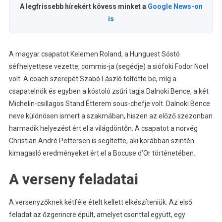
A legfrissebb hírekért kövess minket a
Google News-on
is
A magyar csapatot Kelemen Roland, a Hunguest Sóstó
séfhelyettese vezette, commis-ja (segédje) a siófoki Fodor Noel
volt. A coach szerepét Szabó László töltötte be, míg a
csapatelnök és egyben a kóstoló zsűri tagja Dalnoki Bence, a két
Michelin-csillagos Stand Étterem sous-chefje volt. Dalnoki Bence
neve különösen ismert a szakmában, hiszen az előző szezonban
harmadik helyezést ért el a világdöntőn. A csapatot a norvég
Christian André Pettersen is segítette, aki korábban szintén
kimagasló eredményeket ért el a Bocuse d’Or történetében.
A verseny feladatai
A versenyzőknek kétféle ételt kellett elkészíteniük. Az első
feladat az őzgerincre épült, amelyet csonttal együtt, egy