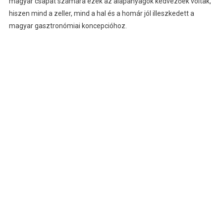
magyar csapat számára ezek az alapanyagok kedvezőek voltak,
hiszen mind a zeller, mind a hal és a homár jól illeszkedett a
magyar gasztronómiai koncepcióhoz.