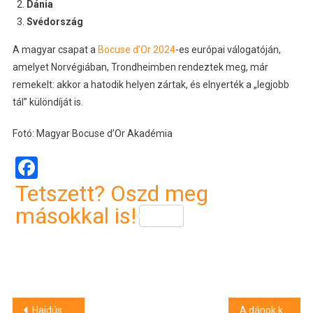
Dánia
Svédország
A magyar csapat a
Bocuse d’Or 2024
-es európai válogatóján,
amelyet Norvégiában, Trondheimben rendeztek meg, már
remekelt: akkor a hatodik helyen zártak, és elnyerték a „legjobb
tál” különdíját is.
Fotó: Magyar Bocuse d’Or Akadémia
Facebook
Tetszett? Oszd meg
másokkal is!
Bejegyzés
Hajdúszoboszló volt a megye legnépszerűbb belföldi úti célja 2024-ben
A dánok komolyan veszik a Grönlandra ácsingózó “békepárti” Trumpot, óriási katonai fejlesztésbe kezdenek