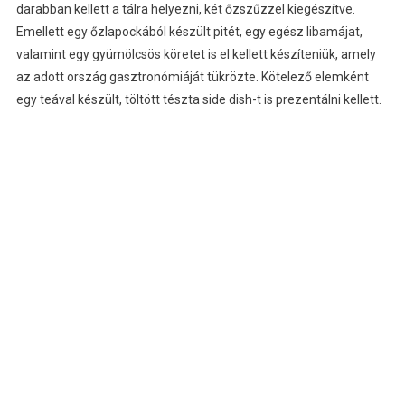
darabban kellett a tálra helyezni, két őzszűzzel kiegészítve.
Emellett egy őzlapockából készült pitét, egy egész libamájat,
valamint egy gyümölcsös köretet is el kellett készíteniük, amely
az adott ország gasztronómiáját tükrözte. Kötelező elemként
egy teával készült, töltött tészta side dish-t is prezentálni kellett.