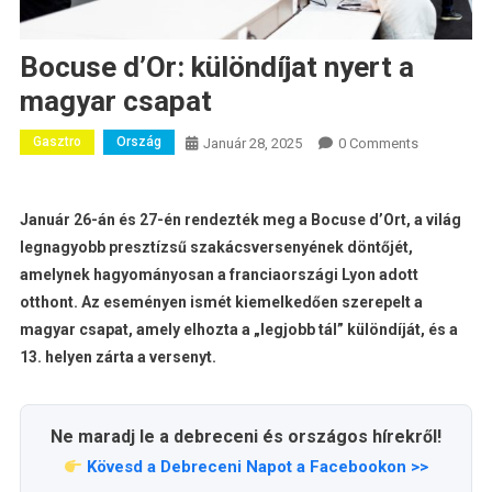
Bocuse d’Or: különdíjat nyert a
magyar csapat
Gasztro
Ország
Január 28, 2025
0 Comments
Január 26-án és 27-én rendezték meg a Bocuse d’Ort, a világ
legnagyobb presztízsű szakácsversenyének döntőjét,
amelynek hagyományosan a franciaországi Lyon adott
otthont. Az eseményen ismét kiemelkedően szerepelt a
magyar csapat, amely elhozta a „legjobb tál” különdíját, és a
13. helyen zárta a versenyt.
Ne maradj le a debreceni és országos hírekről!
Kövesd a Debreceni Napot a Facebookon >>