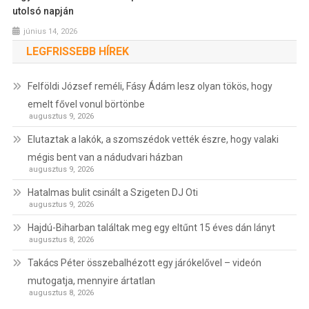
utolsó napján
június 14, 2026
LEGFRISSEBB HÍREK
Felföldi József reméli, Fásy Ádám lesz olyan tökös, hogy
emelt fővel vonul börtönbe
augusztus 9, 2026
Elutaztak a lakók, a szomszédok vették észre, hogy valaki
mégis bent van a nádudvari házban
augusztus 9, 2026
Hatalmas bulit csinált a Szigeten DJ Oti
augusztus 9, 2026
Hajdú-Biharban találtak meg egy eltűnt 15 éves dán lányt
augusztus 8, 2026
Takács Péter összebalhézott egy járókelővel – videón
mutogatja, mennyire ártatlan
augusztus 8, 2026