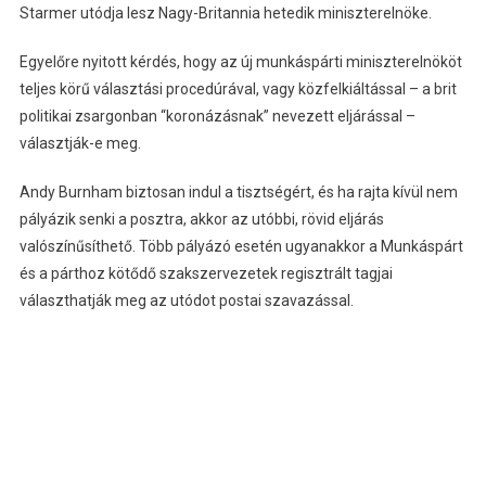
Starmer utódja lesz Nagy-Britannia hetedik miniszterelnöke.
Egyelőre nyitott kérdés, hogy az új munkáspárti miniszterelnököt
teljes körű választási procedúrával, vagy közfelkiáltással – a brit
politikai zsargonban “koronázásnak” nevezett eljárással –
választják-e meg.
Andy Burnham biztosan indul a tisztségért, és ha rajta kívül nem
pályázik senki a posztra, akkor az utóbbi, rövid eljárás
valószínűsíthető. Több pályázó esetén ugyanakkor a Munkáspárt
és a párthoz kötődő szakszervezetek regisztrált tagjai
választhatják meg az utódot postai szavazással.