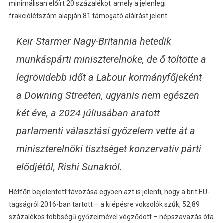
minimálisan előírt 20 százalékot, amely a jelenlegi
frakciólétszám alapján 81 támogató aláírást jelent.
Keir Starmer Nagy-Britannia hetedik
munkáspárti miniszterelnöke, de ő töltötte a
legrövidebb időt a Labour kormányfőjeként
a Downing Streeten, ugyanis nem egészen
két éve, a 2024 júliusában aratott
parlamenti választási győzelem vette át a
miniszterelnöki tisztséget konzervatív párti
elődjétől, Rishi Sunaktól.
Hétfőn bejelentett távozása egyben azt is jelenti, hogy a brit EU-
tagságról 2016-ban tartott – a kilépésre voksolók szűk, 52,89
százalékos többségű győzelmével végződött – népszavazás óta