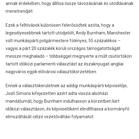
annak érdekében, hogy állítsa össze távozásának és utódlásának
menetrendjét.
Ezek a felhívások különösen felerősödtek azóta, hogy a
legesélyesebbnek tartott utódjelölt, Andy Burnham, Manchester
volt munkáspárti polgármestere fölényes, 55 százalékos –
vagyis a párt 20 százalék körüli országos támogatottságát
messze meghaladó – többséggel megnyerte a múlt csütörtökön
tartott időközi parlamenti választást az északnyugat-angliai
nagyváros egyik elővárosi választókörzetében.
Ennek a választókerületnek az addigi munkáspárti képviselője,
Josh Simons kifejezetten azért adta vissza alsóházi
mandátumát, hogy Burnham indulhasson a körzetben kiírt
időközi választáson, és képviselőként elindíthassa a kormányfő
elmozdítását célzó vezetőváltási folyamatot.