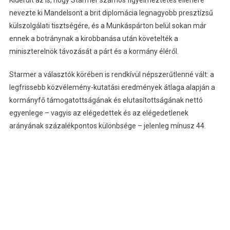
nevezte ki Mandelsont a brit diplomácia legnagyobb presztízsű
külszolgálati tisztségére, és a Munkáspárton belül sokan már
ennek a botránynak a kirobbanása után követelték a
miniszterelnök távozását a párt és a kormány éléről.
Starmer a választók körében is rendkívül népszerűtlenné vált: a
legfrissebb közvélemény-kutatási eredmények átlaga alapján a
kormányfő támogatottságának és elutasítottságának nettó
egyenlege – vagyis az elégedettek és az elégedetlenek
arányának százalékpontos különbsége – jelenleg mínusz 44.