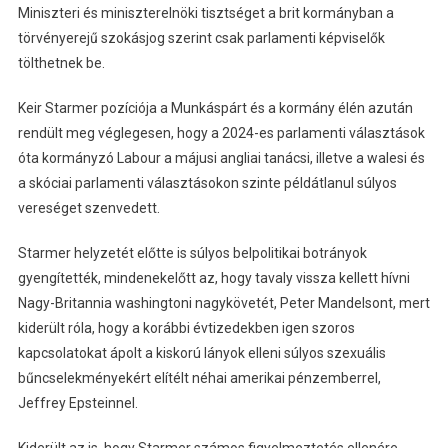
Miniszteri és miniszterelnöki tisztséget a brit kormányban a
törvényerejű szokásjog szerint csak parlamenti képviselők
tölthetnek be.
Keir Starmer pozíciója a Munkáspárt és a kormány élén azután
rendült meg véglegesen, hogy a 2024-es parlamenti választások
óta kormányzó Labour a májusi angliai tanácsi, illetve a walesi és
a skóciai parlamenti választásokon szinte példátlanul súlyos
vereséget szenvedett.
Starmer helyzetét előtte is súlyos belpolitikai botrányok
gyengítették, mindenekelőtt az, hogy tavaly vissza kellett hívni
Nagy-Britannia washingtoni nagykövetét, Peter Mandelsont, mert
kiderült róla, hogy a korábbi évtizedekben igen szoros
kapcsolatokat ápolt a kiskorú lányok elleni súlyos szexuális
bűncselekményekért elítélt néhai amerikai pénzemberrel,
Jeffrey Epsteinnel.
Kiderült az is, hogy Starmer számos figyelmeztetés ellenére