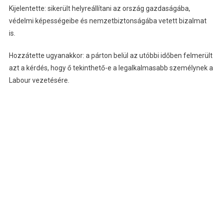
Kijelentette: sikerült helyreállítani az ország gazdaságába,
védelmi képességeibe és nemzetbiztonságába vetett bizalmat
is.
Hozzátette ugyanakkor: a párton belül az utóbbi időben felmerült
azt a kérdés, hogy ő tekinthető-e a legalkalmasabb személynek a
Labour vezetésére.