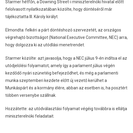
Starmer hétfőn, a Downing Street-i miniszterelnöki hivatal előtt
felolvasott nyilatkozatában közölte, hogy döntéséről már
tájékoztatta III. Károly királyt.
Elmondta: felkéri a párt döntéshozó szervezetét, az országos
végrehajtó bizottságot (National Executive Committee, NEC) arra,
hogy dolgozza ki az utódlási menetrendet.
Starmer közölte: azt javasolja, hogy a NEC július 9-én indítsa el az
utódjelölési folyamatot, amely így a parlament július végén
kezdődő nyári szünetéig befejeződhet, és még a parlamenti
munka szeptemberi kezdete előtt új vezető kerülhet a
Munkáspárt és a kormány élére, abban az esetben is, ha posztért
többen versenybe szállnak.
Hozzátette: az utódválasztási folyamat végéig továbbra is ellátja
miniszterelnöki feladatait.