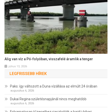
Alig van víz a Pó-folyóban, visszafelé áramlik a tenger
július 13, 2026
LEGFRISSEBB HÍREK
Paks: így változott a Duna vízállása az elmúlt 24 órában
augusztus 6, 2026
Dukai Regina születésnapjánál nincs meghatóbb
augusztus 6, 2026
Folyamatosan tűzesethez riasztották a hajdú-bihari