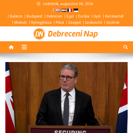
Skip
csütörtök, augusztus 06, 2026
to
Balaton
Budapest
Debrecen
Eger
Európa
Győr
Kecskemét
content
Miskolc
Nyíregyháza
Pécs
Szeged
Szoboszló
Szolnok
Debreceni Nap