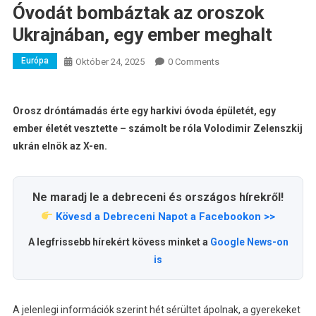
Óvodát bombáztak az oroszok
Ukrajnában, egy ember meghalt
Európa
Október 24, 2025
0 Comments
Orosz dróntámadás érte egy harkivi óvoda épületét, egy
ember életét vesztette – számolt be róla Volodimir Zelenszkij
ukrán elnök az X-en.
Ne maradj le a debreceni és országos hírekről!
Kövesd a Debreceni Napot a Facebookon >>
A legfrissebb hírekért kövess minket a
Google News-on
is
A jelenlegi információk szerint hét sérültet ápolnak, a gyerekeket