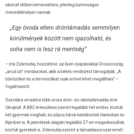
sikerült időben kimenekíteni, jelenleg biztonságos
menedékhelyen vannak.
„Egy óvoda elleni dróntámadás semmilyen
körülmények között nem igazolható, és
soha nem is lesz rá mentség”
– írta Zelenszkij, hozzátéve: az ilyen csapásokkal Oroszország
„arcul üti” mindazokat, akik a békés rendezést támogatják. „A
bűnözőket és a terroristákat csak erővel lehet megállítani” –
fogalmazott.
Szerdára virradóra több orosz drón- és rakétatámadás érte
Ukrajnát. A BBC értesülései szerint legalább hét ember, köztük
két gyermek meghalt, és súlyos károk keletkeztek Harkivban és
Kijevben is. A jelentések alapján legalább 27-en megsebesültek,
köztük gyerekek is. Zelenszkij szerint a támadássorozat ismét