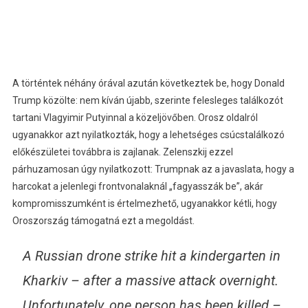
A történtek néhány órával azután következtek be, hogy Donald
Trump közölte: nem kíván újabb, szerinte felesleges találkozót
tartani Vlagyimir Putyinnal a közeljövőben. Orosz oldalról
ugyanakkor azt nyilatkozták, hogy a lehetséges csúcstalálkozó
előkészületei továbbra is zajlanak. Zelenszkij ezzel
párhuzamosan úgy nyilatkozott: Trumpnak az a javaslata, hogy a
harcokat a jelenlegi frontvonalaknál „fagyasszák be”, akár
kompromisszumként is értelmezhető, ugyanakkor kétli, hogy
Oroszország támogatná ezt a megoldást.
A Russian drone strike hit a kindergarten in
Kharkiv – after a massive attack overnight.
Unfortunately, one person has been killed –