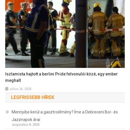
Iszlamista hajtott a berlini Pride felvonulói közé, egy ember
meghalt
július 26, 2026
LEGFRISSEBB HÍREK
Mennyibe kerül a gasztroélmény? Íme a Debreceni Bor- és
Jazznapok árai
augusztus 8, 2026