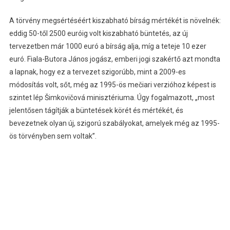
A törvény megsértéséért kiszabható bírság mértékét is növelnék:
eddig 50-től 2500 euróig volt kiszabható büntetés, az új
tervezetben már 1000 euró a bírság alja, míg a teteje 10 ezer
euró. Fiala-Butora János jogász, emberi jogi szakértő azt mondta
a lapnak, hogy ez a tervezet szigorúbb, mint a 2009-es
módosítás volt, sőt, még az 1995-ös mečiari verzióhoz képest is
szintet lép Šimkovičová minisztériuma. Úgy fogalmazott, „most
jelentősen tágítják a büntetések körét és mértékét, és
bevezetnek olyan új, szigorú szabályokat, amelyek még az 1995-
ös törvényben sem voltak”.