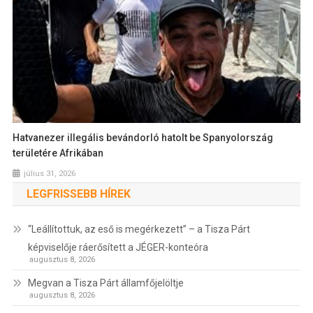
Hatvanezer illegális bevándorló hatolt be Spanyolország
területére Afrikában
július 31, 2026
LEGFRISSEBB HÍREK
“Leállítottuk, az eső is megérkezett” – a Tisza Párt
képviselője ráerősített a JÉGER-konteóra
augusztus 8, 2026
Megvan a Tisza Párt államfőjelöltje
augusztus 8, 2026