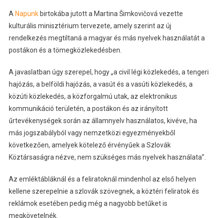
A
Napunk
birtokába jutott a Martina Šimkovičová vezette
kulturális minisztérium tervezete, amely szerint az új
rendelkezés megtiltaná a magyar és más nyelvek használatát a
postákon és a tömegközlekedésben.
A javaslatban úgy szerepel, hogy „a civil légi közlekedés, a tengeri
hajózás, a belföldi hajózás, a vasút és a vasúti közlekedés, a
közúti közlekedés, a közforgalmú utak, az elektronikus
kommunikáció területén, a postákon és az irányított
űrtevékenységek során az államnyelv használatos, kivéve, ha
más jogszabályból vagy nemzetközi egyezményekből
következően, amelyek kötelező érvényűek a Szlovák
Köztársaságra nézve, nem szükséges más nyelvek használata”.
Az emléktábláknál és a feliratoknál mindenhol az első helyen
kellene szerepelnie a szlovák szövegnek, a köztéri feliratok és
reklámok esetében pedig még a nagyobb betűket is
megkövetelnék.