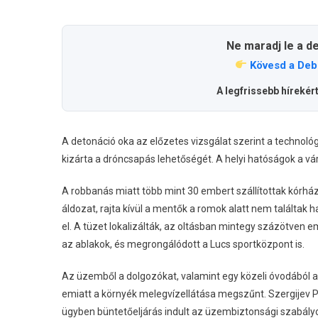
Ne maradj le a d
Kövesd a Deb
A legfrissebb hírekér
A detonáció oka az előzetes vizsgálat szerint a technol
kizárta a dróncsapás lehetőségét. A helyi hatóságok a vár
A robbanás miatt több mint 30 embert szállítottak kórházb
áldozat, rajta kívül a mentők a romok alatt nem találtak
el. A tüzet lokalizálták, az oltásban mintegy százötven e
az ablakok, és megrongálódott a Lucs sportközpont is.
Az üzemből a dolgozókat, valamint egy közeli óvodából 
emiatt a környék melegvízellátása megszűnt. Szergijev P
ügyben büntetőeljárás indult az üzembiztonsági szabályo