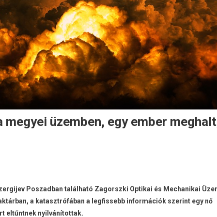
a megyei üzemben, egy ember meghalt
zergijev Poszadban található Zagorszki Optikai és Mechanikai Üz
raktárban, a katasztrófában a legfissebb információk szerint egy nő
t eltűntnek nyilvánítottak.