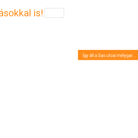
sokkal is!
Így áll a Sas utcai mélygarázs építése, ami a városvezetés szerint sokat segít majd a parkolási gondokon