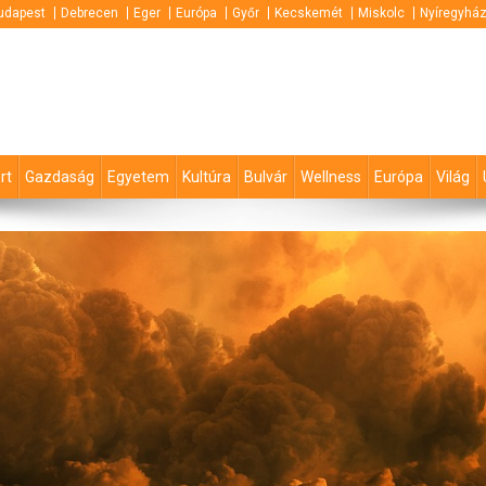
udapest
Debrecen
Eger
Európa
Győr
Kecskemét
Miskolc
Nyíregyhá
rt
Gazdaság
Egyetem
Kultúra
Bulvár
Wellness
Európa
Világ