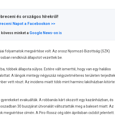
ebreceni és országos hírekről!
receni Napot a Facebookon >>
t kövess minket a
Google News-on is
ógiai folyamatok megsértése volt. Az orosz Nyomozó Bizottság (SZK)
osban rendkívüli állapotot vezettek be.
a, többek állapota súlyos. Estére vált ismertté, hogy van egy halálos
 halottat. A lángok mintegy négyszáz négyzetméteres területen terjedte
mber vett részt. Az incidens miatt több mint harminc lakóházban kitörte
a gyerekeket evakuálták. A robbanás kárt okozott egy kazánházban, és
oszadban 30 buszjárat útvonalát változtatták meg a baleset miatt. Az
k megsértése címén. A Piro-Rossz cég idén áprilisban csődöt jelentett.