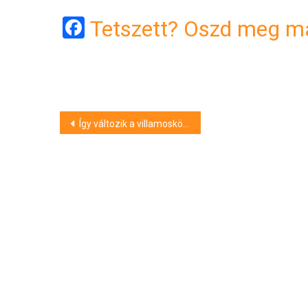
Facebook
Tetszett? Oszd meg má
Bejegyzés
Így változik a villamosközlekedés Debrecenben a karneváli héten
navigáció