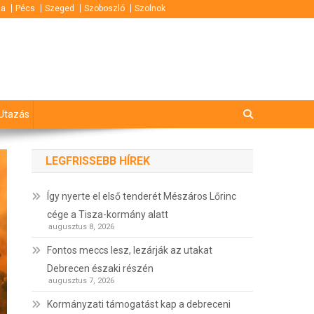
za
Pécs
Szeged
Szoboszló
Szolnok
Utazás
LEGFRISSEBB HÍREK
Így nyerte el első tenderét Mészáros Lőrinc
cége a Tisza-kormány alatt
augusztus 8, 2026
Fontos meccs lesz, lezárják az utakat
Debrecen északi részén
augusztus 7, 2026
Kormányzati támogatást kap a debreceni