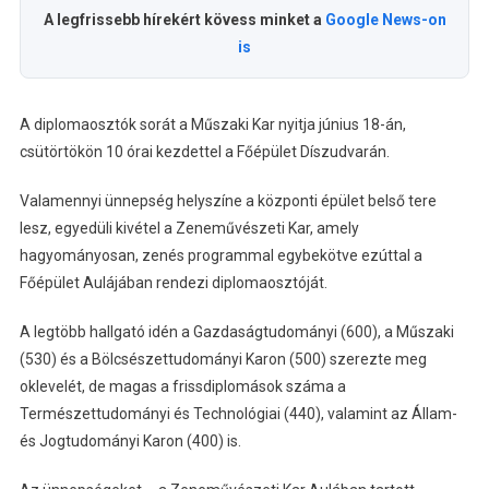
A legfrissebb hírekért kövess minket a
Google News-on
is
A diplomaosztók sorát a Műszaki Kar nyitja június 18-án,
csütörtökön 10 órai kezdettel a Főépület Díszudvarán.
Valamennyi ünnepség helyszíne a központi épület belső tere
lesz, egyedüli kivétel a Zeneművészeti Kar, amely
hagyományosan, zenés programmal egybekötve ezúttal a
Főépület Aulájában rendezi diplomaosztóját.
A legtöbb hallgató idén a Gazdaságtudományi (600), a Műszaki
(530) és a Bölcsészettudományi Karon (500) szerezte meg
oklevelét, de magas a frissdiplomások száma a
Természettudományi és Technológiai (440), valamint az Állam-
és Jogtudományi Karon (400) is.