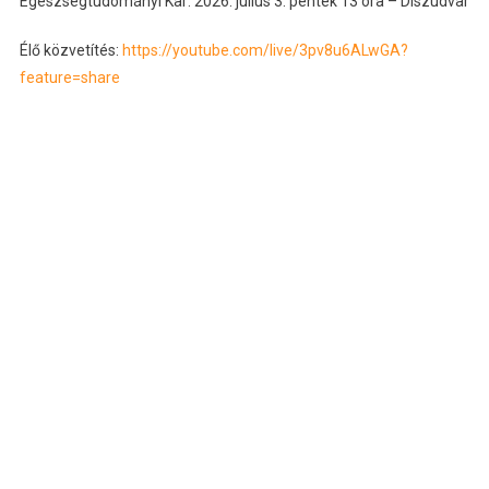
Egészségtudományi Kar: 2026. július 3. péntek 13 óra – Díszudvar
Élő közvetítés:
https://youtube.com/live/3pv8u6ALwGA?
feature=share