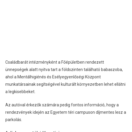
Családbarát intézményként a Főépületben rendezett
ünnepségek alatt nyitva tart a földszinten található babaszoba,
ahol a Mentálhigiénés és Esélyegyenlőségi Központ
munkatársainak segítségével kulturált környezetben lehet ellátni
a legkisebbeket.
Az autóval érkezők számára pedig fontos információ, hogy a
rendezvények idején az Egyetem téri campuson díjmentes lesz a
parkolás.