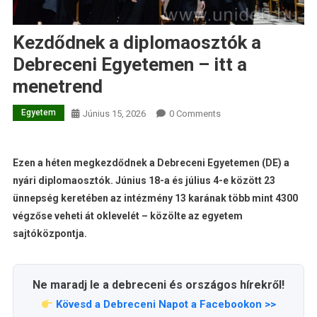
Kezdődnek a diplomaosztók a
Debreceni Egyetemen – itt a
menetrend
Egyetem
Június 15, 2026
0 Comments
Ezen a héten megkezdődnek a Debreceni Egyetemen (DE) a
nyári diplomaosztók. Június 18-a és július 4-e között 23
ünnepség keretében az intézmény 13 karának több mint 4300
végzőse veheti át oklevelét – közölte az egyetem
sajtóközpontja.
Ne maradj le a debreceni és országos hírekről!
Kövesd a Debreceni Napot a Facebookon >>