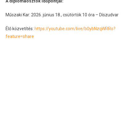
A diplomaosztók időpontjai:
Műszaki Kar: 2026. június 18., csütörtök 10 óra – Díszudvar
Élő közvetítés:
https://youtube.com/live/b0ybNzqWRRo?
feature=share