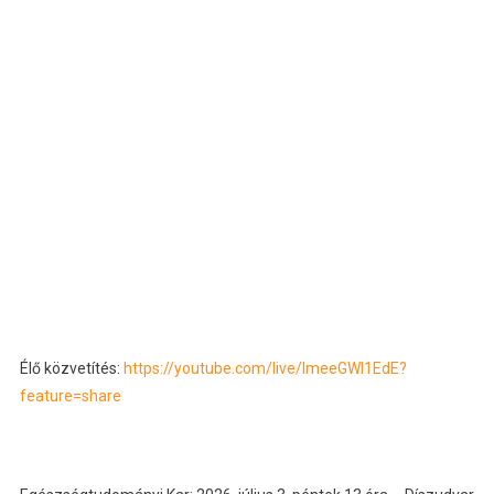
Élő közvetítés:
https://youtube.com/live/ImeeGWl1EdE?
feature=share