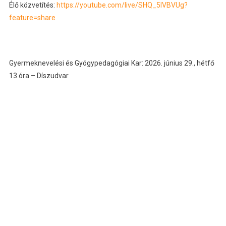
Élő közvetítés:
https://youtube.com/live/SHQ_5IVBVUg?
feature=share
Gyermeknevelési és Gyógypedagógiai Kar: 2026. június 29., hétfő
13 óra – Díszudvar