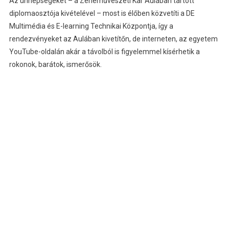
Az ünnepségeket – a Zeneművészeti Kar Aulában tartott
diplomaosztója kivételével – most is élőben közvetíti a DE
Multimédia és E-learning Technikai Központja, így a
rendezvényeket az Aulában kivetítőn, de interneten, az egyetem
YouTube-oldalán akár a távolból is figyelemmel kísérhetik a
rokonok, barátok, ismerősök.