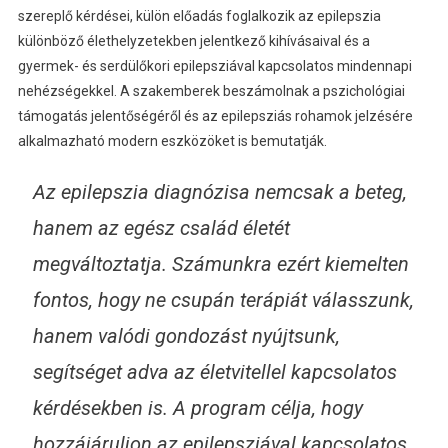
szereplő kérdései, külön előadás foglalkozik az epilepszia
különböző élethelyzetekben jelentkező kihívásaival és a
gyermek- és serdülőkori epilepsziával kapcsolatos mindennapi
nehézségekkel. A szakemberek beszámolnak a pszichológiai
támogatás jelentőségéről és az epilepsziás rohamok jelzésére
alkalmazható modern eszközöket is bemutatják.
Az epilepszia diagnózisa nemcsak a beteg,
hanem az egész család életét
megváltoztatja. Számunkra ezért kiemelten
fontos, hogy ne csupán terápiát válasszunk,
hanem valódi gondozást nyújtsunk,
segítséget adva az életvitellel kapcsolatos
kérdésekben is. A program célja, hogy
hozzájáruljon az epilepsziával kapcsolatos