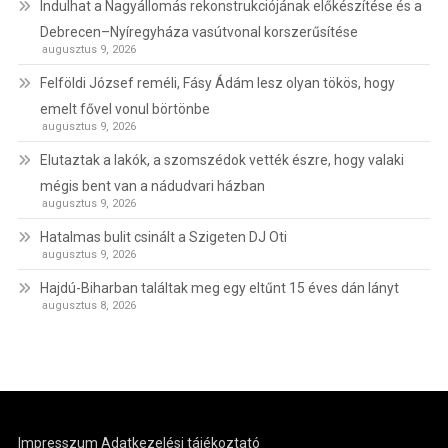
Indulhat a Nagyállomás rekonstrukciójának előkészítése és a
Debrecen–Nyíregyháza vasútvonal korszerűsítése
augusztus 9, 2026
Felföldi József reméli, Fásy Ádám lesz olyan tökös, hogy
emelt fővel vonul börtönbe
augusztus 9, 2026
Elutaztak a lakók, a szomszédok vették észre, hogy valaki
mégis bent van a nádudvari házban
augusztus 9, 2026
Hatalmas bulit csinált a Szigeten DJ Oti
augusztus 9, 2026
Hajdú-Biharban találtak meg egy eltűnt 15 éves dán lányt
augusztus 8, 2026
Impresszum
Adatkezelési tájékoztató