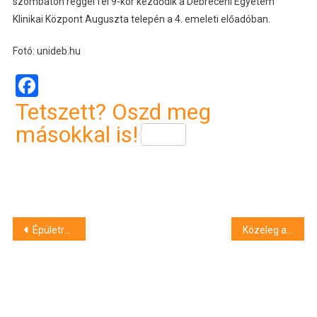
szombaton reggel fél 9-kor kezdődik a Debreceni Egyetem
Klinikai Központ Auguszta telepén a 4. emeleti előadóban.
Fotó: unideb.hu
Facebook
Tetszett? Oszd meg
másokkal is!
Bejegyzés
Épületre is átterjedt az avartűz Mikepércsen
Közeleg a helyi iparűzési adóbevallás határideje Debrecenben
navigáció