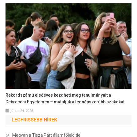
Rekordszámú elsőéves kezdheti meg tanulmányait a
Debreceni Egyetemen – mutatjuk a legnépszerűbb szakokat
július 24, 2026
LEGFRISSEBB HÍREK
Megvan a Tisza Párt államfőjelöltje