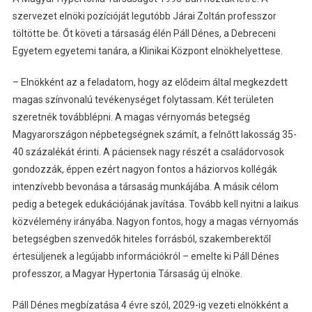
szervezet elnöki pozícióját legutóbb Járai Zoltán professzor
töltötte be. Őt követi a társaság élén Páll Dénes, a Debreceni
Egyetem egyetemi tanára, a Klinikai Központ elnökhelyettese.
– Elnökként az a feladatom, hogy az elődeim által megkezdett
magas színvonalú tevékenységet folytassam. Két területen
szeretnék továbblépni. A magas vérnyomás betegség
Magyarországon népbetegségnek számít, a felnőtt lakosság 35-
40 százalékát érinti. A páciensek nagy részét a családorvosok
gondozzák, éppen ezért nagyon fontos a háziorvos kollégák
intenzívebb bevonása a társaság munkájába. A másik célom
pedig a betegek edukációjának javítása. Tovább kell nyitni a laikus
közvélemény irányába. Nagyon fontos, hogy a magas vérnyomás
betegségben szenvedők hiteles forrásból, szakemberektől
értesüljenek a legújabb információkról – emelte ki Páll Dénes
professzor, a Magyar Hypertonia Társaság új elnöke.
Páll Dénes megbízatása 4 évre szól, 2029-ig vezeti elnökként a