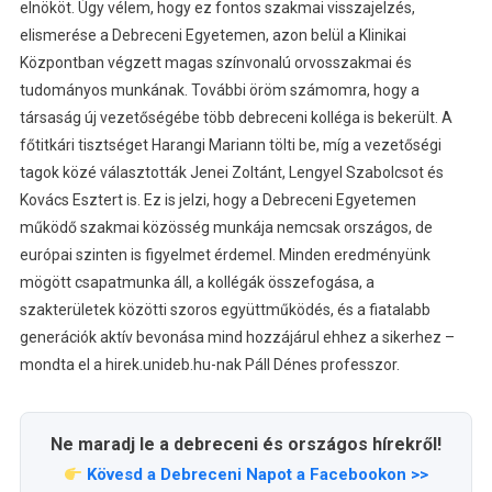
elnököt. Úgy vélem, hogy ez fontos szakmai visszajelzés,
elismerése a Debreceni Egyetemen, azon belül a Klinikai
Központban végzett magas színvonalú orvosszakmai és
tudományos munkának. További öröm számomra, hogy a
társaság új vezetőségébe több debreceni kolléga is bekerült. A
főtitkári tisztséget Harangi Mariann tölti be, míg a vezetőségi
tagok közé választották Jenei Zoltánt, Lengyel Szabolcsot és
Kovács Esztert is. Ez is jelzi, hogy a Debreceni Egyetemen
működő szakmai közösség munkája nemcsak országos, de
európai szinten is figyelmet érdemel. Minden eredményünk
mögött csapatmunka áll, a kollégák összefogása, a
szakterületek közötti szoros együttműködés, és a fiatalabb
generációk aktív bevonása mind hozzájárul ehhez a sikerhez –
mondta el a hirek.unideb.hu-nak Páll Dénes professzor.
Ne maradj le a debreceni és országos hírekről!
Kövesd a Debreceni Napot a Facebookon >>