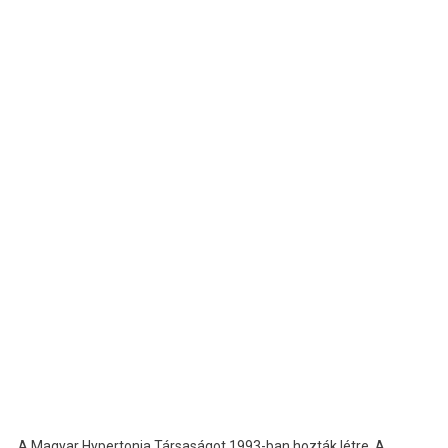
A Magyar Hypertonia Társaságot 1993-ban hozták létre. A