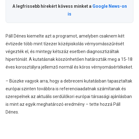
A legfrissebb hírekért kövess minket a
Google News-on
is
Páll Dénes kiemelte azt a programot, amelyben csaknem két
évtizede több mint tízezer középiskolás vérnyomásszűrését
végezték el, és mintegy kétszáz esetben diagnosztizáltak
hipertóniát. A kutatásnak köszönhetően határozták meg a 15-18
éves korosztályra jellemző normál és kóros vérnyomásértékeket.
– Büszke vagyok arra, hogy a debreceni kutatásban tapasztaltak
európai szinten továbbra is referenciaadatnak számítanak és
szerepelnek az aktuális serdülőkori európai társasági ajánlásban
is mint az egyik meghatározó eredmény – tette hozzá Páll
Dénes.