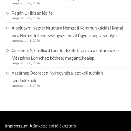
augusztus 8, 2026
Regán Lili Ibizán lép fel
augusztus 8, 2026
A belügyminiszter kirúgta a Nemzeti Kommunikációs Hivatal
és a Nemzeti Rendezvényszervező Ügynökség vezetőjét
augusztus 8, 2026
Csaknem 2,3 milliárd forintot fizetett vissza az államnak a
Mészáros Lőrinchez köthető magántőkealap
augusztus 8, 2026
Vasárnap Debrecen-Nyíregyháza: ezt kell tudnia a
szurkolóknak
augusztus 8, 2026
Impresszum
Adatkezelési tájékoztató