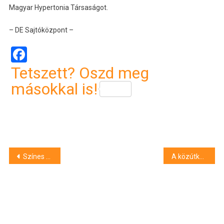
Magyar Hypertonia Társaságot.
– DE Sajtóközpont –
Facebook
Tetszett? Oszd meg
másokkal is!
Bejegyzés
Színes programokkal vár az Erdők Hete országos rendezvénysorozat
A közútkezelő járművébe hajtott egy terepjáró Debrecen közelében
navigáció