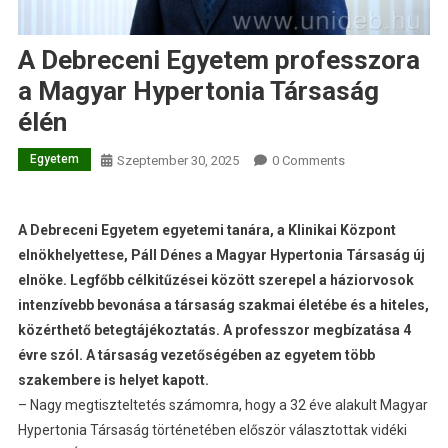
A Debreceni Egyetem professzora
a Magyar Hypertonia Társaság
élén
Egyetem
Szeptember 30, 2025
0 Comments
A Debreceni Egyetem egyetemi tanára, a Klinikai Központ
elnökhelyettese, Páll Dénes a Magyar Hypertonia Társaság új
elnöke. Legfőbb célkitűzései között szerepel a háziorvosok
intenzívebb bevonása a társaság szakmai életébe és a hiteles,
közérthető betegtájékoztatás. A professzor megbízatása 4
évre szól. A társaság vezetőségében az egyetem több
szakembere is helyet kapott.
– Nagy megtiszteltetés számomra, hogy a 32 éve alakult Magyar
Hypertonia Társaság történetében először választottak vidéki