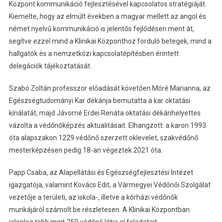
Központ kommunikáció fejlesztésével kapcsolatos stratégiáját.
Kiemelte, hogy az elmúlt években a magyar mellett az angol és
német nyelvű kommunikáció is jelentős fejlődésen ment át,
segítve ezzel mind a Klinikai Központhoz forduló betegek, mind a
hallgatók és a nemzetközi kapcsolatépítésben érintett
delegációk tájékoztatását.
Szabó Zoltán professzor előadását követően Móré Marianna, az
Egészségtudományi Kar dékánja bemutatta a kar oktatási
kínálatát, majd Jávorné Erdei Renáta oktatási dékánhelyettes
vázolta a védőnőképzés aktualitásait. Elhangzott: a karon 1993
óta alapszakon 1229 védőnő szerzett oklevelet, szakvédőnő
mesterképzésen pedig 18-an végeztek 2021 óta.
Papp Csaba, az Alapellátási és Egészségfejlesztési Intézet
igazgatója, valamint Kovács Edit, a Vármegyei Védőnői Szolgálat
vezetője a területi, az iskola-, illetve a kórházi védőnők
munkájáról számolt be részletesen. A Klinikai Központban