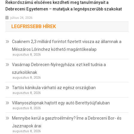
Rekordszámú elsőéves kezdheti meg tanulmányait a
Debreceni Egyetemen – mutatjuk a legnépszerűbb szakokat
július 24, 2026
LEGFRISSEBB HÍREK
Csaknem 2,3 milliárd forintot fizetett vissza az államnak a
Mészáros Lőrinchez köthető magántőkealap
augusztus 8, 2026
Vasárnap Debrecen-Nyíregyháza: ezt kell tudnia a
szurkolóknak
augusztus 8, 2026
Tartós kánikula várható az egész országban
augusztus 8, 2026
Villanyoszlopnak hajtott egy autó Berettyóújfaluban
augusztus 8, 2026
Mennyibe kerül a gasztroélmény? Íme a Debreceni Bor- és
Jazznapok árai
augusztus 8, 2026