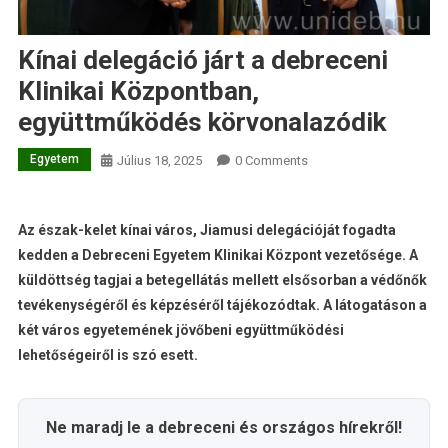
Kínai delegáció járt a debreceni
Klinikai Központban,
együttműködés körvonalazódik
Egyetem
Július 18, 2025
0 Comments
Az észak-kelet kínai város, Jiamusi delegációját fogadta
kedden a Debreceni Egyetem Klinikai Központ vezetősége. A
küldöttség tagjai a betegellátás mellett elsősorban a védőnők
tevékenységéről és képzéséről tájékozódtak. A látogatáson a
két város egyetemének jövőbeni együttműködési
lehetőségeiről is szó esett.
Ne maradj le a debreceni és országos hírekről!