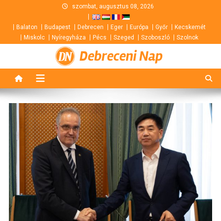
Skip
szombat, augusztus 08, 2026
to
Balaton
Budapest
Debrecen
Eger
Európa
Győr
Kecskemét
content
Miskolc
Nyíregyháza
Pécs
Szeged
Szoboszló
Szolnok
Debreceni Nap