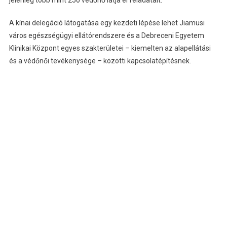
jelenleg több mint 250 védőnő látja el feladatait.
A kínai delegáció látogatása egy kezdeti lépése lehet Jiamusi
város egészségügyi ellátórendszere és a Debreceni Egyetem
Klinikai Központ egyes szakterületei – kiemelten az alapellátási
és a védőnői tevékenysége – közötti kapcsolatépítésnek.