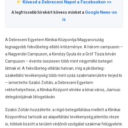
Kövesd a Debreceni Napot a Facebookon >>
A legfrissebb hírekért kövess minket a
Google News-on
is
A Debreceni Egyetem Klinikai Központja Magyarország
legnagyobb fekvőbeteg-ellátó intézménye. A három campuson –
a Nagyerdei Campuson, a Kenézy Gyula és a Gróf Tisza István
Campuson – évente összesen több mint négymillió beteget
látnak el. A fekvőbeteg-ellátás hatvan, míg a járóbeteg-
szakellátó tevékenység több mint száz szakmaterületre terjed ki
– ismertette Szabó Zoltán, a Debreceni Egyetem
rektorhelyettese, a Klinikai Központ elnöke a kínai város, Jiamusi
delegációjának látogatásán.
Szabó Zoltán hozzátette: a régió betegellátása mellett a Klinikai
Központhoz tartozik az alapellátási tevékenység jelentős része
is, többek között a területi védőnői szolgálat szakmai felügyelete.