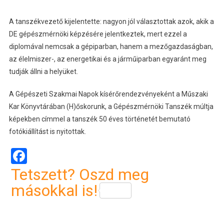
A tanszékvezető kijelentette: nagyon jól választottak azok, akik a
DE gépészmérnöki képzésére jelentkeztek, mert ezzel a
diplomával nemcsak a gépiparban, hanem a mezőgazdaságban,
az élelmiszer-, az energetikai és a járműiparban egyaránt meg
tudják állni a helyüket.
A Gépészeti Szakmai Napok kísérőrendezvényeként a Műszaki
Kar Könyvtárában (H)őskorunk, a Gépészmérnöki Tanszék múltja
képekben címmel a tanszék 50 éves történetét bemutató
fotókiállítást is nyitottak.
Facebook
Tetszett? Oszd meg
másokkal is!