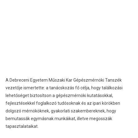
A Debreceni Egyetem Műszaki Kar Gépészmérnöki Tanszék
vezetője ismertette: a tanácskozás fő célja, hogy találkozási
lehetőséget biztosítson a gépészmérnöki kutatásokkal,
fejlesztésekkel foglalkozó tudósoknak és az ipari körökben
dolgozó mérnököknek, gyakorlati szakembereknek, hogy
bemutassák egymásnak munkáikat, illetve megosszák
tapasztalataikat.