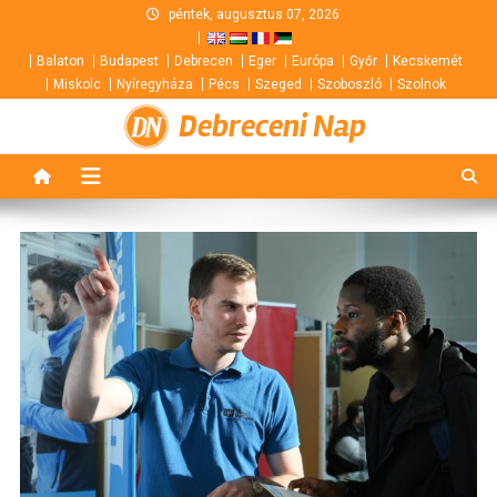
Skip
péntek, augusztus 07, 2026
to
Balaton
Budapest
Debrecen
Eger
Európa
Győr
Kecskemét
content
Miskolc
Nyíregyháza
Pécs
Szeged
Szoboszló
Szolnok
Debreceni Nap