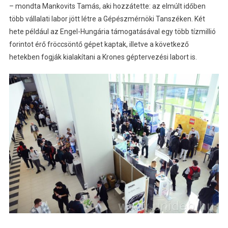
– mondta Mankovits Tamás, aki hozzátette: az elmúlt időben
több vállalati labor jött létre a Gépészmérnöki Tanszéken. Két
hete például az Engel-Hungária támogatásával egy több tízmillió
forintot érő fröccsöntő gépet kaptak, illetve a következő
hetekben fogják kialakítani a Krones géptervezési labort is.