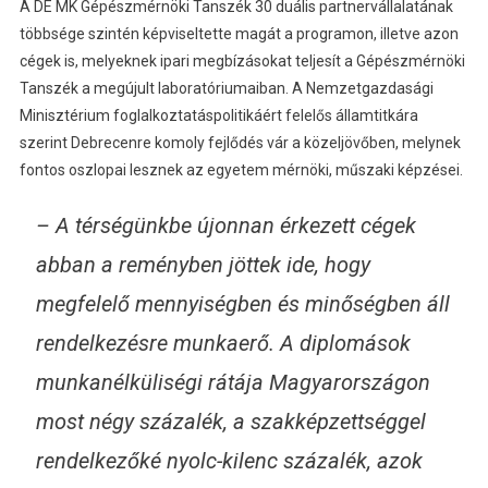
A DE MK Gépészmérnöki Tanszék 30 duális partnervállalatának
többsége szintén képviseltette magát a programon, illetve azon
cégek is, melyeknek ipari megbízásokat teljesít a Gépészmérnöki
Tanszék a megújult laboratóriumaiban. A Nemzetgazdasági
Minisztérium foglalkoztatáspolitikáért felelős államtitkára
szerint Debrecenre komoly fejlődés vár a közeljövőben, melynek
fontos oszlopai lesznek az egyetem mérnöki, műszaki képzései.
– A térségünkbe újonnan érkezett cégek
abban a reményben jöttek ide, hogy
megfelelő mennyiségben és minőségben áll
rendelkezésre munkaerő. A diplomások
munkanélküliségi rátája Magyarországon
most négy százalék, a szakképzettséggel
rendelkezőké nyolc-kilenc százalék, azok