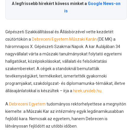
A legfrissebb hírekért kövess minket a
Google News-on
is
Gépészeti Szakkiállítással és Állásbörzével vette kezdetét
csütörtökön a
Debreceni Egyetem Műszaki Karán
(DE MK) a
háromnapos X. Gépészeti Szakmai Napok. A kar Aulájában 34
nagyvállalat várta a műszaki tanulmányokat folytató egyetemi
hallgatókat, középiskolásokat, vállalati és felsőoktatási
szakembereket. A cégek a standoknál bemutatták
tevékenységüket, termékeiket, ismertették gyakornoki
programjaikat, szakdolgozat- és diplomamunka-témáikat, illetve
állásajánlatokkal is készültek – írja a
hirek.unideb.hu
.
A
Debreceni Egyetem
tudományos rektorhelyettese a megnyitón
kiemelte: a Műszaki Kar az intézmény egyik legdinamikusabban
fejlődő kara. Nemcsak az egyetem, hanem Debrecen is
látványosan fejlődött az utóbbi időben.