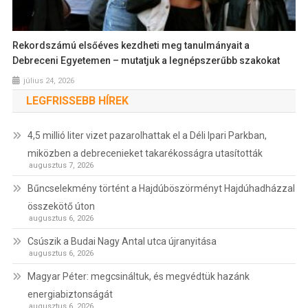
Rekordszámú elsőéves kezdheti meg tanulmányait a
Debreceni Egyetemen – mutatjuk a legnépszerűbb szakokat
július 24, 2026
LEGFRISSEBB HÍREK
4,5 millió liter vizet pazarolhattak el a Déli Ipari Parkban,
miközben a debrecenieket takarékosságra utasították
augusztus 7, 2026
Bűncselekmény történt a Hajdúböszörményt Hajdúhadházzal
összekötő úton
augusztus 6, 2026
Csúszik a Budai Nagy Antal utca újranyitása
augusztus 6, 2026
Magyar Péter: megcsináltuk, és megvédtük hazánk
energiabiztonságát
augusztus 6, 2026