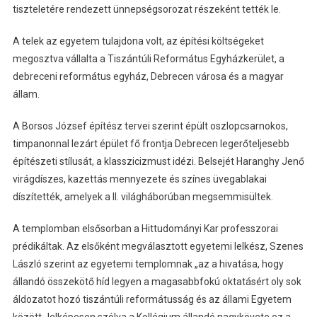
tiszteletére rendezett ünnepségsorozat részeként tették le.
A telek az egyetem tulajdona volt, az építési költségeket
megosztva vállalta a Tiszántúli Református Egyházkerület, a
debreceni református egyház, Debrecen városa és a magyar
állam.
A Borsos József építész tervei szerint épült oszlopcsarnokos,
timpanonnal lezárt épület fő frontja Debrecen legerőteljesebb
építészeti stílusát, a klasszicizmust idézi. Belsejét Haranghy Jenő
virágdíszes, kazettás mennyezete és színes üvegablakai
díszítették, amelyek a II. világháborúban megsemmisültek.
A templomban elsősorban a Hittudományi Kar professzorai
prédikáltak. Az elsőként megválasztott egyetemi lelkész, Szenes
László szerint az egyetemi templomnak „az a hivatása, hogy
állandó összekötő híd legyen a magasabbfokú oktatásért oly sok
áldozatot hozó tiszántúli reformátusság és az állami Egyetem
között Jelképesen szólva a Kollégium állandó nagykövete ez a