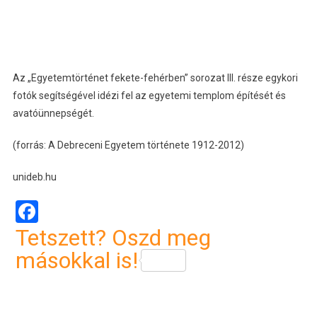
Az „Egyetemtörténet fekete-fehérben” sorozat III. része egykori
fotók segítségével idézi fel az egyetemi templom építését és
avatóünnepségét.
(forrás: A Debreceni Egyetem története 1912-2012)
unideb.hu
Facebook
Tetszett? Oszd meg
másokkal is!