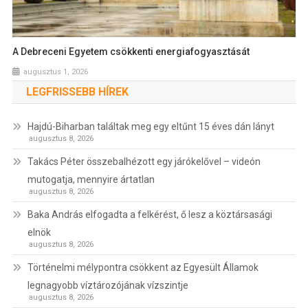
A Debreceni Egyetem csökkenti energiafogyasztását
augusztus 1, 2026
LEGFRISSEBB HÍREK
Hajdú-Biharban találtak meg egy eltűnt 15 éves dán lányt
augusztus 8, 2026
Takács Péter összebalhézott egy járókelővel – videón
mutogatja, mennyire ártatlan
augusztus 8, 2026
Baka András elfogadta a felkérést, ő lesz a köztársasági
elnök
augusztus 8, 2026
Történelmi mélypontra csökkent az Egyesült Államok
legnagyobb víztározójának vízszintje
augusztus 8, 2026