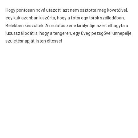
Hogy pontosan hová utazott, azt nem osztotta meg követőivel,
egyikük azonban kiszúrta, hogy a fotói egy török szállodában,
Belekben készültek. A mulatós zene királynője azért elhagyta a
luxusszállodát is, hogy a tengeren, egy üveg pezsgővel ünnepelje
születésnapját. Isten éltesse!