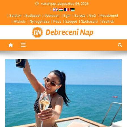
Skip
vasárnap, augusztus 09, 2026
to
Balaton
Budapest
Debrecen
Eger
Európa
Győr
Kecskemét
content
Miskolc
Nyíregyháza
Pécs
Szeged
Szoboszló
Szolnok
Debreceni Nap