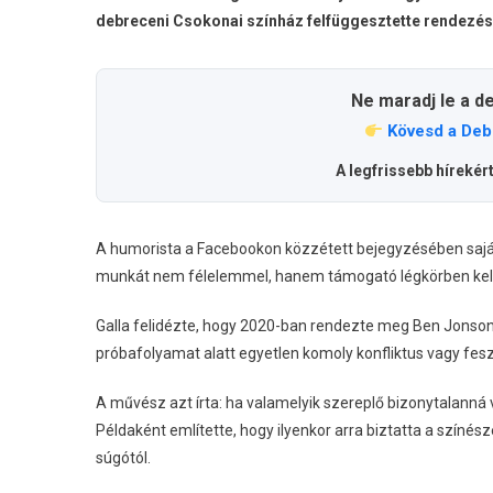
debreceni Csokonai színház felfüggesztette rendezés
Ne maradj le a d
Kövesd a Deb
A legfrissebb hírekér
A humorista a Facebookon közzétett bejegyzésében saját r
munkát nem félelemmel, hanem támogató légkörben kell
Galla felidézte, hogy 2020-ban rendezte meg Ben Jonson
próbafolyamat alatt egyetlen komoly konfliktus vagy feszü
A művész azt írta: ha valamelyik szereplő bizonytalanná
Példaként említette, hogy ilyenkor arra biztatta a színé
súgótól.