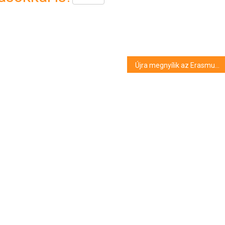
Újra megnyílik az Erasmus program a magyar diákok részére