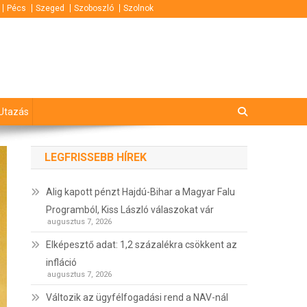
Pécs
Szeged
Szoboszló
Szolnok
Utazás
LEGFRISSEBB HÍREK
Alig kapott pénzt Hajdú-Bihar a Magyar Falu
Programból, Kiss László válaszokat vár
augusztus 7, 2026
Elképesztő adat: 1,2 százalékra csökkent az
infláció
augusztus 7, 2026
Változik az ügyfélfogadási rend a NAV-nál