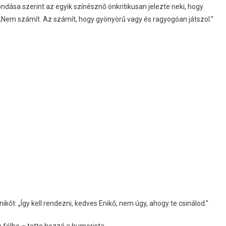
ondása szerint az egyik színésznő önkritikusan jelezte neki, hogy
: „Nem számít. Az számít, hogy gyönyörű vagy és ragyogóan játszol.”
kőt: „Így kell rendezni, kedves Enikő, nem úgy, ahogy te csinálod.”