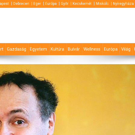
apest
Debrecen
Eger
Európa
Győr
Kecskemét
Miskolc
Nyíregyháza
rt
Gazdaság
Egyetem
Kultúra
Bulvár
Wellness
Európa
Világ