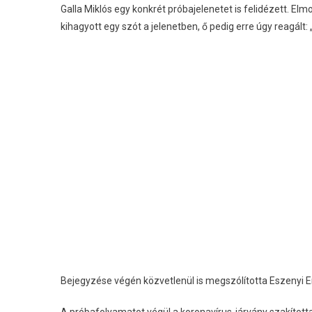
Galla Miklós egy konkrét próbajelenetet is felidézett. Elm
kihagyott egy szót a jelenetben, ő pedig erre úgy reagált
Bejegyzése végén közvetlenül is megszólította Eszenyi Eni