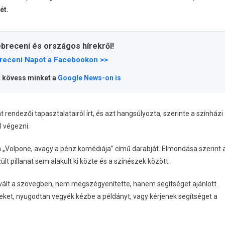
ét.
ebreceni és országos hírekről!
receni Napot a Facebookon >>
t kövess minket a
Google News-on is
endezői tapasztalatairól írt, és azt hangsúlyozta, szerinte a színházi
 végezni.
 „Volpone, avagy a pénz komédiája” című darabját. Elmondása szerint 
lt pillanat sem alakult ki közte és a színészek között.
 vált a szövegben, nem megszégyenítette, hanem segítséget ajánlott.
szeket, nyugodtan vegyék kézbe a példányt, vagy kérjenek segítséget a