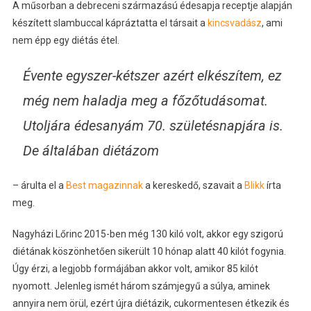
A műsorban a debreceni származású édesapja receptje alapján
készített slambuccal kápráztatta el társait a
kincsvadász
, ami
nem épp egy diétás étel.
Évente egyszer-kétszer azért elkészítem, ez
még nem haladja meg a főzőtudásomat.
Utoljára édesanyám 70. születésnapjára is.
De általában diétázom
– árulta el a
Best magazinnak
a kereskedő, szavait a
Blikk
írta
meg.
Nagyházi Lőrinc 2015-ben még 130 kiló volt, akkor egy szigorú
diétának köszönhetően sikerült 10 hónap alatt 40 kilót fogynia.
Úgy érzi, a legjobb formájában akkor volt, amikor 85 kilót
nyomott. Jelenleg ismét három számjegyű a súlya, aminek
annyira nem örül, ezért újra diétázik, cukormentesen étkezik és