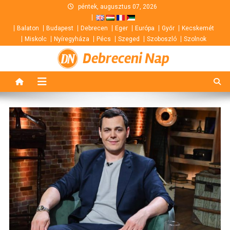
Skip
péntek, augusztus 07, 2026
to
Balaton
Budapest
Debrecen
Eger
Európa
Győr
Kecskemét
content
Miskolc
Nyíregyháza
Pécs
Szeged
Szoboszló
Szolnok
Debreceni Nap