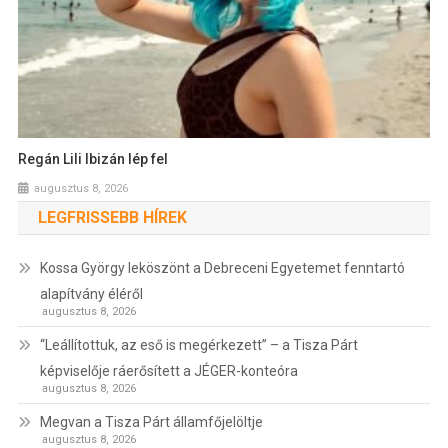
Regán Lili Ibizán lép fel
augusztus 8, 2026
LEGFRISSEBB HÍREK
Kossa György leköszönt a Debreceni Egyetemet fenntartó
alapítvány éléről
augusztus 8, 2026
“Leállítottuk, az eső is megérkezett” – a Tisza Párt
képviselője ráerősített a JÉGER-konteóra
augusztus 8, 2026
Megvan a Tisza Párt államfőjelöltje
augusztus 8, 2026