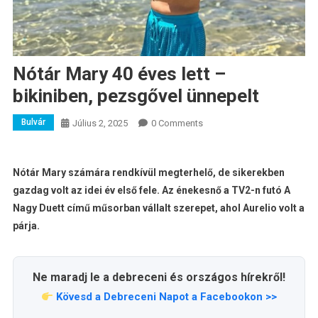
Nótár Mary 40 éves lett –
bikiniben, pezsgővel ünnepelt
Bulvár
Július 2, 2025
0 Comments
Nótár Mary számára rendkívül megterhelő, de sikerekben
gazdag volt az idei év első fele. Az énekesnő a TV2-n futó A
Nagy Duett című műsorban vállalt szerepet, ahol Aurelio volt a
párja.
Ne maradj le a debreceni és országos hírekről!
Kövesd a Debreceni Napot a Facebookon >>