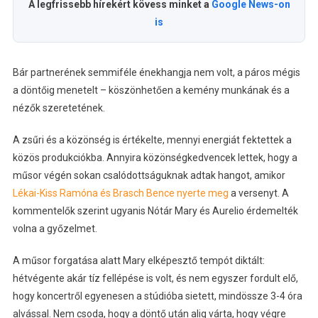
A legfrissebb hírekért kövess minket a
Google News-on
is
Bár partnerének semmiféle énekhangja nem volt, a páros mégis
a döntőig menetelt – köszönhetően a kemény munkának és a
nézők szeretetének.
A zsűri és a közönség is értékelte, mennyi energiát fektettek a
közös produkciókba. Annyira közönségkedvencek lettek, hogy a
műsor végén sokan csalódottságuknak adtak hangot, amikor
Lékai-Kiss Ramóna és Brasch Bence nyerte meg
a versenyt. A
kommentelők szerint ugyanis Nótár Mary és Aurelio érdemelték
volna a győzelmet.
A műsor forgatása alatt Mary elképesztő tempót diktált:
hétvégente akár tíz fellépése is volt, és nem egyszer fordult elő,
hogy koncertről egyenesen a stúdióba sietett, mindössze 3-4 óra
alvással. Nem csoda, hogy a döntő után alig várta, hogy végre