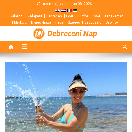
Skip
szombat, augusztus 08, 2026
to
Balaton
Budapest
Debrecen
Eger
Európa
Győr
Kecskemét
content
Miskolc
Nyíregyháza
Pécs
Szeged
Szoboszló
Szolnok
Debreceni Nap